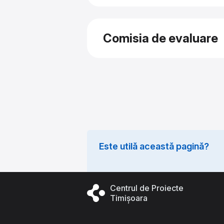
Pentru înscriere
Comisia de evaluare
Evaluarea și selecția va fi fă
partea Primăriei Municipiului
„Timișoara 2023 – Capitală Eu
Este utilă această pagină?
29 aprilie – 31 mai
Centrul de Proiecte
5 decembrie
Timișoara