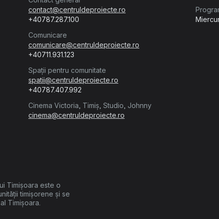
Cererea de finanțare
contact@centruldeproiecte.ro
Progra
+40787.287.100
Miercur
Comunicare
comunicare@centruldeproiecte.ro
+40711.931.123
Spații pentru comunitate
Anexa 1.1
spatii@centruldeproiecte.ro
Bugetul de venituri și cheltuieli
+40787.407.992
Cinema Victoria, Timiș, Studio, Johnny
cinema@centruldeproiecte.ro
Anexa 1.2
Nota de fundamentare a bugetului
lui Timișoara este o
unității timișorene și se
cal Timișoara.