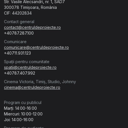
Str. Vasile Alecsandri, nr. 1, SAD7
Pentru contractare
300078 Timișoara, România
CIF: 44202834
Contact general
contact@centruldeproiecte.ro
Anexa 12
+40787.287.100
Contract de finanțare
Comunicare
comunicare@centruldeproiecte.ro
+40711.931.123
Spații pentru comunitate
Pentru comunicare și implementare
spatii@centruldeproiecte.ro
+40787.407.992
Cinema Victoria, Timiș, Studio, Johnny
cinema@centruldeproiecte.ro
Anexa 13
Ghid de stil
Program cu publicul
Marți: 14:00-16:00
Miercuri: 10:00-12:00
Joi: 14:00-16:00