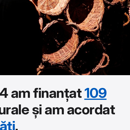
4 am finanțat
109
urale și am acordat
ăți
.