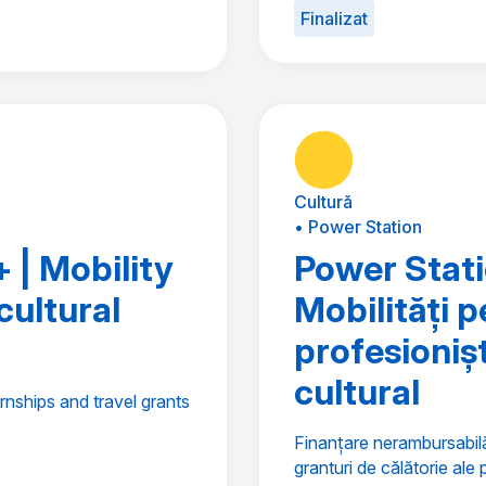
Finalizat
Cultură
• Power Station
 | Mobility
Power Stati
ultural
Mobilități 
profesionișt
cultural
rnships and travel grants
Finanțare nerambursabilă
granturi de călătorie ale 