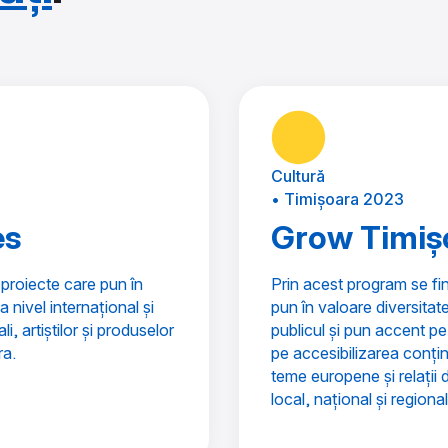
Cultură
• Timișoara 2023
es
Grow Timiș
proiecte care pun în
Prin acest program se fi
a nivel internațional și
pun în valoare diversitat
i, artiștilor și produselor
publicul și pun accent pe 
ra.
pe accesibilizarea conțin
teme europene și relații d
local, național și regional