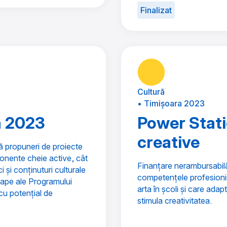
Finalizat
Cultură
• Timișoara 2023
a 2023
Power Stati
creative
ă propuneri de proiecte
onente cheie active, cât
Finanțare nerambursabilă
 și conținuturi culturale
competențele profesioniș
etape ale Programului
arta în școli și care ada
cu potențial de
stimula creativitatea.