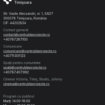
Timișoara
Str. Vasile Alecsandri, nr. 1, SAD7
300078 Timișoara, România
CIF: 44202834
Contact general
contact@centruldeproiecte.ro
+40787.287.100
Comunicare
comunicare@centruldeproiecte.ro
+40711.931.123
Spații pentru comunitate
spatii@centruldeproiecte.ro
+40787.407.992
Cinema Victoria, Timiș, Studio, Johnny
cinema@centruldeproiecte.ro
Program cu publicul
Marți: 14:00-16:00