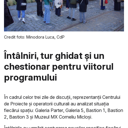
Credit foto: Minodora Luca, CdP
Întâlniri, tur ghidat și un
chestionar pentru viitorul
programului
În cadrul celor trei zile de discuții, reprezentanții Centrului
de Proiecte și operatorii culturali au analizat situația
fiecărui spațiu: Galeria Parter, Galeria 5, Bastion 1, Bastion
2, Bastion 3 și Muzeul MX Corneliu Micloși.
Întâlnirile au urmărit conturarea nevoilor specifice fiecărui