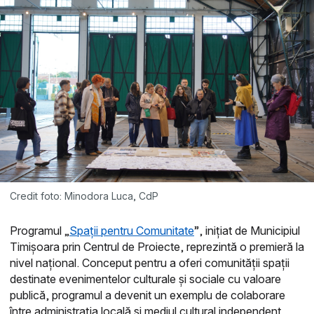
Credit foto: Minodora Luca, CdP
Programul „
Spații pentru Comunitate
”, inițiat de Municipiul
Timișoara prin Centrul de Proiecte, reprezintă o premieră la
nivel național. Conceput pentru a oferi comunității spații
destinate evenimentelor culturale și sociale cu valoare
publică, programul a devenit un exemplu de colaborare
între administrația locală și mediul cultural independent.