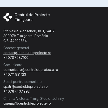
Centrul de Proiecte
Timișoara
Str. Vasile Alecsandri, nr. 1, SAD7
300078 Timișoara, România
CIF: 44202834
Contact general
contact@centruldeproiecte.ro
+40787.287.100
Comunicare
comunicare@centruldeproiecte.ro
+40711.931.123
Spații pentru comunitate
spatii@centruldeproiecte.ro
+40787.407.992
Cinema Victoria, Timiș, Studio, Johnny
cinema@centruldeproiecte.ro