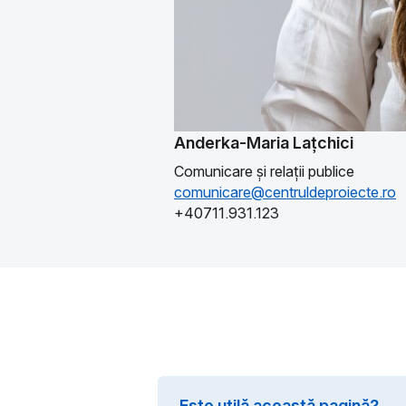
Anderka-Maria Lațchici
Comunicare și relații publice
comunicare@centruldeproiecte.ro
+40711.931.123
Este utilă această pagină?