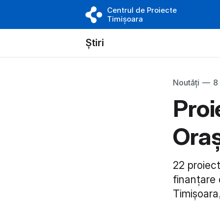
Centrul de Proiecte
Timișoara
Știri
Noutăți
—
8
Proi
Oraș
22 proiec
finanțare 
Timișoara,