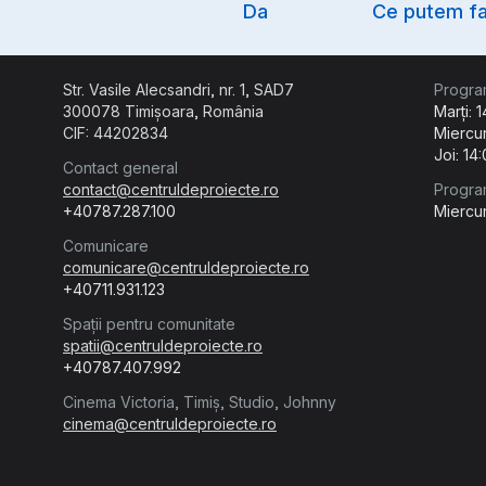
Da
Ce putem fa
Str. Vasile Alecsandri, nr. 1, SAD7
Progra
300078 Timișoara, România
Marți: 
CIF: 44202834
Miercur
Joi: 14
Contact general
contact@centruldeproiecte.ro
Progra
+40787.287.100
Miercur
Comunicare
comunicare@centruldeproiecte.ro
+40711.931.123
Spații pentru comunitate
spatii@centruldeproiecte.ro
+40787.407.992
Cinema Victoria, Timiș, Studio, Johnny
cinema@centruldeproiecte.ro