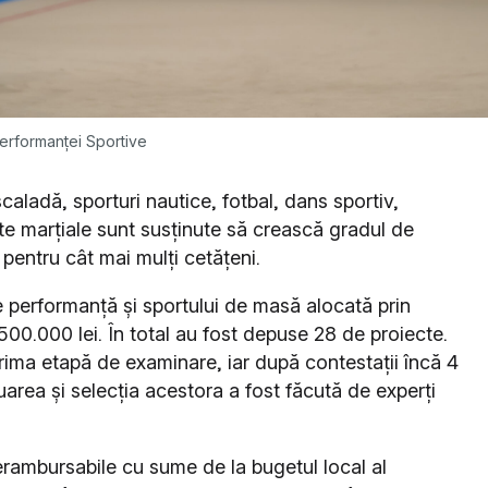
erformanței Sportive
caladă, sporturi nautice, fotbal, dans sportiv,
arte marțiale sunt susținute să crească gradul de
i pentru cât mai mulți cetățeni.
 performanță și sportului de masă alocată prin
00.000 lei. În total au fost depuse 28 de proiecte.
 prima etapă de examinare, iar după contestații încă 4
luarea și selecția acestora a fost făcută de experți
e nerambursabile cu sume de la bugetul local al