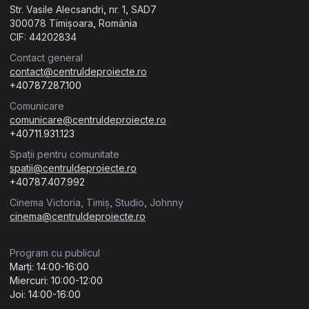
Str. Vasile Alecsandri, nr. 1, SAD7
300078 Timișoara, România
CIF: 44202834
Contact general
contact@centruldeproiecte.ro
+40787.287.100
Comunicare
comunicare@centruldeproiecte.ro
+40711.931.123
Spații pentru comunitate
spatii@centruldeproiecte.ro
+40787.407.992
Cinema Victoria, Timiș, Studio, Johnny
cinema@centruldeproiecte.ro
Program cu publicul
Marți: 14:00-16:00
Miercuri: 10:00-12:00
Joi: 14:00-16:00