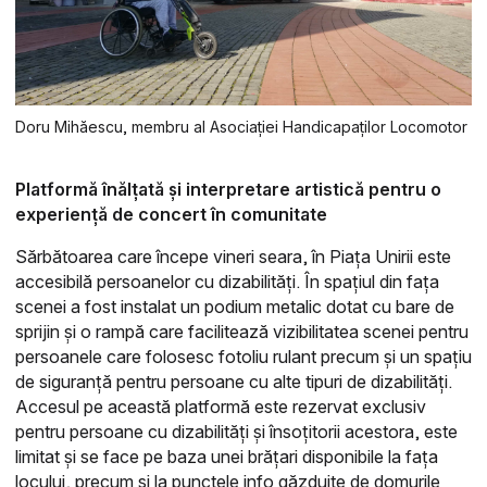
Doru Mihăescu, membru al Asociației Handicapaților Locomotor
Platformă înălțată și interpretare artistică pentru o
experiență de concert în comunitate
Sărbătoarea care începe vineri seara, în Piața Unirii este
accesibilă persoanelor cu dizabilități. În spațiul din fața
scenei a fost instalat un podium metalic dotat cu bare de
sprijin și o rampă care facilitează vizibilitatea scenei pentru
persoanele care folosesc fotoliu rulant precum și un spațiu
de siguranță pentru persoane cu alte tipuri de dizabilități.
Accesul pe această platformă este rezervat exclusiv
pentru persoane cu dizabilități și însoțitorii acestora, este
limitat și se face pe baza unei brățari disponibile la fața
locului, precum și la punctele info găzduite de domurile