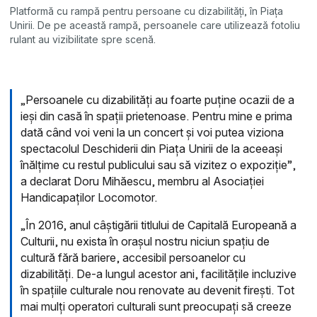
Platformă cu rampă pentru persoane cu dizabilități, în Piața
Unirii. De pe această rampă, persoanele care utilizează fotoliu
rulant au vizibilitate spre scenă.
„Persoanele cu dizabilități au foarte puține ocazii de a
ieși din casă în spații prietenoase. Pentru mine e prima
dată când voi veni la un concert și voi putea viziona
spectacolul Deschiderii din Piața Unirii de la aceeași
înălțime cu restul publicului sau să vizitez o expoziție”,
a declarat Doru Mihăescu, membru al Asociației
Handicapaților Locomotor.
„În 2016, anul câștigării titlului de Capitală Europeană a
Culturii, nu exista în orașul nostru niciun spațiu de
cultură fără bariere, accesibil persoanelor cu
dizabilități. De-a lungul acestor ani, facilitățile incluzive
în spațiile culturale nou renovate au devenit firești. Tot
mai mulți operatori culturali sunt preocupați să creeze