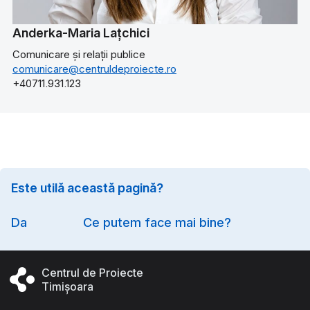
Anderka-Maria Lațchici
Comunicare și relații publice
comunicare@centruldeproiecte.ro
+40711.931.123
Este utilă această pagină?
Option
Da
Ce putem face mai bine?
Centrul de Proiecte
Timișoara