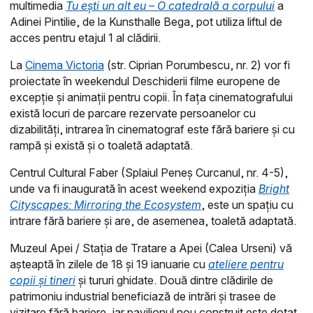
multimedia
Tu ești un alt eu – O catedrală a corpului
a
Adinei Pintilie, de la Kunsthalle Bega, pot utiliza liftul de
acces pentru etajul 1 al clădirii.
La
Cinema Victoria
(str. Ciprian Porumbescu, nr. 2) vor fi
proiectate în weekendul Deschiderii filme europene de
excepție și animații pentru copii. În fața cinematografului
există locuri de parcare rezervate persoanelor cu
dizabilități, intrarea în cinematograf este fără bariere și cu
rampă și există și o toaletă adaptată.
Centrul Cultural Faber (Splaiul Peneș Curcanul, nr. 4-5),
unde va fi inaugurată în acest weekend expoziția
Bright
Cityscapes: Mirroring the Ecosystem
, este un spațiu cu
intrare fără bariere și are, de asemenea, toaletă adaptată.
Muzeul Apei / Stația de Tratare a Apei (Calea Urseni) vă
așteaptă în zilele de 18 și 19 ianuarie cu
ateliere pentru
copii și tineri
și tururi ghidate. Două dintre clădirile de
patrimoniu industrial beneficiază de intrări și trasee de
vizitare fără bariere, iar pavilionul nou construit este dotat