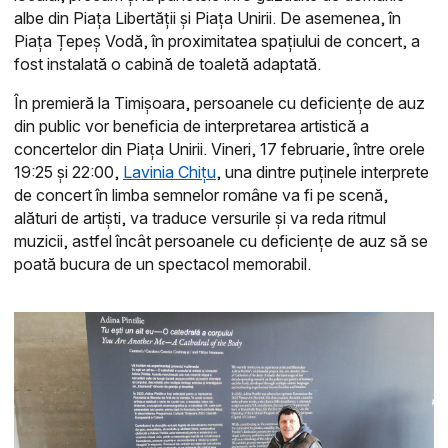
albe din Piața Libertății și Piața Unirii. De asemenea, în
Piața Țepeș Vodă, în proximitatea spațiului de concert, a
fost instalată o cabină de toaletă adaptată.
În premieră la Timișoara, persoanele cu deficiențe de auz
din public vor beneficia de interpretarea artistică a
concertelor din Piața Unirii. Vineri, 17 februarie, între orele
19:25 și 22:00,
Lavinia Chițu
, una dintre puținele interprete
de concert în limba semnelor române va fi pe scenă,
alături de artiști, va traduce versurile și va reda ritmul
muzicii, astfel încât persoanele cu deficiențe de auz să se
poată bucura de un spectacol memorabil.