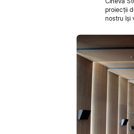
Cineva St
proiecții 
nostru își