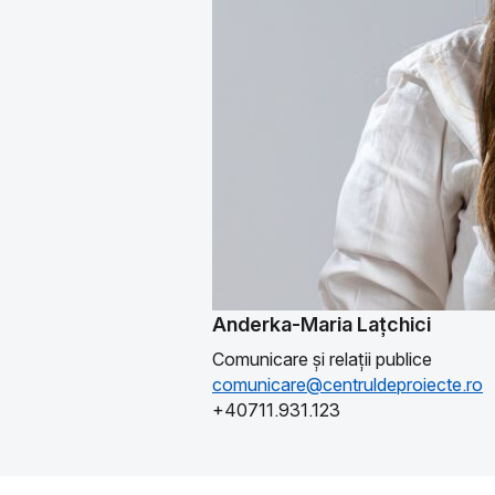
Anderka-Maria Lațchici
Comunicare și relații publice
comunicare@centruldeproiecte.ro
+40711.931.123