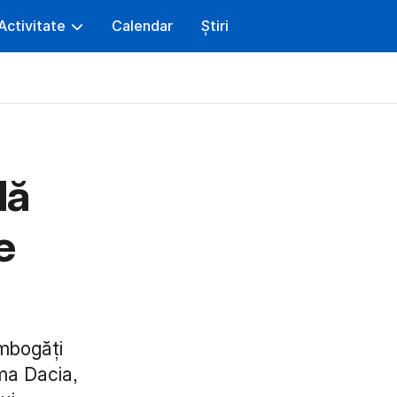
Activitate
Calendar
Știri
lă
e
îmbogăți
ema Dacia,