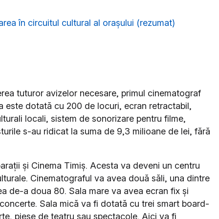
ea în circuitul cultural al orașului (rezumat)
erea tuturor avizelor necesare, primul cinematograf
la este dotată cu 200 de locuri, ecran retractabil,
turali locali, sistem de sonorizare pentru filme,
urile s-au ridicat la suma de 9,3 milioane de lei, fără
arații și Cinema Timiș. Acesta va deveni un centru
culturale. Cinematograful va avea două săli, una dintre
cea de-a doua 80. Sala mare va avea ecran fix și
concerte. Sala mică va fi dotată cu trei smart board-
te, piese de teatru sau spectacole. Aici va fi