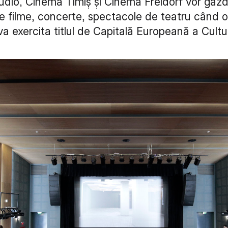
udio, Cinema Timiș și Cinema Freidorf vor găzd
de filme, concerte, spectacole de teatru când o
 va exercita titlul de Capitală Europeană a Cultur