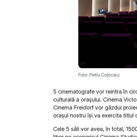
Foto: Petru Cojocaru
5 cinematografe vor reintra în cir
culturală a orașului. Cinema Vict
Cinema Freidorf vor găzdui proiec
orașul nostru își va exercita titlu
Cele 5 săli vor avea, în total, 1500
liber pe acoperișul Cinema Studio