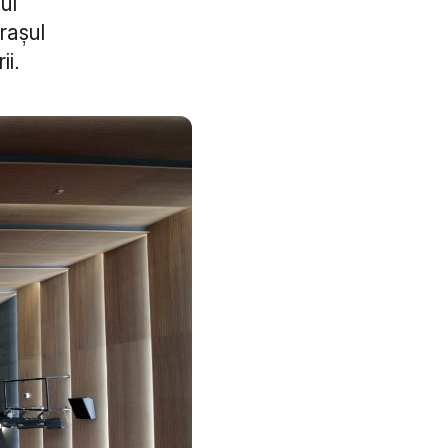
ui
rașul
ii.