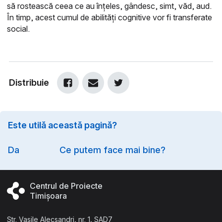
să rostească ceea ce au înțeles, gândesc, simt, văd, aud.
În timp, acest cumul de abilități cognitive vor fi transferate
social.
Distribuie
Este utilă această pagină?
Option
Da
Ce putem face mai bine?
Centrul de Proiecte
Timișoara
Str. Vasile Alecsandri, nr. 1, SAD7