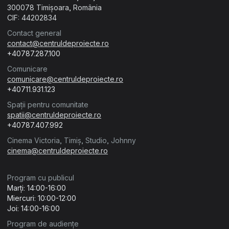
300078 Timișoara, România
CIF: 44202834
Contact general
contact@centruldeproiecte.ro
+40787.287.100
Comunicare
comunicare@centruldeproiecte.ro
+40711.931.123
Spații pentru comunitate
spatii@centruldeproiecte.ro
+40787.407.992
Cinema Victoria, Timiș, Studio, Johnny
cinema@centruldeproiecte.ro
Program cu publicul
Marți: 14:00-16:00
Miercuri: 10:00-12:00
Joi: 14:00-16:00
Program de audiențe