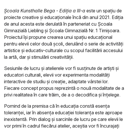
Școala Kunsthalle Bega - Ediția a III-a
este un spațiu de
proiecte creative și educaționale încă din anul 2021. Ediția
de anul acesta este derulată în parteneriat cu Școala
Gimnazială Liebling și Școala Gimnazială Nr. 1 Timișoara.
Proiectul își propune crearea unui spațiu educațional
pentru elevii celor două școli, derulând o serie de activități
artistice și educativ-culturale cu scopul facilitării accesului
la artă, dar și stimulării creativității.
Sesiunile de lucru și atelierele vor fi susținute de artiști și
educatori culturali, elevii vor experimenta modalități
interactive de studiu și creație, adaptate vârstei lor.
Fiecare concept propus reprezintă o nouă modalitate de a
privi realitatea în care trăim, de a o decodifica și înțelege.
Pornind de la premisa că în educația constă esența
toleranței, iar în absența educației toleranța este aproape
inexistentă. Prin dialog și sarcinile de lucru pe care elevii le
vor primi în cadrul fiecărui atelier, aceștia vor fi încurajați