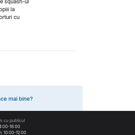
ce squash-ul
iii la
rturi cu
ce mai bine?
m cu publicul
14:00-16:00
i: 10:00-12:00