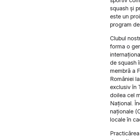
sportiv comp
squash și pr
este un proi
program de 
Clubul nostr
forma o gen
internaționa
de squash î
membră a F
României la
exclusiv în
doilea cel 
Național.
În
naționale (
locale în c
Practicărea 