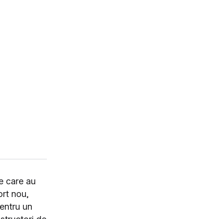
e care au
ort nou,
pentru un