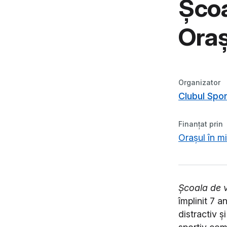
Școa
Oraș
Organizator
Clubul Spor
Finanțat prin
Orașul în m
Școala de 
împlinit 7 
distractiv ș