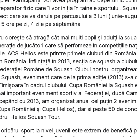
let. Participanții vor avea program aproape zilnic cu in
eparator fizic care îi vor iniția în tainele sportului.
Squas
ect care se va derula pe parcusului a 3 luni (iunie-augu
5 ore pe zi, 4 zile pe săptămână.
u dorește să atragă cât mai mulți copii și adulți la squ
erație de jucători care să perfomeze în competițiile naț
le.
ACS Helios este printre primele cluburi din România
n România. Înființață în 2013, secția de squash a clubul
ederației Române de Squash. Clubul nostru organizea
 Squash, eveniment care de la prima ediție (2013) s-a 
 Timișoara în cadrul clubului. Cupa României la Squash e
mai important eveniment sportiv al Federației, după Ca
cepând cu 2013, am organizat anual cel puțin 2 eveni
Cupa României și Cupa Helios), dar și peste 50 de conc
adrul Helios Squash Tour.
oricărui sport la nivel juvenil este extrem de benefică 