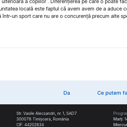
ulterioară a copiilor . Diferențierea pe care o poate fa
nitatea locală este faptul că avem avem de a aduce cop
 într-un sport care nu are o concurență precum alte spo
Option
Da
Ce putem fa
Str. Vasile Alecsandri, nr. 1, SAD7
Progra
300078 Timișoara, România
Marți: 
CIF: 44202834
Miercur