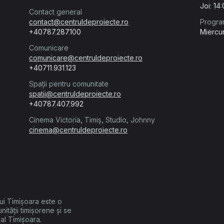
Joi: 14
Contact general
contact@centruldeproiecte.ro
Progra
+40787.287.100
Miercur
Comunicare
comunicare@centruldeproiecte.ro
+40711.931.123
Spații pentru comunitate
spatii@centruldeproiecte.ro
+40787.407.992
Cinema Victoria, Timiș, Studio, Johnny
cinema@centruldeproiecte.ro
lui Timișoara este o
unității timișorene și se
cal Timișoara.