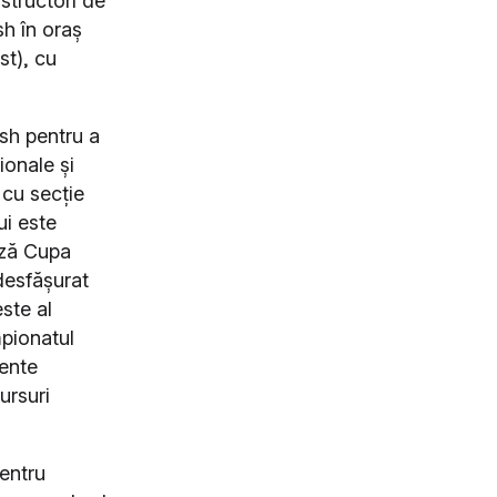
structori de
h în oraș
st), cu
ash pentru a
ionale și
 cu secție
ui este
ză
Cupa
desfășurat
ste al
mpionatul
mente
ursuri
pentru