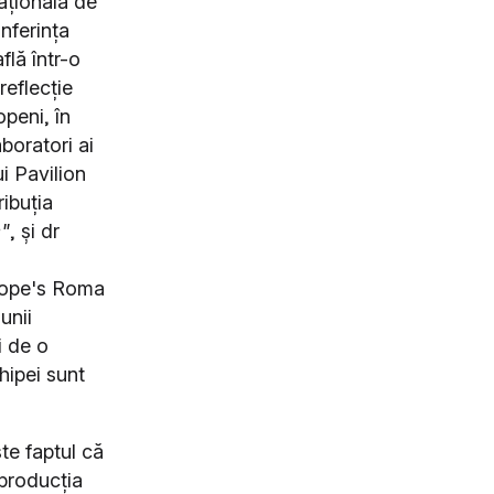
ațională de
nferința
lă într-o
reflecție
openi, în
boratori ai
ui Pavilion
ribuția
e"
, și dr
urope's Roma
unii
i de o
hipei sunt
te faptul că
 producția