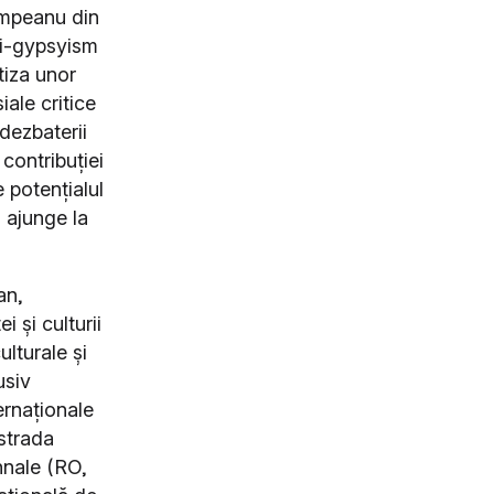
Cimpeanu din
ti-gypsyism
tiza unor
iale critice
 dezbaterii
contribuției
 potențialul
 ajunge la
an,
 și culturii
lturale și
usiv
ernaționale
ostrada
nnale (RO,