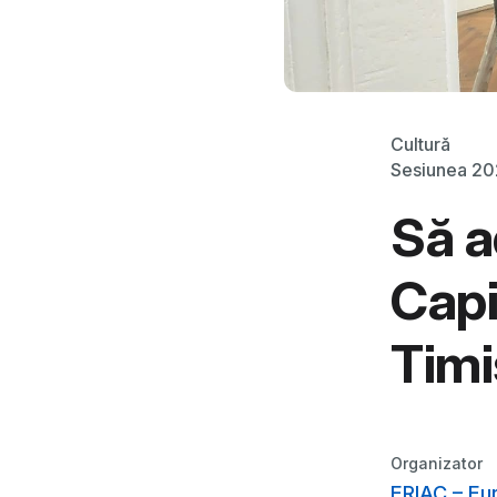
Cultură
Sesiunea 2
Să a
Capi
Tim
Organizator
ERIAC – Eu