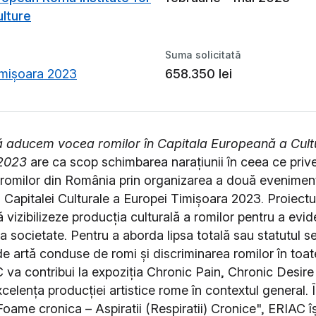
ulture
Suma solicitată
mișoara 2023
658.350 lei
 aducem vocea romilor în Capitala Europeană a Cultu
2023
are ca scop schimbarea narațiunii în ceea ce priv
 romilor din România prin organizarea a două eveniment
 Capitalei Culturale a Europei Timișoara 2023. Proiectu
ă vizibilizeze producția culturală a romilor pentru a evid
la societate. Pentru a aborda lipsa totală sau statutul s
r de artă conduse de romi și discriminarea romilor în toa
C va contribui la expoziția Chronic Pain, Chronic Desire
celența producției artistice rome în contextul general. 
Foame cronica – Aspiratii (Respiratii) Cronice", ERIAC î