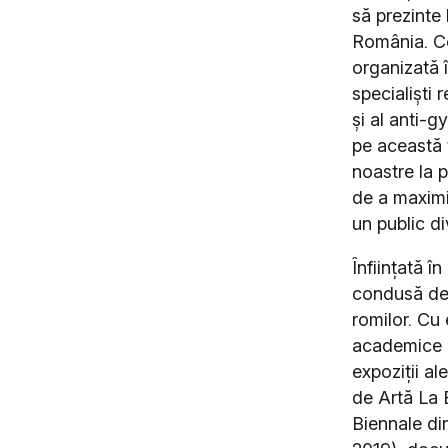
să prezinte
România. Ce
organizată î
specialiști 
și al anti-g
pe această 
noastre la 
de a maximi
un public d
Înființată î
condusă de 
romilor. Cu
academice de
expoziții al
de Artă La 
Biennale di