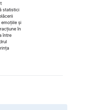
t
 statistici
lăcerii
 emoțiile și
racțiune în
a între
drul
rința