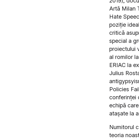
2019), docu
Artă Milan 
Hate Speech
poziție idea
critică asup
special a gr
proiectului 
al romilor l
ERIAC la e
Julius Rosta
antigypsyis
Policies Fai
conferinței 
echipă care 
atașate la a
Numitorul c
teoria noas