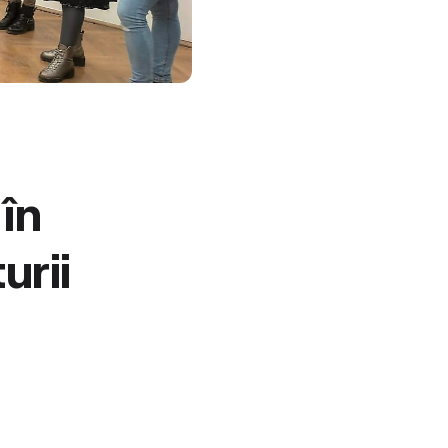
în
urii