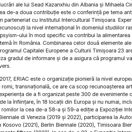
 lucrări ale lui Sead Kazanxhiu din Albania și Mihaela 
a de-a doua contribuție este o conferință pe tema an
n parteneriat cu Institutul Intercultural Timișoara. Exper
recunoscuți la nivel internațional în domeniul studiilor ras
ypsyism-ului în mod specific va contribui la alimentarea
temă în România. Combinarea celor două elemente ale 
programul Capitalei Europene a Culturii Timișoara 23 are
za gradul de informare și de a asigura că programul va
ivers.
n 2017, ERIAC este o organizație pionieră la nivel europe
romi, transnațională, ce are ca scop recunoașterea artei
 experiența de a fi organizat peste 300 de evenimente cu
 la înființare, în 18 locații din Europa și nu numai, incl
e romilor la
cea de-a 58-a și 59-a ediție a Expoziției Int
Biennale di Venezia (2019 și 2022), participarea la Aut
n Kosovo (2021), Berlin Biennale (2020), Timisoara Bie