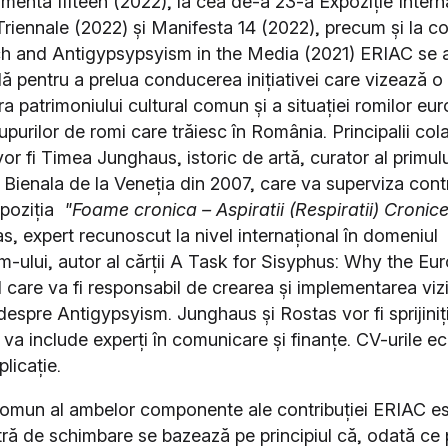
menta fifteen (2022), la cea de-a 23-a Expoziție Intern
Triennale (2022) și Manifesta 14 (2022), precum și la co
 and Antigypsypsyism in the Media (2021) ERIAC se af
lă pentru a prelua conducerea inițiativei care vizează o 
ra patrimoniului cultural comun și a situației romilor eur
upurilor de romi care trăiesc în România. Principalii cola
vor fi Timea Junghaus, istoric de artă, curator al primul
a Bienala de la Veneția din 2007, care va superviza cont
xpoziția
"Foame cronica – Aspiratii (Respiratii) Cronic
s, expert recunoscut la nivel internațional în domeniul
m-ului, autor al cărții A Task for Sisyphus: Why the E
l care va fi responsabil de crearea și implementarea vizi
despre Antigypsyism. Junghaus și Rostas vor fi sprijiniț
va include experți în comunicare și finanțe. CV-urile ec
plicație.
omun al ambelor componente ale contribuției ERIAC es
tră de schimbare se bazează pe principiul că, odată ce