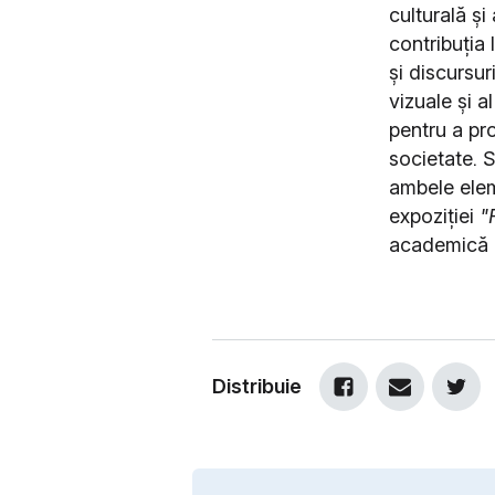
culturală și
contribuția 
și discursur
vizuale și a
pentru a pr
societate.
S
ambele elem
expoziției
"
academică 
Distribuie