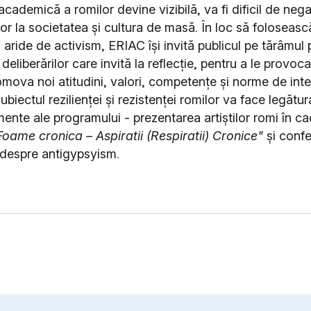
 academică a romilor devine vizibilă, va fi dificil de nega
lor la societatea și cultura de masă. În loc să folosească
i aride de activism, ERIAC își invită publicul pe tărâmul p
l deliberărilor care invită la reflecție, pentru a le provoca
omova noi atitudini, valori, competențe și norme de inte
ubiectul rezilienței și rezistenței romilor va face legătur
ente ale programului - prezentarea artiștilor romi în ca
Foame cronica – Aspiratii (Respiratii) Cronice"
și confe
despre antigypsyism.