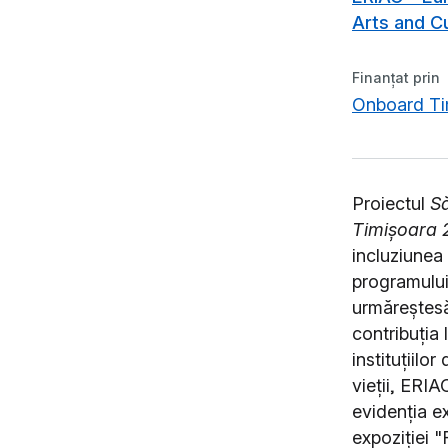
Arts and C
Finanțat prin
Onboard Ti
Proiectul
Să
Timișoara 
incluziunea
programului
urmărește
s
contribuția 
instituțiilo
vieții, ERIA
evidenția ex
expoziției "