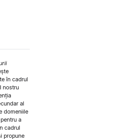
rii
ește
e în cadrul
l nostru
enția
ecundar al
te domeniile
 pentru a
În cadrul
și propune