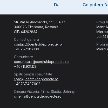
Option
Da
Ce putem fa
Str. Vasile Alecsandri, nr. 1, SAD7
Progra
300078 Timișoara, România
Marți: 
CIF: 44202834
Miercur
Joi: 14
Contact general
contact@centruldeproiecte.ro
Progra
+40787.287.100
Miercur
Comunicare
comunicare@centruldeproiecte.ro
+40711.931.123
Spații pentru comunitate
spatii@centruldeproiecte.ro
+40787.407.992
Cinema Victoria, Timiș, Studio, Johnny
cinema@centruldeproiecte.ro