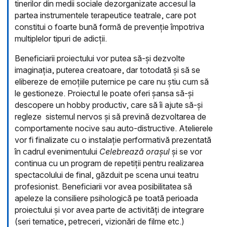
tinerilor din medii sociale dezorganizate accesul la
partea instrumentele terapeutice teatrale, care pot
constitui o foarte bună formă de prevenție împotriva
multiplelor tipuri de adicții.
Beneficiarii proiectului vor putea să-și dezvolte
imaginația, puterea creatoare, dar totodată și să se
elibereze de emoțiile puternice pe care nu știu cum să
le gestioneze. Proiectul le poate oferi șansa să-și
descopere un hobby productiv, care să îi ajute să-și
regleze sistemul nervos și să prevină dezvoltarea de
comportamente nocive sau auto-distructive. Atelierele
vor fi finalizate cu o instalație performativă prezentată
în cadrul evenimentului
Celebrează orașul
și se vor
continua cu un program de repetiții pentru realizarea
spectacolului de final, găzduit pe scena unui teatru
profesionist. Beneficiarii vor avea posibilitatea să
apeleze la consiliere psihologică pe toată perioada
proiectului și vor avea parte de activități de integrare
(seri tematice, petreceri, vizionări de filme etc.)