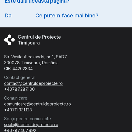
Este utilă această pagină?
Option
Da
Ce putem face mai bine?
Centrul de Proiecte
Timișoara
Str. Vasile Alecsandri, nr. 1, SAD7
300078 Timișoara, România
CIF: 44202834
Contact general
contact@centruldeproiecte.ro
+40787.287.100
Comunicare
comunicare@centruldeproiecte.ro
+40711.931.123
Spații pentru comunitate
spatii@centruldeproiecte.ro
+40787.407.992