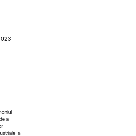
2023
moniul
 de a
or
ustriale a