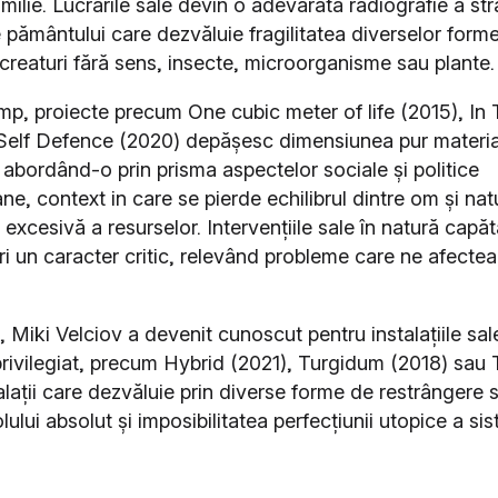
amilie. Lucrările sale devin o adevărată radiografie a stra
 pământului care dezvăluie fragilitatea diverselor forme
 creaturi fără sens, insecte, microorganisme sau plante.
imp, proiecte precum One cubic meter of life (2015), In 
Self Defence (2020) depășesc dimensiunea pur materia
 abordând-o prin prisma aspectelor sociale și politice
e, context in care se pierde echilibrul dintre om și nat
excesivă a resurselor. Intervențiile sale în natură capă
ri un caracter critic, relevând probleme care ne afectea
.
ni, Miki Velciov a devenit cunoscut pentru instalațiile sa
rivilegiat, precum Hybrid (2021), Turgidum (2018) sau 
alații care dezvăluie prin diverse forme de restrângere s
olului absolut și imposibilitatea perfecțiunii utopice a si