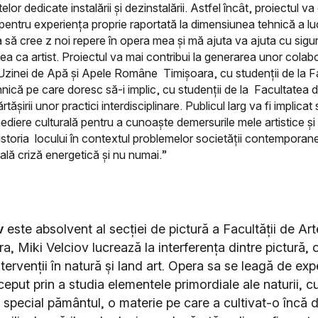
or dedicate instalării și dezinstalării. Astfel încât, proiectul va
entru experiența proprie raportată la dimensiunea tehnică a luc
a să cree
z noi repere în opera mea
și mă ajuta va ajuta cu sigu
a ca artist.
Proiectul va mai contribui la generarea unor colabo
i Uzinei de Apă și Apele Române Timișoara, cu studenții de la F
nică pe care doresc să-i implic, cu studenții de la Facultatea d
tășirii unor practici interdisciplinare. Publicul larg va fi implica
diere culturală pentru a cunoaște demersurile mele artistice și
storia locului în contextul problemelor societății contemporan
eală criză energetică și nu numai.”
v
este absolvent al secției de pictură a Facultății de Ar
a, Miki Velciov lucrează la interferența dintre pictură, 
intervenții în natură și land art. Opera sa se leagă de exp
nceput prin a studia elementele primordiale ale naturii, c
n special pământul, o materie pe care a cultivat-o încă d