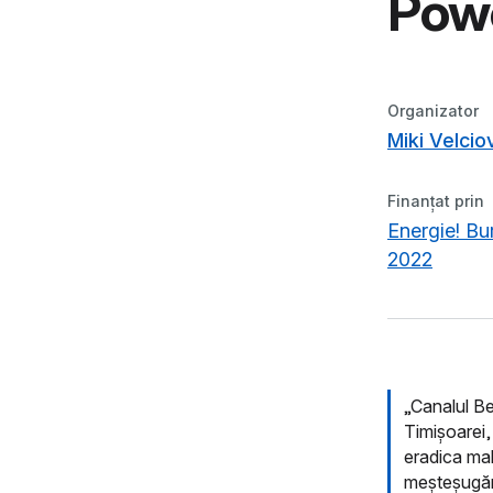
Pow
Organizator
Miki Velcio
Finanțat prin
Energie! Bur
2022
„Canalul Be
Timișoarei,
eradica mal
meșteșugăre