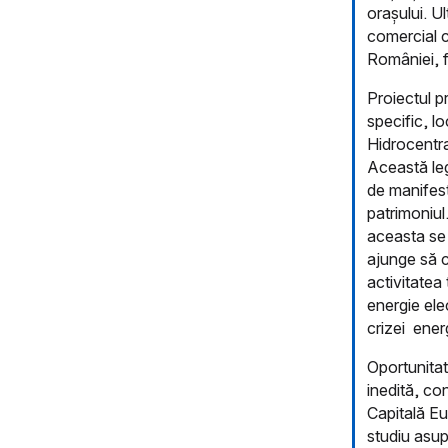
orașului. U
comercial c
României, f
Proiectul p
specific, lo
Hidrocentra
Această leg
de manifest
patrimoniul
aceasta se 
ajunge să c
activitatea
energie ele
crizei ener
Oportunitat
inedită, co
Capitală E
studiu asupr