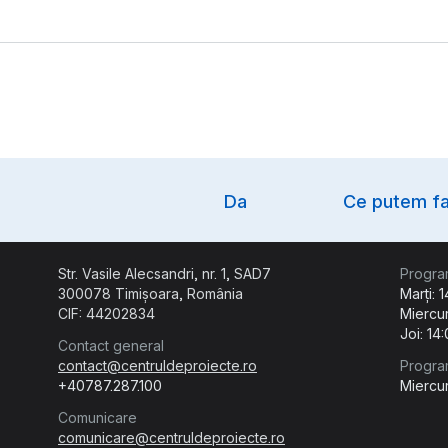
Option
Da
Ce putem fa
Str. Vasile Alecsandri, nr. 1, SAD7
Progra
300078 Timișoara, România
Marți: 
CIF: 44202834
Miercur
Joi: 14
Contact general
contact@centruldeproiecte.ro
Progra
+40787.287.100
Miercur
Comunicare
comunicare@centruldeproiecte.ro