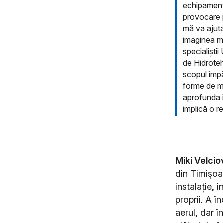
echipamentel
provocare p
mă va ajut
imaginea me
specialiști
de Hidroteh
scopul împăr
forme de me
aprofunda i
implică o r
Miki Velcio
din Timișoar
instalație, 
proprii. A î
aerul, dar î