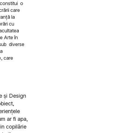
 constitui o
rării care
ranță la
rări cu
acultatea
e Arte în
t sub diverse
 a
e, care
te și Design
obiect,
eriențele
um ar fi apa,
in copilărie