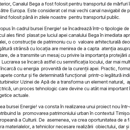
lterior, Canalul Bega a fost folosit pentru transportul de mărfuri
ătre Europa. Este considerat cel mai vechi canal navigabil de pe
iind folosit până in zilele noastre pentru transportul public.
ropus în cadrul bursei Energie! se încadrează într-o tipologie de t
cul ales fiind plasat pe luciul apei canalului Bega în imediata ap
lei, o construcție de patrimoniu cu o valoare arhitecturală deo
ătură strânsă cu locația are menirea de a capta atenția asupra
are, de a transmite un mesaj cu privire la importanța protejării 
. Lucrarea se încarcă astfel cu semnificația locului, dar mai mul
încarcă cu energia provenită de la curenții apei. Practic, forma
apete contur și fie determinată funcțional printr-o legătură indi
 turbinelor Uzinei de Apă de a transforma un element natural, a
ctrică, un proces tehnologic care devine cu atât mai important î
getice actuale.
ea bursei Energie! va consta în realizarea unui proiect nou într-
ntribuind la promovarea patrimoniului urban în contextul Timișo
uropeană a Culturii. De asemenea, va crea oportunitatea de a 
a materialelor, a tehnicilor necesare realizării obiectului, dar ș