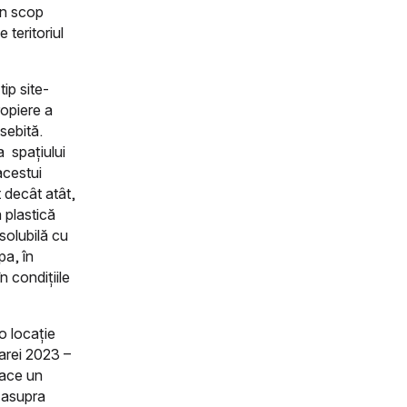
 în scop
 teritoriul
ip site-
ropiere a
sebită.
 spațiului
acestui
t decât atât,
 plastică
solubilă cu
pa, în
n condițiile
o locație
arei 2023 –
face un
i asupra