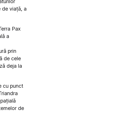
turilor
 de viață, a
Terra Pax
lă a
ură prin
tă de cele
ză deja la
le cu punct
Triandra
pațială
stemelor de