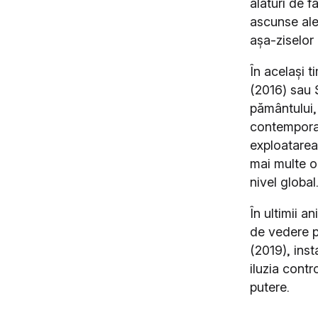
alături de f
ascunse ale
așa-ziselor
În același t
(2016) sau 
pământului,
contemporan
exploatarea 
mai multe o
nivel global
În ultimii a
de vedere p
(2019), inst
iluzia contr
putere.