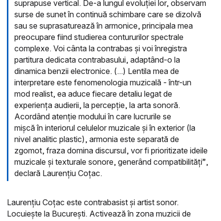
suprapuse vertical. De-a lungul evoluției lor, observam
surse de sunet în continuă schimbare care se dizolvă
sau se suprasaturează în armonice, principala mea
preocupare fiind studierea contururilor spectrale
complexe. Voi cânta la contrabas și voi înregistra
partitura dedicata contrabasului, adaptând-o la
dinamica benzii electronice. (...) Lentila mea de
interpretare este fenomenologia muzicală - într-un
mod realist, ea aduce fiecare detaliu legat de
experiența audierii, la percepție, la arta sonoră.
Acordând atenție modului în care lucrurile se
mișcă în interiorul celulelor muzicale și în exterior (la
nivel analitic plastic), armonia este separată de
zgomot, fraza domina discursul, vor fi prioritizate ideile
muzicale și texturale sonore, generând compatibilități”,
declară Laurențiu Coțac.
Laurențiu Coțac este contrabasist și artist sonor.
Locuiește la București. Activează în zona muzicii de