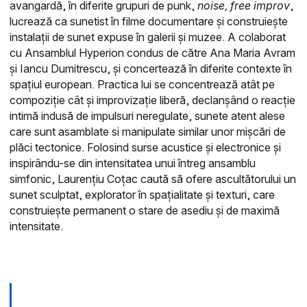
avangardă, în diferite grupuri de punk,
noise, free improv
,
lucrează ca sunetist în filme documentare și construiește
instalații de sunet expuse în galerii și muzee. A colaborat
cu Ansamblul Hyperion condus de către Ana Maria Avram
și Iancu Dumitrescu, și concertează în diferite contexte în
spațiul european. Practica lui se concentrează atât pe
compoziție cât și improvizație liberă, declanșând o reacție
intimă indusă de impulsuri neregulate, sunete atent alese
care sunt asamblate si manipulate similar unor mișcări de
plăci tectonice. Folosind surse acustice și electronice și
inspirându-se din intensitatea unui întreg ansamblu
simfonic, Laurențiu Coțac caută să ofere ascultătorului un
sunet sculptat, explorator în spațialitate și texturi, care
construiește permanent o stare de asediu și de maximă
intensitate.