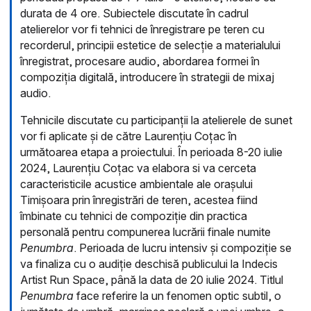
durata de 4 ore. Subiectele discutate în cadrul
atelierelor vor fi tehnici de înregistrare pe teren cu
recorderul, principii estetice de selecție a materialului
înregistrat, procesare audio, abordarea formei în
compoziția digitală, introducere în strategii de mixaj
audio.
Tehnicile discutate cu participanții la atelierele de sunet
vor fi aplicate și de către Laurențiu Coțac în
următoarea etapa a proiectului. În perioada 8-20 iulie
2024, Laurențiu Coțac va elabora si va cerceta
caracteristicile acustice ambientale ale orașului
Timișoara prin înregistrări de teren, acestea fiind
îmbinate cu tehnici de compoziție din practica
personală pentru compunerea lucrării finale numite
Penumbra
. Perioada de lucru intensiv și compoziție se
va finaliza cu o audiție deschisă publicului la Indecis
Artist Run Space, până la data de 20 iulie 2024. Titlul
Penumbra
face referire la un fenomen optic subtil, o