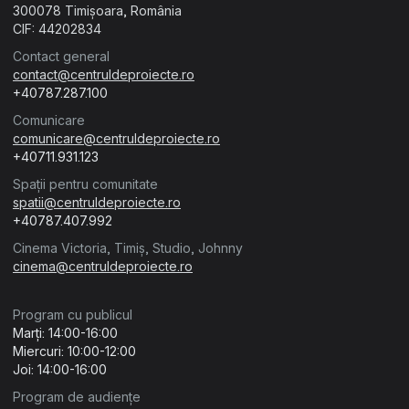
300078 Timișoara, România
CIF: 44202834
Contact general
contact@centruldeproiecte.ro
+40787.287.100
Comunicare
comunicare@centruldeproiecte.ro
+40711.931.123
Spații pentru comunitate
spatii@centruldeproiecte.ro
+40787.407.992
Cinema Victoria, Timiș, Studio, Johnny
cinema@centruldeproiecte.ro
Program cu publicul
Marți: 14:00-16:00
Miercuri: 10:00-12:00
Joi: 14:00-16:00
Program de audiențe