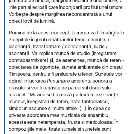
jumătate de umbră, marginea neclară a unei umbre, o
linie parțial eclipsă care înconjoară profilul unei umbre.
Vorbește despre marginea neconcentrată a unui
obiect lovit de lumină.
Pornind de la acest concept, lucrarea va fi împărțita în
3 capitole în jurul următoarelor teme: camuflaj /
disonanță; transformare / consonanță; iluzie /
asonanță. Va implica muncă de studio (înregistrare
contrabas/mixare) și, de asemenea, muncă de teren -
colectarea de zgomote, sunete ambientale din orașul
Timișoara, pentru a fi prelucrate ulterior. Sunetele vor
oglindi in lucrarea
Penumbra
amprenta sonora a
orașului si vor fi regăsite pe parcursul discursului
muzical. ”Muzica se bazează pe texturi, rezonanțe,
murmur, înregistrări de teren, note fantomatice,
simboluri ascunse și multe altele. (...) În ceea ce
privește abordarea mea muzicală de ansamblu,
aceasta este netemperata, frusta si meticuloasa. În
compozițiile mele, toate sursele și sunetele sunt