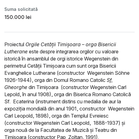
Suma solicitată
150.000 lei
Proiectul
Orgile Cetății Timișoara – orga Bisericii
Lutherane
este despre integrarea orgilor cu valoare
istorică în ansamblul de orgi istorice Wegenstein din
perimetrul Cetății Timișoara cum sunt orga Bisericii
Evanghelice Lutherane (constructor Wegenstein Söhne
1926-1944), orga din Domul Romano Catolic
Sf,
Gheorghe
din Timișoara (constructor Wegenstein Carl
Lepold, în anul 1908), orga din Biserica Romano Catolică
Sf. Ecaterina (instrument distins cu medalia de aur la
expoziția mondială din anul 1901, constructor Wegenstein
Carl Leopold, 1898), orga din Templul Evreiesc
(constructor Wegenstein Carl Leopold, 1888-1937) și
orga nouă de la Facultatea de Muzică și Teatru din
Timișoara (constructor Pap Zoltan, 1991).