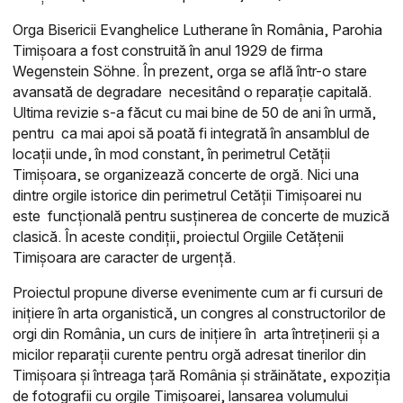
Orga Bisericii Evanghelice Lutherane în România, Parohia
Timișoara a fost construită în anul 1929 de firma
Wegenstein Söhne. În prezent,
orga se află într-o stare
avansată de degradare necesitând o reparație capitală.
U
ltima revizie s-a făcut cu mai bine de 50 de ani în urmă,
pentru ca mai apoi să poată fi integrată în ansamblul de
locații unde, în mod constant, în perimetrul Cetății
Timișoara, se organizează concerte de orgă. Nici una
dintre orgile istorice din perimetrul Cetății Timișoarei nu
este funcțională pentru susținerea de concerte de muzică
clasică. În aceste condiții, proiectul Orgiile Cetățenii
Timișoara are caracter de urgență.
Proiectul propune diverse evenimente cum ar fi cursuri de
inițiere în arta organistică, un congres al constructorilor de
orgi din România, un curs de inițiere în arta întreținerii și a
micilor reparații curente pentru orgă adresat tinerilor din
Timișoara și întreaga țară România și străinătate, expoziția
de fotografii cu orgile Timișoarei, lansarea volumului