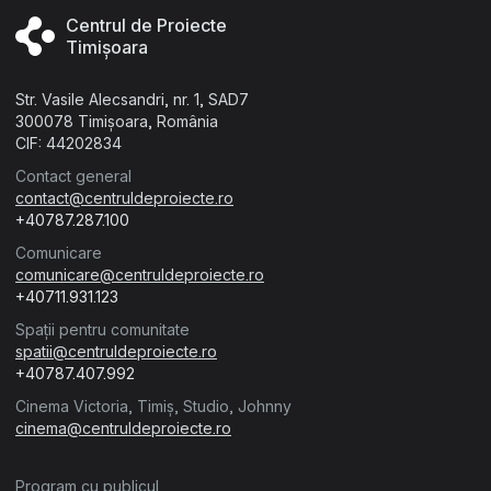
Centrul de Proiecte
Timișoara
Str. Vasile Alecsandri, nr. 1, SAD7
300078 Timișoara, România
CIF: 44202834
Contact general
contact@centruldeproiecte.ro
+40787.287.100
Comunicare
comunicare@centruldeproiecte.ro
+40711.931.123
Spații pentru comunitate
spatii@centruldeproiecte.ro
+40787.407.992
Cinema Victoria, Timiș, Studio, Johnny
cinema@centruldeproiecte.ro
Program cu publicul