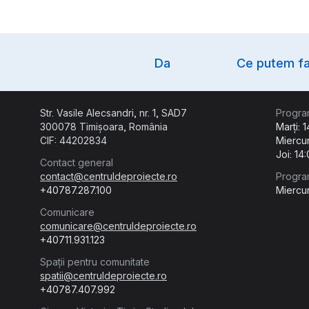
Option
Da
Ce putem fa
Str. Vasile Alecsandri, nr. 1, SAD7
Progra
300078 Timișoara, România
Marți: 
CIF: 44202834
Miercur
Joi: 14
Contact general
contact@centruldeproiecte.ro
Progra
+40787.287.100
Miercur
Comunicare
comunicare@centruldeproiecte.ro
+40711.931.123
Spații pentru comunitate
spatii@centruldeproiecte.ro
+40787.407.992