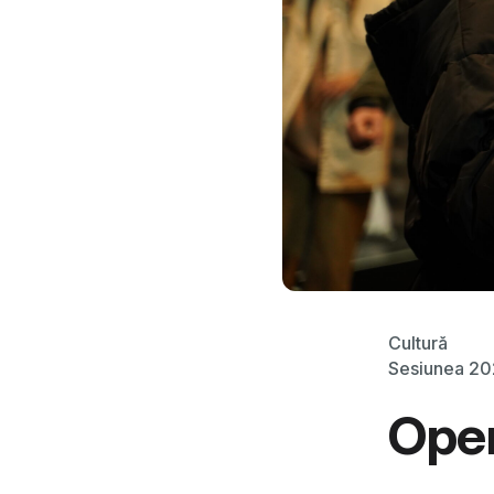
Cultură
Sesiunea 2
Open