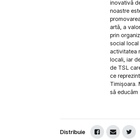
inovativă de
noastre est
promovarea a
artă, a valo
prin organi
social loca
activitatea 
locali, iar
de TSL care
ce reprezint
Timișoara. 
să educăm cu
Distribuie