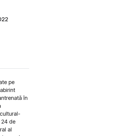
022
xate pe
abirint
antrenată în
a
cultural-
n 24 de
ral al