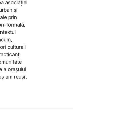
a asociației
urban și
ale prin
non-formală,
ntextul
 acum,
ri culturali
acticanți
comunitate
e a orașului
aș am reușit