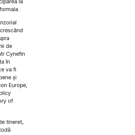
iciparea la
-formala.
nzorial
l crescând
supra
ii de
atr Cynefin
ta în
e va fi
opene și
tion Europe,
olicy
ry of
e tineret,
etodă