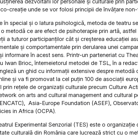
susținerea dezvoltării lor personale și culturale prin part
co-creație unde se vor folosi principii de învățare non
e în special și o latura psihologică, metoda de teatru se
nd o metodă ce are efect de psihoterapie prin artă, astfe
eții a tuturor participanților cât și creșterea educației a
r mentale și comportamentale prin derularea unei campan
i informare în acest sens. Printr-un parteneriat cu The
u Iwan Brioc, întemeietorul metodei de TSL, în a redac
ngleză un ghid cu informații extensive despre metodă c
nline și va fi promovat la cel puțin 100 de asociații eur
l prin rețele de organizații culturale precum Culture Ac
twork on arts and cultural management and cultural p
(ENCATC), Asia-Europe Foundation (ASEF), Observato
licies in Africa (OCPA).
eatrul Experimental Senzorial (TES) este o organizație d
itate culturală din România care lucrează strict cu o m