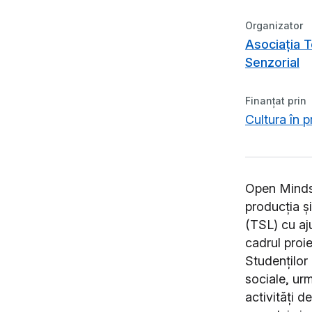
Organizator
Asociația T
Senzorial
Finanțat prin
Cultura în 
Open Minds
producția ș
(TSL) cu aju
cadrul proie
Studenților 
sociale, urm
activități de