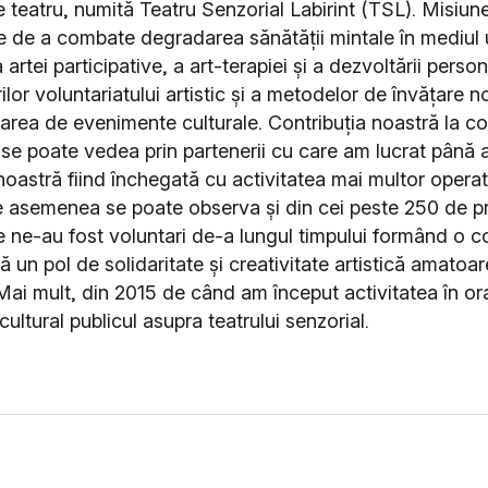
 teatru, numită Teatru Senzorial Labirint (TSL). Misiune
e de a combate degradarea sănătății mintale în mediul 
rtei participative, a art-terapiei și a dezvoltării person
rilor voluntariatului artistic și a metodelor de învățare 
zarea de evenimente culturale. Contribuția noastră la co
l se poate vedea prin partenerii cu care am lucrat până
noastră fiind închegată cu activitatea mai multor operato
 de asemenea se poate observa și din cei peste 250 de pr
 ne-au fost voluntari de-a lungul timpului formând o 
ă un pol de solidaritate și creativitate artistică amatoar
Mai mult, din 2015 de când am început activitatea în or
ltural publicul asupra teatrului senzorial.