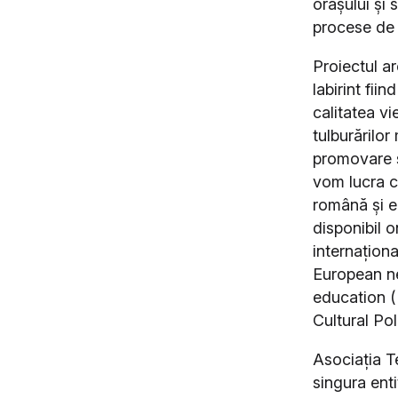
orașului și 
procese de 
Proiectul ar
labirint fii
calitatea vi
tulburărilo
promovare ș
vom lucra c
română și e
disponibil o
internaționa
European ne
education 
Cultural Po
Asociația T
singura ent