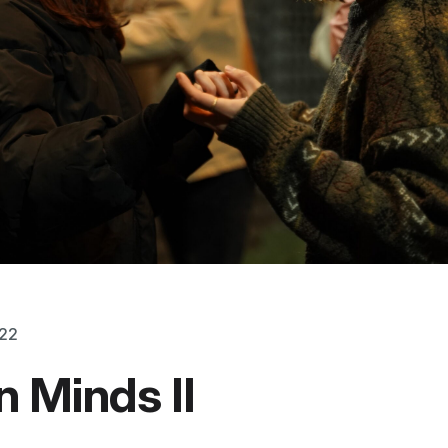
022
 Minds II