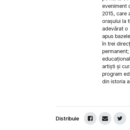
eveniment o
2015, care 
orașului la 
adevărat o 
apus bazele
în trei dire
permanent; 
educațional
artiști și c
program edi
din istoria 
Distribuie