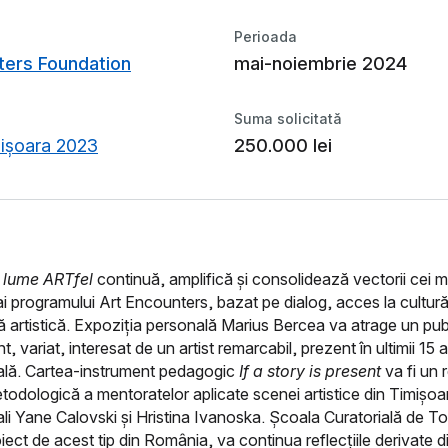
Perioada
ters Foundation
mai-noiembrie 2024
Suma solicitată
ișoara 2023
250.000 lei
 lume ARTfel
continuă, amplifică și consolidează vectorii cei m
ai programului Art Encounters, bazat pe dialog, acces la cultură
ă artistică. Expoziția personală Marius Bercea va atrage un pub
, variat, interesat de un artist remarcabil, prezent în ultimii 15
ală. Cartea-instrument pedagogic
If a story is present
va fi un 
todologică a mentoratelor aplicate scenei artistice din Timișoara
ali Yane Calovski și Hristina Ivanoska. Școala Curatorială de 
oiect de acest tip din România, va continua reflecțiile derivate d