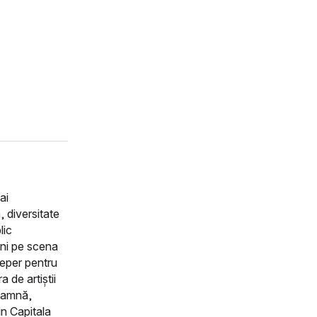
ai
, diversitate
lic
 ani pe scena
reper pentru
 de artiștii
Toamnă,
in Capitala