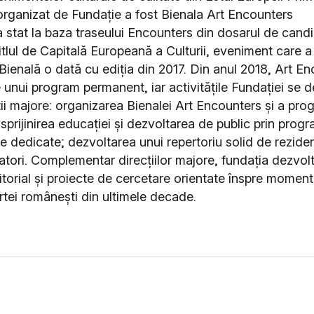
rganizat de Fundație a fost Bienala Art Encounters
a stat la baza traseului Encounters din dosarul de candi
titlul de Capitală Europeană a Culturii, eveniment care 
Bienală o dată cu ediția din 2017. Din anul 2018, Art E
 unui program permanent, iar activitățile Fundației se 
cții majore: organizarea Bienalei Art Encounters și a pro
sprijinirea educației și dezvoltarea de public prin prog
e dedicate; dezvoltarea unui repertoriu solid de rezide
uratori. Complementar direcțiilor majore, fundația dezvol
torial și proiecte de cercetare orientate înspre moment
artei românești din ultimele decade.