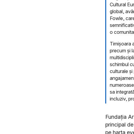
Cultural Eu
global, avâ
Fowle, care
semnificati
o comunita
Timișoara a
precum și la
multidiscipl
schimbul cu
culturale ș
angajamentul
numeroase e
sa integrat
incluziv, p
Fundația Ar
principal d
pe harta eve