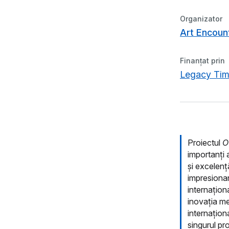
Organizator
Art Encoun
Finanțat prin
Legacy Tim
Proiectul
O
importanți 
și excelenț
impresionant
internațion
inovația me
internațion
singurul pr