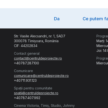
Option
Da
Ce putem fa
Str. Vasile Alecsandri, nr. 1, SAD7
Progra
300078 Timișoara, România
Marți: 
CIF: 44202834
Miercur
Joi: 14
Contact general
contact@centruldeproiecte.ro
Progra
+40787.287.100
Miercur
Comunicare
comunicare@centruldeproiecte.ro
+40711.931.123
Spații pentru comunitate
spatii@centruldeproiecte.ro
+40787.407.992
Cinema Victoria, Timiș, Studio, Johnny