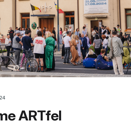
024
me ARTfel