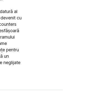
datură al
a devenit cu
ncounters
desfășoară
gramului
rame
nțe pentru
tă un
e neglijate