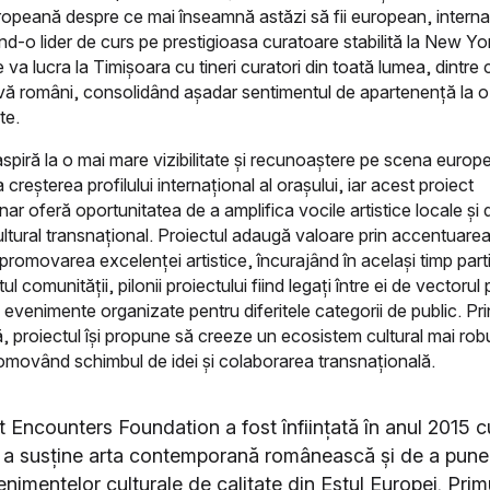
ropeană despre ce mai înseamnă astăzi să fii european, internaț
nd-o lider de curs pe prestigioasa curatoare stabilită la New Yo
 va lucra la Timișoara cu tineri curatori din toată lumea, dintre 
vă români, consolidând așadar sentimentul de apartenență la o 
te.
spiră la o mai mare vizibilitate și recunoaștere pe scena europ
 creșterea profilului internațional al orașului, iar acest proiect
inar oferă oportunitatea de a amplifica vocile artistice locale și d
ltural transnațional. Proiectul adaugă valoare prin accentuarea 
i promovarea excelenței artistice, încurajând în același timp part
 comunității, pilonii proiectului fiind legați între ei de vectorul p
venimente organizate pentru diferitele categorii de public. Pr
ă, proiectul își propune să creeze un ecosistem cultural mai robu
romovând schimbul de idei și colaborarea transnațională.
t Encounters Foundation a fost înființată în anul 2015 
e a susține arta contemporană românească și de a pune
nimentelor culturale de calitate din Estul Europei. Prim