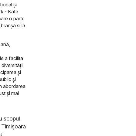
ional și
rk - Kate
care o parte
branșă și la
eană,
e a facilita
diversității
iciparea și
ublic și
in abordarea
st și mai
cu scopul
 Timișoara
ul