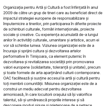
Organizația pentru Artă și Cultură a fost înființată în anul
2009 de către un grup de tineri care au beneficiat direct de
impactul strategiei europene de responsabilizare și
împuternicire a tinerilor, prin participarea în diferite proiecte
de schimburi culturale, formări internaționale, proiecte
sociale și creative. Cu experiența acumulată de-a lungul
anilor în activități culturale, umanitare și artistice, acum ei
vor să schimbe lumea. Viziunea organizației este de a
încuraja şi sprijini cultura și dezvoltarea artelor
performative în Timișoara, ca element puternic în
dezvoltarea şi revitalizarea societăţii prin promovarea
valori europene (solidaritate, toleranță și unitate), precum
şi toate formele de arta aparținând culturii contemporane.
OAC facilitează și susține accesul la artă şi cultură pentru
toţi membrii comunităţii. Misiunea organizației este de a
construi un mediu adecvat pentru dezvoltarea
armonioasă, în care locuitorii orașului să își valorifice
talentul, să-și urmărească propriile interese și să
descopere moduri sigure şi prietenoase de a petrece