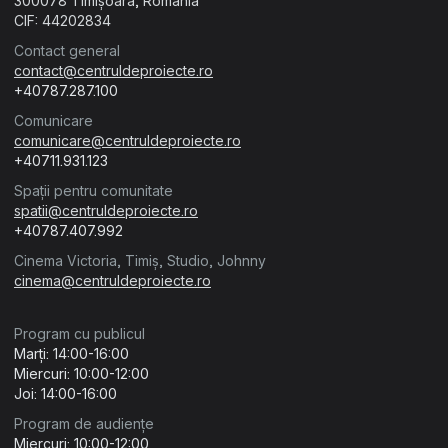
300078 Timișoara, România
CIF: 44202834
Contact general
contact@centruldeproiecte.ro
+40787.287.100
Comunicare
comunicare@centruldeproiecte.ro
+40711.931.123
Spații pentru comunitate
spatii@centruldeproiecte.ro
+40787.407.992
Cinema Victoria, Timiș, Studio, Johnny
cinema@centruldeproiecte.ro
Program cu publicul
Marți: 14:00-16:00
Miercuri: 10:00-12:00
Joi: 14:00-16:00
Program de audiențe
Miercuri: 10:00-12:00