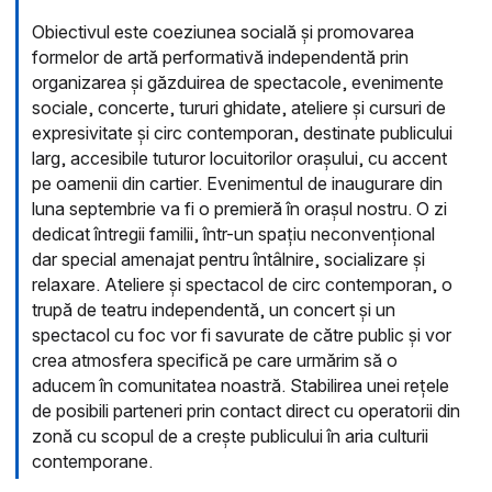
Obiectivul este coeziunea socială și promovarea
formelor de artă performativă independentă prin
organizarea și găzduirea de spectacole, evenimente
sociale, concerte, tururi ghidate, ateliere și cursuri de
expresivitate și circ contemporan, destinate publicului
larg, accesibile tuturor locuitorilor orașului, cu accent
pe oamenii din cartier. Evenimentul de inaugurare din
luna septembrie va fi o premieră în orașul nostru. O zi
dedicat întregii familii, într-un spațiu neconvențional
dar special amenajat pentru întâlnire, socializare și
relaxare. Ateliere și spectacol de circ contemporan, o
trupă de teatru independentă, un concert și un
spectacol cu foc vor fi savurate de către public și vor
crea atmosfera specifică pe care urmărim să o
aducem în comunitatea noastră. Stabilirea unei rețele
de posibili parteneri prin contact direct cu operatorii din
zonă cu scopul de a crește publicului în aria culturii
contemporane.