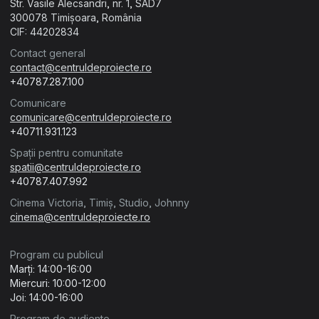
Str. Vasile Alecsandri, nr. 1, SAD7
300078 Timișoara, România
CIF: 44202834
Contact general
contact@centruldeproiecte.ro
+40787.287.100
Comunicare
comunicare@centruldeproiecte.ro
+40711.931.123
Spații pentru comunitate
spatii@centruldeproiecte.ro
+40787.407.992
Cinema Victoria, Timiș, Studio, Johnny
cinema@centruldeproiecte.ro
Program cu publicul
Marți: 14:00-16:00
Miercuri: 10:00-12:00
Joi: 14:00-16:00
Program de audiențe