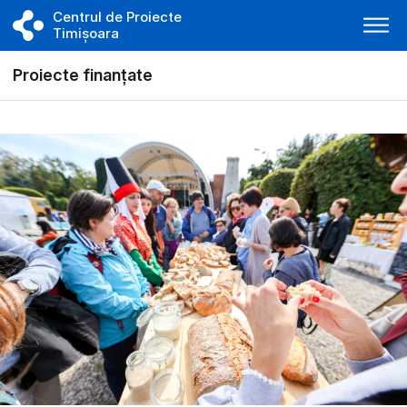
Centrul de Proiecte
Timișoara
Proiecte finanțate