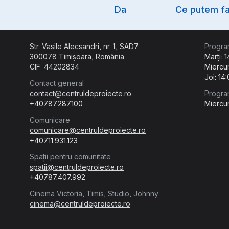
Option
Da
Ce putem fa
Str. Vasile Alecsandri, nr. 1, SAD7
Progra
300078 Timișoara, România
Marți: 
CIF: 44202834
Miercur
Joi: 14
Contact general
contact@centruldeproiecte.ro
Progra
+40787.287.100
Miercur
Comunicare
comunicare@centruldeproiecte.ro
+40711.931.123
Spații pentru comunitate
spatii@centruldeproiecte.ro
+40787.407.992
Cinema Victoria, Timiș, Studio, Johnny
cinema@centruldeproiecte.ro