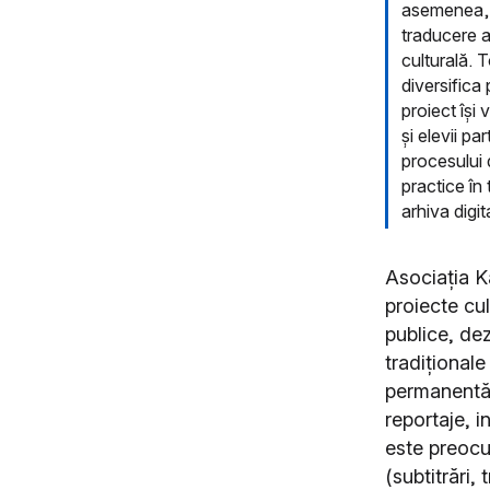
asemenea, î
traducere a
culturală. T
diversifica 
proiect își
și elevii pa
procesului 
practice în
arhiva digit
Asociația Ka
proiecte cu
publice, de
tradiționale 
permanentă 
reportaje, i
este preocu
(subtitrări,