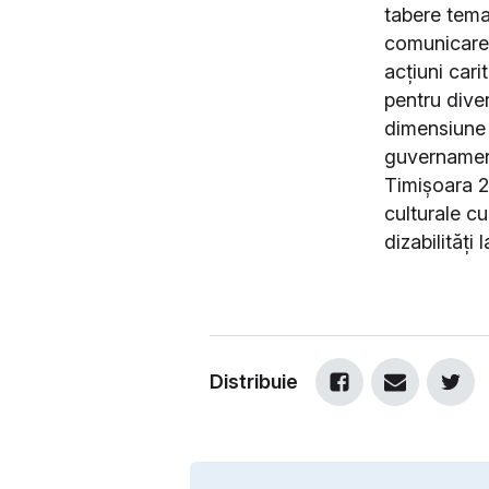
tabere temat
comunicare,
acțiuni cari
pentru dive
dimensiune 
guvernamenta
Timișoara 2
culturale c
dizabilități 
Distribuie