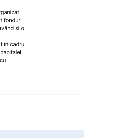
rganizat
at fonduri
având și o
t în cadrul
capitalei
 cu