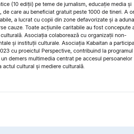
ice (10 ediții) pe teme de jurnalism, educație media și
 de care au beneficiat gratuit peste 1000 de tineri. A o
tabile, a lucrat cu copii din zone defavorizate și a adun
rse cauze. Toate acțiunile caritabile au fost concepute 
culturală. Asociația colaborează cu organizații non-
le și instituții culturale. Asociația Kabaitan a participa
023 cu proeictul Perspective, contribuind la programul 
u un demers multimedia centrat pe accesul persoanelor
la actul cultural și mediere culturală.