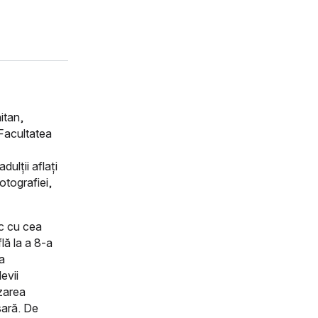
itan,
 Facultatea
ulții aflați
otografiei,
ic cu cea
flă la a 8-a
ta
evii
izarea
sară. De