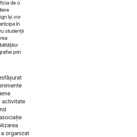
ficia de o
diere
ign își vor
articipa în
ru studenții
irea
lităților
rafiei prin
desfășurat
venimente
 teme
O activitate
ând
 asociație
ilizarea
n a organizat