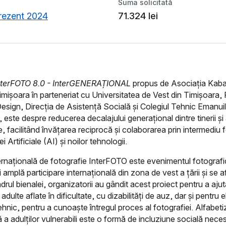
Suma solicitată
prezent 2024
71.324 lei
nterFOTO 8.0 - InterGENERAȚIONAL
propus de Asociația Kaba
Timișoara în parteneriat cu Universitatea de Vest din Timișoara,
Design, Direcția de Asistență Socială și Colegiul Tehnic Emanuil
este despre reducerea decalajului generațional dintre tinerii și ad
te, facilitând învățarea reciprocă și colaborarea prin intermediu f
ei Artificiale (AI) și noilor tehnologii.
ernațională de fotografie InterFOTO este evenimentul fotograf
 amplă participare internațională din zona de vest a țării și se a
adrul bienalei, organizatorii au gândit acest proiect pentru a aju
dulte aflate în dificultate, cu dizabilități de auz, dar și pentru el
tehnic, pentru a cunoaște întregul proces al fotografiei. Alfabet
 a adulților vulnerabili este o formă de incluziune socială nece