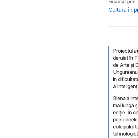
Finanțat prin
Cultura în 
Proiectul
I
derulat în 
de Arte și 
Ungureanu, 
în dificulta
a Inteligenț
Bienala int
mai lungă și
ediție. În c
persoanele a
colegiului 
tehnologică