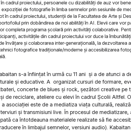
n cadrul proiectului, persoanele cu dizabilități de auz vor bene
 expoziției de fotografie în limba semnelor prin sesiunile de me
ot în cadrul proiectului, studenții de la Facultatea de Arte și Des
portofoliul prin dobândirea de noi abilități în AI. Elevii care vor p
 vor completa programa școlară prin activități colaborative. Pent
rticipanți, activitățile din cadrul proiectului vor duce la îmbunătăț
de învățare și colaborarea inter-generațională, la dezvoltarea abi
 tehnici fotografice tradiționale/moderne și accesibilizarea fotog
ală.
baitan s-a înființat în urmă cu 11 ani și a de atunci a 
lturale și educative. A organizat cursuri de formare, e
zbateri, concerte de blues și rock, șezători creative pe
și de reciclare, ateliere cu elevi în cadrul Școlii Altfel. 
a asociației este de a mediatiza viața culturală, realiz
nterviuri și transmisiuni live. În procesul de mediatizare,
pată ca întotdeauna materialele realizate să fie accesib
 traducere în limbajul semnelor, versiuni audio). Kabaita