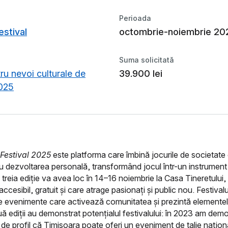
Perioada
stival
octombrie-noiembrie 20
Suma solicitată
ru nevoi culturale de
39.900 lei
2025
Festival 2025
este platforma care îmbină jocurile de societate 
cu dezvoltarea personală, transformând jocul într-un instrument a
 treia ediție va avea loc în 14–16 noiembrie la Casa Tineretului, 
cesibil, gratuit și care atrage pasionați și public nou. Festivalul
e evenimente care activează comunitatea și prezintă elementel
ă ediții au demonstrat potențialul festivalului: în 2023 am dem
 de profil că Timișoara poate oferi un eveniment de talie națion