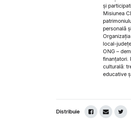
și participa
Misiunea C
patrimoniulu
personală și
Organizația 
local-județ
ONG – demon
finanțatori
culturală: t
educative și
Distribuie