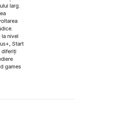
lui larg.
rea
voltarea
udice.
la nivel
us+, Start
iferiți
ediere
oard games