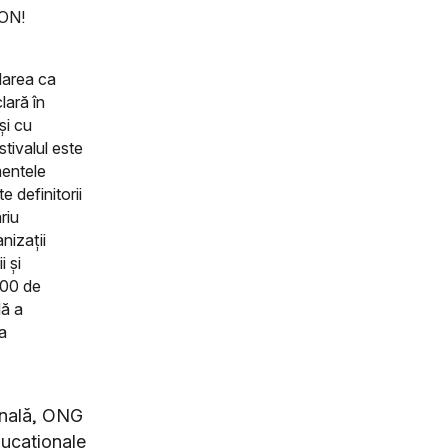
 ON!
darea ca
lară în
și cu
stivalul este
mentele
e definitorii
riu
nizații
i și
200 de
lă a
a
onală, ONG
educaționale