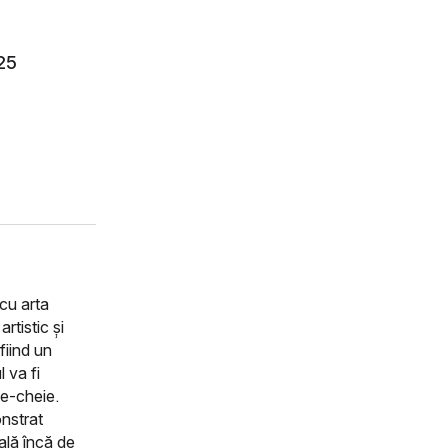
25
cu arta
rtistic și
fiind un
 va fi
e-cheie.
onstrat
ală încă de