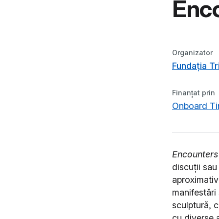
Enco
Organizator
Fundația Tr
Finanțat prin
Onboard Ti
Encounters 
discuții sa
aproximativ
manifestări 
sculptură, c
cu diverse 