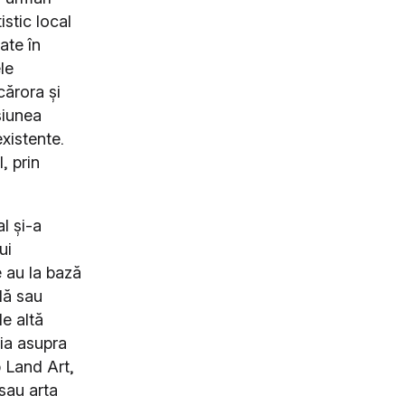
istic local
tate în
le
 cărora și
siunea
existente.
, prin
l și-a
ui
e au la bază
lă sau
e altă
ția asupra
ip Land Art,
sau arta