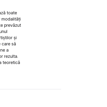
ază toate
 modalități
te prevăzut
unul
iștilor și
ve care să
ine a
or rezulta.
a teoretică