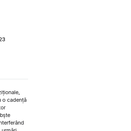
023
iționale,
u o cadență
tor
obște
interferând
a urmări