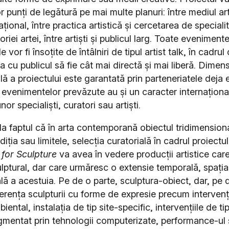
 punți de legătură pe mai multe planuri: între mediul art
național, între practica artistică și cercetarea de speciali
riei artei, între artiști și publicul larg. Toate evenimente
 vor fi însoțite de întâlniri de tipul artist talk, în cadrul
a cu publicul să fie cât mai directă și mai liberă. Dimen
lă a proiectului este garantată prin parteneriatele deja 
 evenimentelor prevăzute au și un caracter internațional
nor specialiști, curatori sau artiști.
la faptul că în arta contemporană obiectul tridimensiona
iția sau limitele, selecția curatorială în cadrul proiectul
for Sculpture
va avea în vedere producții artistice car
ulptural, dar care urmăresc o extensie temporală, spația
ă a acestuia. Pe de o parte, sculptura-obiect, dar, pe d
rferența sculpturii cu forme de expresie precum interven
biental, instalația de tip site-specific, intervențiile de t
gmentat prin tehnologii computerizate, performance-ul 