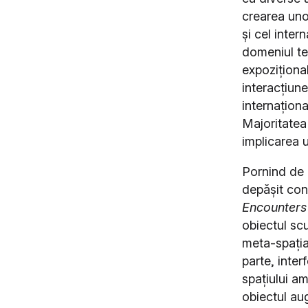
crearea unor
și cel inter
domeniul teo
expoziționale
interacțiune
internaționa
Majoritatea
implicarea u
Pornind de 
depășit cond
Encounters 
obiectul sc
meta-spațial
parte, inte
spațiului am
obiectul au