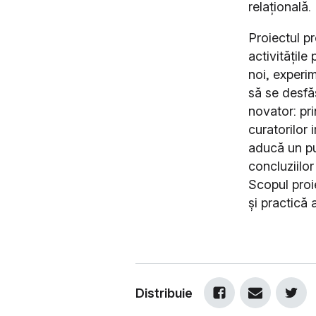
relațională.
Proiectul p
activitățil
noi, experi
să se desfăș
novator: prin
curatorilor i
aducă un pu
concluziilor
Scopul proi
și practică
Distribuie