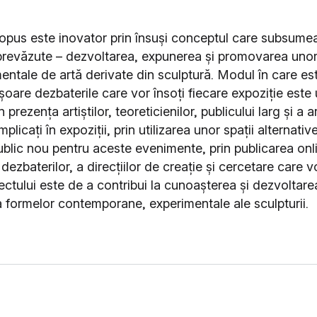
ropus este inovator prin însuși conceptul care subsume
e prevăzute – dezvoltarea, expunerea și promovarea unor
mentale de artă derivate din sculptură. Modul în care es
oare dezbaterile care vor însoți fiecare expoziție este 
 prezența artiștilor, teoreticienilor, publicului larg și a art
mplicați în expoziții, prin utilizarea unor spații alternati
blic nou pentru aceste evenimente, prin publicarea onl
 dezbaterilor, a direcțiilor de creație și cercetare care v
ectului este de a contribui la cunoașterea și dezvoltare
 a formelor contemporane, experimentale ale sculpturii.