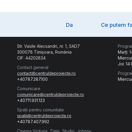
Option
Da
Ce putem fa
Str. Vasile Alecsandri, nr. 1, SAD7
Progra
300078 Timișoara, România
Marți: 
CIF: 44202834
Miercur
Joi: 14
Contact general
contact@centruldeproiecte.ro
Progra
+40787.287.100
Miercur
Comunicare
comunicare@centruldeproiecte.ro
+40711.931.123
Spații pentru comunitate
spatii@centruldeproiecte.ro
+40787.407.992
Cinema Victoria, Timiș, Studio, Johnny