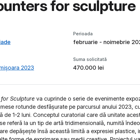
unters for sculpture
Perioada
iade
februarie - noimebrie 2
Suma solicitată
mișoara 2023
470.000 lei
for Sculpture
va cuprinde o serie de evenimente expoz
u mese rotunde desfășurate pe parcursul anului 2023, c
ă de 1-2 luni. Conceptul curatorial care dă unitate aces
se referă la un tip de artă tridimensională, numită înde
are depășește însă această limită a expresiei plastice, 
alte forme de exprimare sau medii creative.
Proiectul v