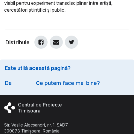
viabil pentru experiment transdisciplinar între artiști,
cercetători științifici și public.
Distribuie
Este utilă această pagină?
Option
Da
Ce putem face mai bine?
Centrul de Proiecte
Timișoara
Str. Vasile Alecsandri, nr. 1, SAD7
300078 Timișoara, România