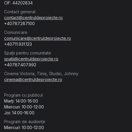
CIF: 44202834
Contact general
contact@centruldeproiecte.ro
+40787.287.100
Comunicare
comunicare@centruldeproiecte.ro
+40711.931.123
Spații pentru comunitate
spatii@centruldeproiecte.ro
+40787.407.992
Cinema Victoria, Timiș, Studio, Johnny
cinema@centruldeproiecte.ro
Program cu publicul
Marți: 14:00-16:00
Miercuri: 10:00-12:00
Joi: 14:00-16:00
Program de audiențe
Miercuri: 10:00-12:00