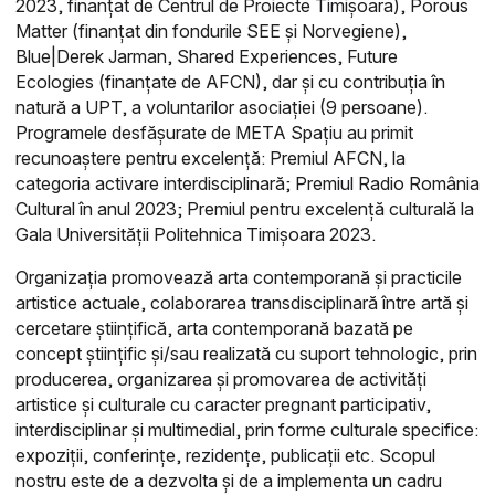
2023, finanțat de Centrul de Proiecte Timișoara), Porous
Matter (finanțat din fondurile SEE și Norvegiene),
Blue|Derek Jarman, Shared Experiences, Future
Ecologies (finanțate de AFCN), dar și cu contribuția în
natură a UPT, a voluntarilor asociației (9 persoane).
Programele desfășurate de META Spațiu au primit
recunoaștere pentru excelență: Premiul AFCN, la
categoria activare interdisciplinară; Premiul Radio România
Cultural în anul 2023; Premiul pentru excelență culturală la
Gala Universității Politehnica Timișoara 2023.
Organizația promovează arta contemporană și practicile
artistice actuale, colaborarea transdisciplinară între artă și
cercetare științifică, arta contemporană bazată pe
concept științific și/sau realizată cu suport tehnologic, prin
producerea, organizarea și promovarea de activități
artistice și culturale cu caracter pregnant participativ,
interdisciplinar și multimedial, prin forme culturale specifice:
expoziții, conferințe, rezidențe, publicații etc. Scopul
nostru este de a dezvolta și de a implementa un cadru