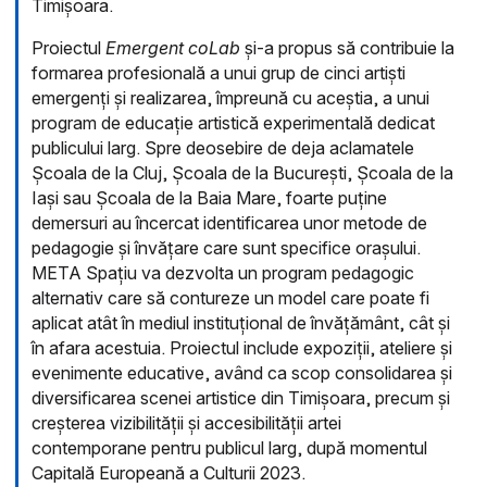
Timișoara.
Proiectul
Emergent coLab
și-a propus să contribuie la
formarea profesională a unui grup de cinci artiști
emergenți și realizarea, împreună cu aceștia, a unui
program de educație artistică experimentală dedicat
publicului larg. Spre deosebire de deja aclamatele
Școala de la Cluj, Școala de la București, Școala de la
Iași sau Școala de la Baia Mare, foarte puține
demersuri au încercat identificarea unor metode de
pedagogie și învățare care sunt specifice orașului.
META Spațiu va dezvolta un program pedagogic
alternativ care să contureze un model care poate fi
aplicat atât în mediul instituțional de învățământ, cât și
în afara acestuia. Proiectul include expoziții, ateliere și
evenimente educative, având ca scop consolidarea și
diversificarea scenei artistice din Timișoara, precum și
creșterea vizibilității și accesibilității artei
contemporane pentru publicul larg, după momentul
Capitală Europeană a Culturii 2023.