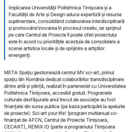
Implicarea Universității Politehnica Timișoara și a
Facultății de Arte și Design aduce expertiză și resurse
suplimentare, consolidând colaborarea interdisciplinară
și promovând inovarea în procesul creativ, iar sprijinul
pe care Centrul de Proiecte îl poate oferi proiectului
este în acord cu prioritățile acestuia de consolidare a
scenei artistice locale și de sprijinire a artiștilor
emergenți.
META Spațiu gestionează centrul MV sci-art, primul
spațiu din România dedicat colaborărilor transdisciplinare
dintre artă și știință, realizat în parteneriat cu Universitatea
Politehnica Timișoara, accesibil gratuit. Programele
culturale desfășurate anul trecut de asociație au fost
finanțate din surse publice (pe baza participării la apelurile
de proiecte): Sci-art your life! (program multianual co-
finanțat de AFCN, Centrul de Proiecte Timișoara,
CECART), REMIX ID (parte a programului Timișoara