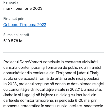
Perioada
mai - noiembrie 2023
Finanțat prin
Onboard Timișoara 2023
Suma solicitată
510.578 lei
Proiectul
DansNomad c
ontribuie la creșterea vizibilității
dansului contemporan și formarea de public nou în rândul
comunităților din cartierele din Timișoara și județul Timiș
acolo unde această formă de artă nu este încă populară.
În 2023, proiectul propune să continue dezvoltarea relației
cu comunitățile din localitățile vizate în 2022: Dumbrăvița,
Jimbolia și Lugoj și să inițieze un dialog cu locuitorii din
cartierele dormitor timișorene, în perioada 8-26 mai prin
momente coregrafice în spațiul public, ateliere, spectacole