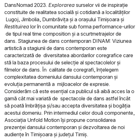
DansNomad 2023.
Explorarea
surselor vii de inspirație
constituite de realitatea socială și cotidiană a localităților
Lugoj, Jimbolia, Dumbrăvița și a orașului Timișoara și
Restituirea
lor în comunitate sub forma performance-urilor
de tipul real time composition și a scurtmetrajelor de
dans.
Stagiunea de dans contemporan DINAM: Viziunea
artistică a stagiunii de dans contemporan este
caracterizată de
diversitatea abordarilor coregrafice care
stă la baza procesului de selecție al spectacolelor și
filmelor de dans. În
calitate de coregrafi, înțelegem
complexitatea domeniului dansului contemporan și
evoluția permanentă a
mijloacelor de expresie.
Considerăm că este esențial ca publicul să aibă acces la o
gamă cât mai variată de
spectacole de dans astfel încât
să poată îmbrățișa și/sau accepta diversitatea și bogăția
acestui domeniu.
Prin intermediul celor două componente,
Asociația Unfold Motion își propune consolidarea
prezenței dansului contemporan și dezvoltarea de noi
audiențe în Timișoara și județul Timiș.