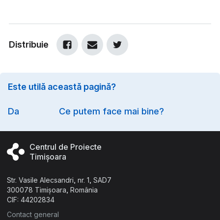
Distribuie
Este utilă această pagină?
Option
Da
Ce putem face mai bine?
Centrul de Proiecte
Timișoara
Str. Vasile Alecsandri, nr. 1, SAD7
300078 Timișoara, România
CIF: 44202834
Contact general