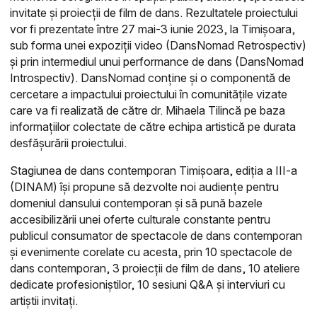
invitate și proiecții de film de dans. Rezultatele proiectului
vor fi prezentate între 27 mai-3 iunie 2023, la Timișoara,
sub forma unei expoziții video (DansNomad Retrospectiv)
și prin intermediul unui performance de dans (DansNomad
Introspectiv). DansNomad conține și o componentă de
cercetare a impactului proiectului în comunitățile vizate
care va fi realizată de către dr. Mihaela Tilincă pe baza
informațiilor colectate de către echipa artistică pe durata
desfășurării proiectului.
Stagiunea de dans contemporan Timișoara, ediția a III-a
(DINAM) își propune să dezvolte noi audiențe pentru
domeniul dansului contemporan și să pună bazele
accesibilizării unei oferte culturale constante pentru
publicul consumator de spectacole de dans contemporan
și evenimente corelate cu acesta, prin 10 spectacole de
dans contemporan, 3 proiecții de film de dans, 10 ateliere
dedicate profesioniștilor, 10 sesiuni
Q&A și interviuri cu
artiștii invitați.