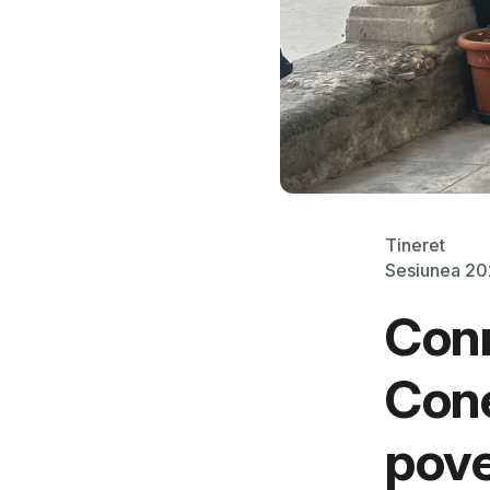
Tineret
Sesiunea 2
Conn
Cone
pove