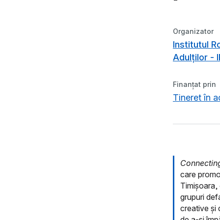
Organizator
Institutul 
Adulților - 
Finanțat prin
Tineret în 
Connecting
care promov
Timișoara, c
grupuri def
creative și
de a-și împă