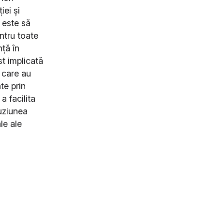
iei și
A este să
ntru toate
nță în
st implicată
e care au
te prin
a facilita
uziunea
le ale