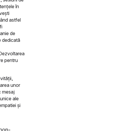
tențele în
vești
vând astfel
fi
panie de
e dedicată
 Dezvoltarea
re pentru
ității,
rmarea unor
ic mesaj
 unice ale
empatiei și
 non-