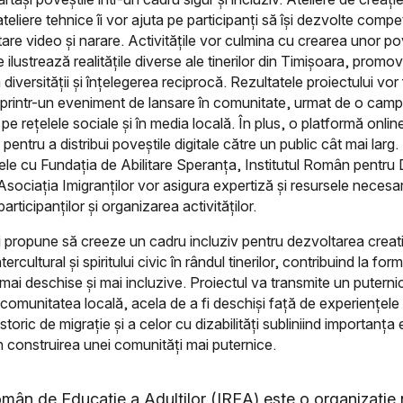
teliere tehnice îi vor ajuta pe participanți să își dezvolte compe
itare video și narare. Activitățile vor culmina cu crearea unor po
e ilustrează realitățile diverse ale tinerilor din Timișoara, promo
iversității și înțelegerea reciprocă. Rezultatele proiectului vor 
printr-un eveniment de lansare în comunitate, urmat de o cam
e rețelele sociale și în media locală. În plus, o platformă onlin
 pentru a distribui poveștile digitale către un public cât mai larg.
ele cu Fundația de Abilitare Speranța, Institutul Român pentru
i Asociația Imigranților vor asigura expertiză și resursele necesa
articipanților și organizarea activităților.
și propune să creeze un cadru incluziv pentru dezvoltarea creativ
ntercultural și spiritului civic în rândul tinerilor, contribuind la fo
mai deschise și mai incluzive. Proiectul va transmite un putern
in comunitatea locală, acela de a fi deschiși față de experiențele
 istoric de migrație și a celor cu dizabilități subliniind importanța 
 în construirea unei comunități mai puternice.
Român de Educație a Adulților (IREA) este o organizație