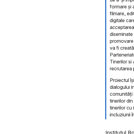
formare și a
filmare, ed
digitale car
acceptarea d
diseminate 
promovare p
va fi creată
Parteneriat
Tinerilor s
recrutarea p
Proiectul î
dialogului i
comunități 
tinerilor d
tinerilor cu
incluziunii
Institutul 