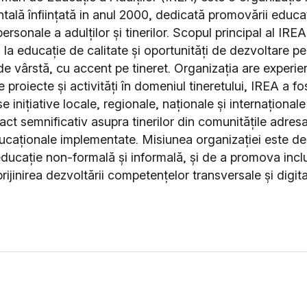
ală înființată in anul 2000, dedicată promovării educaț
personale a adulților și tinerilor. Scopul principal al IRE
la educație de calitate și oportunități de dezvoltare pe
de vârstă, cu accent pe tineret. Organizația are experie
 proiecte și activități în domeniul tineretului, IREA a fo
 inițiative locale, regionale, naționale și internațional
ct semnificativ asupra tinerilor din comunitățile adresa
ducaționale implementate. Misiunea organizației este de 
educație non-formală și informală, și de a promova incl
prijinirea dezvoltării competențelor transversale și digita