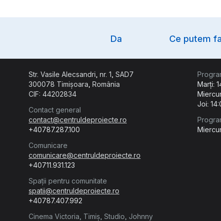
Option
Da
Ce putem fa
Str. Vasile Alecsandri, nr. 1, SAD7
Progra
300078 Timișoara, România
Marți: 
CIF: 44202834
Miercur
Joi: 14
Contact general
contact@centruldeproiecte.ro
Progra
+40787.287.100
Miercur
Comunicare
comunicare@centruldeproiecte.ro
+40711.931.123
Spații pentru comunitate
spatii@centruldeproiecte.ro
+40787.407.992
Cinema Victoria, Timiș, Studio, Johnny