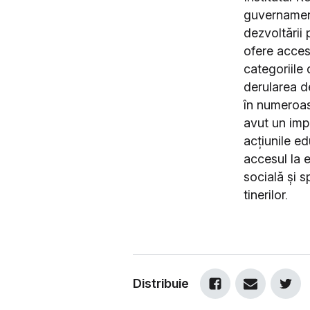
guvernament
dezvoltării 
ofere acces 
categoriile 
derularea de
în numeroase
avut un impa
acțiunile e
accesul la 
socială și s
tinerilor.
Distribuie