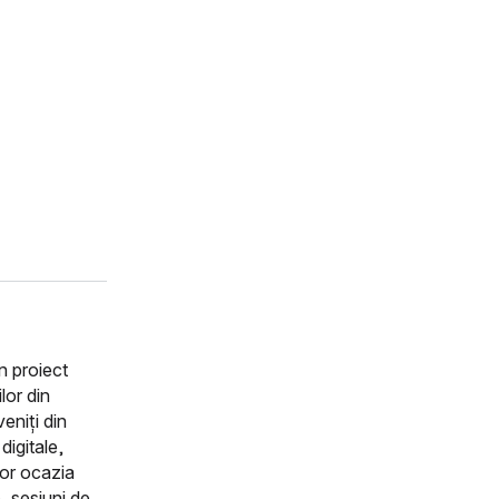
n proiect
lor din
veniți din
digitale,
ilor ocazia
e, sesiuni de