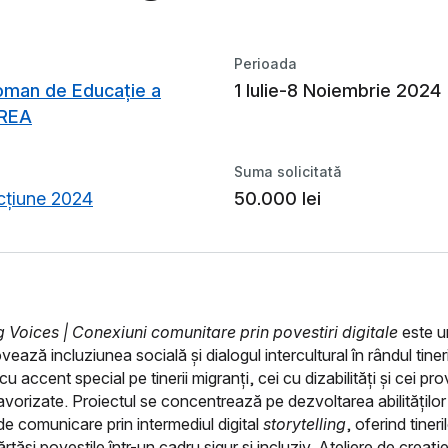
Perioada
Roman de Educație a
1 Iulie-8 Noiembrie 2024
IREA
Suma solicitată
acțiune 2024
50.000 lei
 Voices | Conexiuni comunitare prin povestiri digitale
este u
ează incluziunea socială și dialogul intercultural în rândul tineri
u accent special pe tinerii migranți, cei cu dizabilități și cei pro
avorizate. Proiectul se concentrează pe dezvoltarea abilităților 
 de comunicare prin intermediul digital
storytelling
, oferind tiner
rtăși poveștile într-un cadru sigur și incluziv. Ateliere de creați