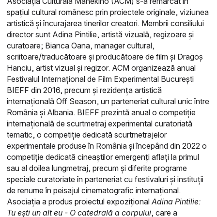
Asociația Culturală Manekino (ACM) s-a remarcat în
spaţiul cultural românesc prin proiectele originale, viziunea
artistică şi încurajarea tinerilor creatori. Membrii consiliului
director sunt Adina Pintilie, artistă vizuală, regizoare și
curatoare; Bianca Oana, manager cultural,
scriitoare/traducătoare și producătoare de film și Dragoș
Hanciu, artist vizual și regizor. ACM organizează anual
Festivalul Internaţional de Film Experimental Bucureşti
BIEFF din 2016, precum și rezidența artistică
internațională Off Season, un parteneriat cultural unic între
România și Albania. BIEFF prezintă anual o competiție
internațională de scurtmetraj experimental curatoriată
tematic, o competiție dedicată scurtmetrajelor
experimentale produse în România și începând din 2022 o
competiție dedicată cineaștilor emergenți aflați la primul
sau al doilea lungmetraj, precum și diferite programe
speciale curatoriate în parteneriat cu festivaluri și instituții
de renume în peisajul cinematografic internațional.
Asociația a produs proiectul expozițional
Adina Pintilie:
Tu ești un alt eu - O catedrală a
corpului
, care a