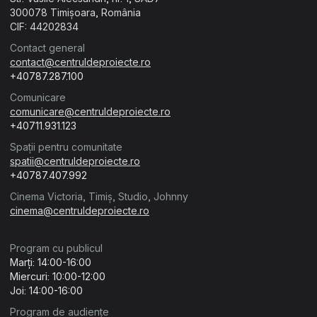
300078 Timișoara, România
CIF: 44202834
Contact general
contact@centruldeproiecte.ro
+40787.287.100
Comunicare
comunicare@centruldeproiecte.ro
+40711.931.123
Spații pentru comunitate
spatii@centruldeproiecte.ro
+40787.407.992
Cinema Victoria, Timiș, Studio, Johnny
cinema@centruldeproiecte.ro
Program cu publicul
Marți: 14:00-16:00
Miercuri: 10:00-12:00
Joi: 14:00-16:00
Program de audiențe