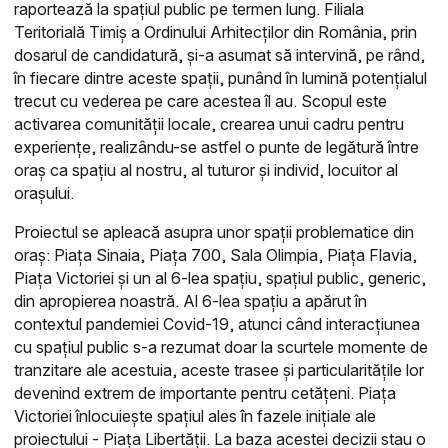
raportează la spațiul public pe termen lung. Filiala
Teritorială Timiș a Ordinului Arhitecților din România, prin
dosarul de candidatură, și-a asumat să intervină, pe rând,
în fiecare dintre aceste spații, punând în lumină potențialul
trecut cu vederea pe care acestea îl au. Scopul este
activarea comunității locale, crearea unui cadru pentru
experiențe, realizându-se astfel o punte de legătură între
oraș ca spațiu al nostru, al tuturor și individ, locuitor al
orașului.
Proiectul se apleacă asupra unor spații problematice din
oraș: Piața Sinaia, Piața 700, Sala Olimpia, Piața Flavia,
Piața Victoriei și un al 6-lea spațiu, spațiul public, generic,
din apropierea noastră. Al 6-lea spațiu a apărut în
contextul pandemiei Covid-19, atunci când interacțiunea
cu spațiul public s-a rezumat doar la scurtele momente de
tranzitare ale acestuia, aceste trasee și particularitățile lor
devenind extrem de importante pentru cetățeni. Piața
Victoriei înlocuiește spațiul ales în fazele inițiale ale
proiectului - Piața Libertății. La baza acestei decizii stau o