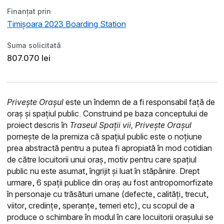
Finanțat prin
Timișoara 2023 Boarding Station
Suma solicitată
807.070 lei
Privește Orașul
este un îndemn de a fi responsabil față de
oraș și spațiul public. Construind pe baza conceptului de
proiect descris în
Traseul Spații vii, Privește Orașul
pornește de la premiza că spațiul public este o noțiune
prea abstractă pentru a putea fi apropiată în mod cotidian
de către locuitorii unui oraș, motiv pentru care spațiul
public nu este asumat, îngrijit și luat în stăpânire. Drept
urmare, 6 spații publice din oraș au fost antropomorfizate
în personaje cu trăsături umane (defecte, calități, trecut,
viitor, credințe, speranțe, temeri etc), cu scopul de a
produce o schimbare în modul în care locuitorii orașului se