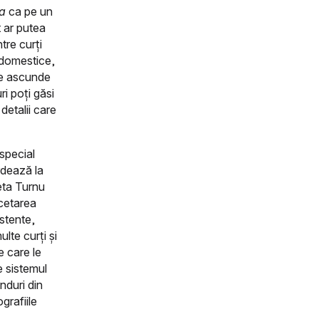
a
ca pe un
 ar putea
tre curți
 domestice,
re ascunde
ri poți găsi
 detalii care
special
rdează la
eta Turnu
rcetarea
istente,
lte curți și
e care le
e sistemul
nduri din
grafiile