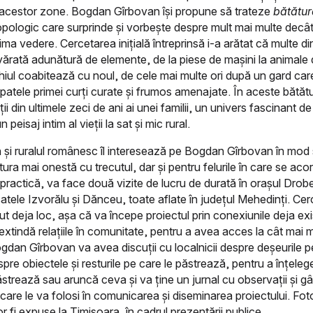
r acestor zone. Bogdan Gîrbovan își propune să trateze
bătătur
opologic care surprinde și vorbește despre mult mai multe decât
ima vedere. Cercetarea inițială întreprinsă i-a arătat că multe din
ărată adunătură de elemente, de la piese de mașini la animale
hiul coabitează cu noul, de cele mai multe ori după un gard ca
spatele primei curți curate și frumos amenajate. În aceste bătătu
eții din ultimele zeci de ani ai unei familii, un univers fascinant de
peisaj intim al vieții la sat și mic rural.
 și ruralul românesc îl interesează pe Bogdan Gîrbovan în mod 
tura mai onestă cu trecutul, dar și pentru felurile în care se aco
 practică, va face două vizite de lucru de durată în orașul Drob
satele Izvorălu și Dănceu, toate aflate în județul Mehedinți. Ce
avut deja loc, așa că va începe proiectul prin conexiunile deja ex
xtindă relațiile în comunitate, pentru a avea acces la cât mai mu
ogdan Gîrbovan va avea discuții cu localnicii despre deșeurile p
pre obiectele și resturile pe care le păstrează, pentru a înțeleg
ăstrează sau aruncă ceva și va ține un jurnal cu observații și gâ
care le va folosi în comunicarea și diseminarea proiectului. Foto
r fi expuse la Timișoara, în cadrul prezentării publice.