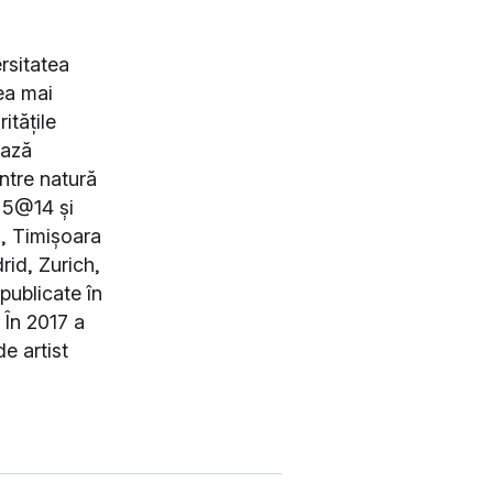
rsitatea
ea mai
itățile
ează
intre natură
, 5@14 și
i, Timișoara
rid, Zurich,
publicate în
În 2017 a
e artist