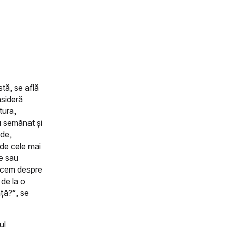
stă, se află
nsideră
tura,
u semănat și
ide,
 de cele mai
te sau
ducem despre
 de la o
nță?”, se
ul