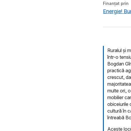
Finanțat prin
Energie! Bu
Ruralul și 
într-o tens
Bogdan Gîrb
practică ag
crescut, dar
majoritatea
multe ori, 
mobilier ca
obiceiurile
cultură în c
întreabă B
Aceste locur