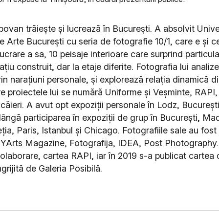
ovan trăiește și lucrează în București. A absolvit Unive
 Arte București cu seria de fotografie 10/1, care e și c
crare a sa, 10 peisaje interioare care surprind particular
ațiu construit, dar la etaje diferite. Fotografia lui analiz
rin narațiuni personale, și explorează relația dinamică d
tre proiectele lui se numără Uniforme și Veșminte, RAPI
căieri. A avut opt expoziții personale în Lodz, Bucureșt
 lângă participarea în expoziții de grup în București, Mad
ia, Paris, Istanbul și Chicago. Fotografiile sale au fost 
Arts Magazine, Fotografija, IDEA, Post Photography. 
olaborare, cartea RAPI, iar în 2019 s-a publicat cartea d
ngrijită de Galeria Posibilă.