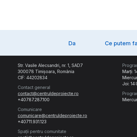
Option
Da
Ce putem fa
Str. Vasile Alecsandri, nr. 1, SAD7
Progra
300078 Timișoara, România
Marți: 
CIF: 44202834
Miercur
Joi: 14
Contact general
contact@centruldeproiecte.ro
Progra
+40787.287.100
Miercur
Comunicare
comunicare@centruldeproiecte.ro
+40711.931.123
Spații pentru comunitate