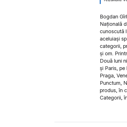
Bogdan Gîrb
Națională de
cunoscută lu
aceluiași sp
categorii, p
și om. Prin
Două luni ni
și Paris, pe
Praga, Veneț
Punctum, NY
produs, în c
Categorii, î