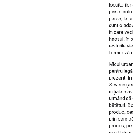
locuitorilo
peisaj antr
părea, la pr
sunt o adev
în care vec
haosul, în 
resturile vi
formează un 
Micul urban
pentru legă
prezent. În
Severin și 
inițială a 
urmând să e
bătături. B
produc, des
prin care p
proces, pe 
rezultate vo