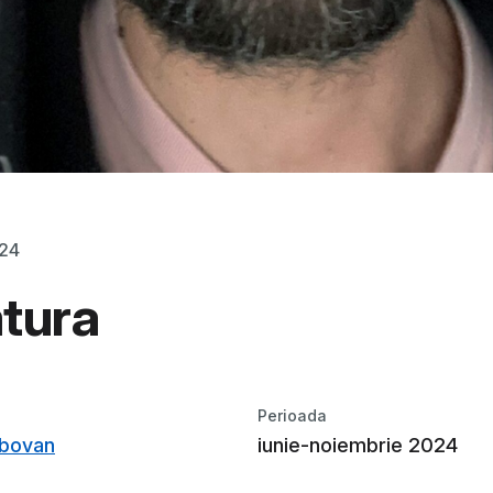
024
tura
Perioada
rbovan
iunie-noiembrie 2024