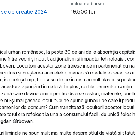
Valoarea bursei
rse de creație 2024
19.500 lei
micul urban românesc, la peste 30 de ani de la absorbția capitali
iune între vechi și nou, tradiționalism și impactul tehnologiei, co
ovan. Locuitorii acestor zone trăiesc încă în parteneriat cu na
ricultura și creșterea animalelor, mănâncă roadele a ceea ce a
, în același timp, folosesc din ce în ce mai mult plastic și pestic
 acestora ajungând în natură. În plus, curțile oamenilor conțin,
o zonă care devine cimitir pentru diverse resturi, materiale, unel
re nu-și mai găsesc locul. ”Ce ne spune gunoiul pe care îl pro
 oamenilor de consum? Cum tranzitează locuitorii acestor locuri
are totul era refolosit la una a consumului facil, de unică folosi
ogdan Gîrbovan.
i liminale ne spun mult mai multe despre stilul de viață și statut