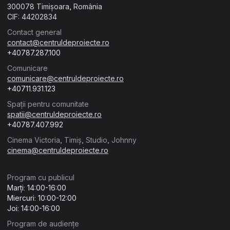
300078 Timișoara, România
CIF: 44202834
Contact general
contact@centruldeproiecte.ro
+40787.287.100
Comunicare
comunicare@centruldeproiecte.ro
+40711.931.123
Spații pentru comunitate
spatii@centruldeproiecte.ro
+40787.407.992
Cinema Victoria, Timiș, Studio, Johnny
cinema@centruldeproiecte.ro
Program cu publicul
Marți: 14:00-16:00
Miercuri: 10:00-12:00
Joi: 14:00-16:00
Program de audiențe