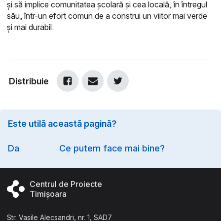
și să implice comunitatea școlară și cea locală, în întregul
său, într-un efort comun de a construi un viitor mai verde
și mai durabil.
Distribuie
Este utilă această pagină?
Option
Da
Ce putem face mai bine?
Centrul de Proiecte
Timișoara
Str. Vasile Alecsandri, nr. 1, SAD7