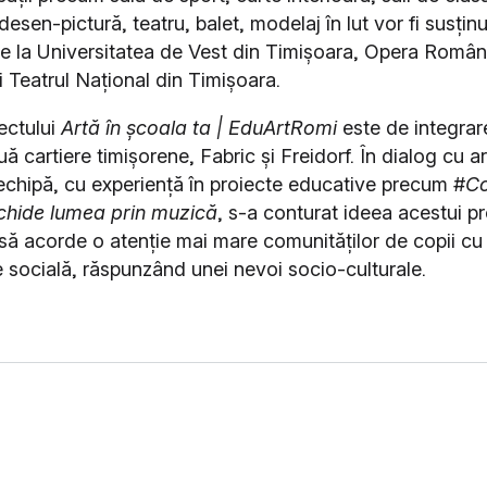
esen-pictură, teatru, balet, modelaj în lut vor fi susțin
 de la Universitatea de Vest din Timișoara, Opera Român
i Teatrul Național din Timișoara.
ectului
Artă în școala ta | EduArtRomi
este de integrare
ă cartiere timișorene, Fabric și Freidorf. În dialog cu art
n echipă, cu experiență în proiecte educative precum #
Co
chide lumea prin muzică
, s-a conturat ideea acestui pr
 să acorde o atenție mai mare comunităților de copii c
e socială, răspunzând unei nevoi socio-culturale.