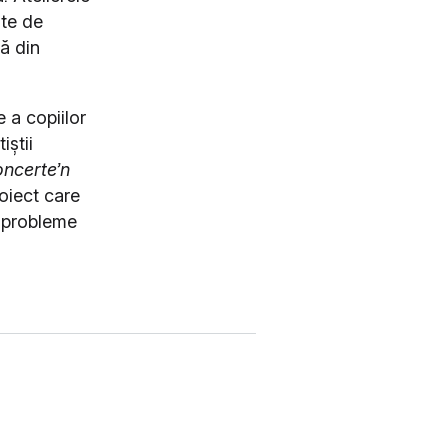
ute de
ă din
 a copiilor
iștii
ncerte’n
oiect care
u probleme