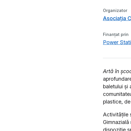
Organizator
Asociația C
Finanțat prin
Power Stati
Artă în șco
aprofundarea
baletului și 
comunitatea
plastice, de
Activitățil
Gimnazială n
dispoziție s