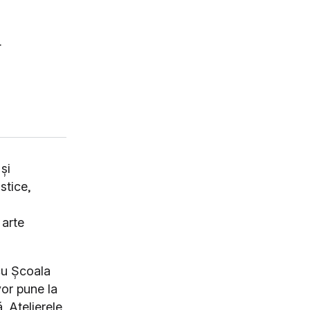
4
și
stice,
 arte
cu Școala
vor pune la
. Atelierele