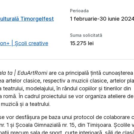
Perioada
ulturală Timorgelfest
1 februarie-30 iunie 202
Suma solicitată
on+ | Școli creative
15.275 lei
ala ta | EduArtRomi
are ca principală țintă cunoașterea 
 artelor clasice, respectiv a muzicii clasice, artelor pla
a teatrului, modelajului, în rândul copiilor și tinerilor din
 romă. În cadrul proiectului se vor organiza ateliere de
 muzică și a teatrului.
e se vor desfășura pe baza unui protocol de colaborare 
r. 1 și Școala Gimnazială nr. 15, din Timișoara. Școlile 
pații precum sala de sport, curte interioară, săli de clasă