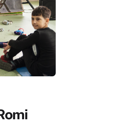
tRomi