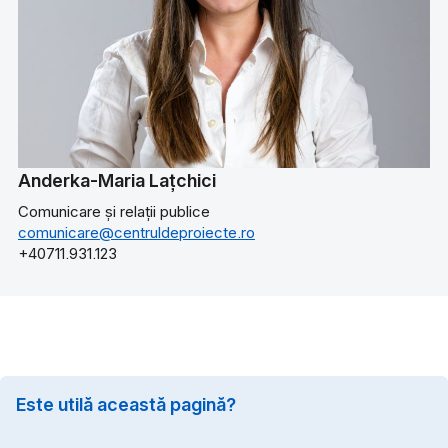
Anderka-Maria Lațchici
Comunicare și relații publice
comunicare@centruldeproiecte.ro
+40711.931.123
Este utilă această pagină?
Option