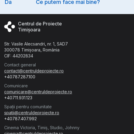
Da
Ce putem face mai bine?
Centrul de Proiecte
Timișoara
Str. Vasile Alecsandri, nr. 1, SAD7
300078 Timișoara, România
CIF: 44202834
Contact general
contact@centruldeproiecte.ro
+40787.287.100
Comunicare
comunicare@centruldeproiecte.ro
+40711.931.123
Spații pentru comunitate
spatii@centruldeproiecte.ro
+40787.407.992
Cinema Victoria, Timiș, Studio, Johnny
cinema@centruldeproiecte.ro