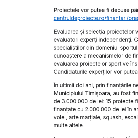
Proiectele vor putea fi depuse pâ
centruldeproiecte.ro/finantari/or
Evaluarea și selecția proiectelor 
evaluatori experți independenți. 
specialiștilor din domeniul sportu
cunoaștere a mecanismelor de fin
evaluarea proiectelor sportive în
Candidaturile experților vor putea
În ultimii doi ani, prin finanțăril
Municipiului Timișoara, au fost fi
de 3.000.000 de lei: 15 proiecte f
finanțate cu 2.000.000 de lei în a
volei, arte marțiale, squash, escal
multe altele.