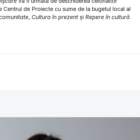
mișcare
va fi urmată de deschiderea celorlaltor
 Centrul de Proiecte cu sume de la bugetul local al
 comunitate
,
Cultura în prezent
și
Repere în cultură
.