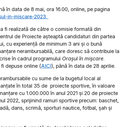
nă în data de 8 mai, ora 16.00, online, pe pagina
asul-in-miscare-2023.
va fi realizată de către o comisie formată din
Centrul de Proiecte așteaptă candidaturi din partea
lui, cu experiență de minimum 3 ani și o bună
anțare nerambursabilă, care doresc să contribuie la
scrise în cadrul programului
Orașul în mișcare
.
 fi depuse online (
AICI
), până în data de 28 aprilie.
e nerambursabile cu sume de la bugetul local al
nanțate în total 35 de proiecte sportive, în valoare
inanțare cu 1.000.000 în anul 2021 și 20 de proiecte
nul 2022, sprijinind ramuri sportive precum: baschet,
adă, dans, scrimă, sporturi nautice, fotbal, șah și