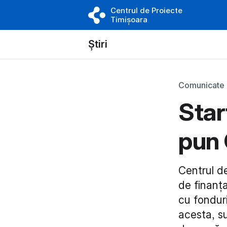
Centrul de Proiecte
Timișoara
Știri
Comunicate
Star
pun 
Centrul d
de finanța
cu fonduri
acesta, s