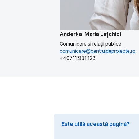
Anderka-Maria Lațchici
Comunicare și relații publice
comunicare@centruldeproiecte.ro
+40711.931.123
Este utilă această pagină?