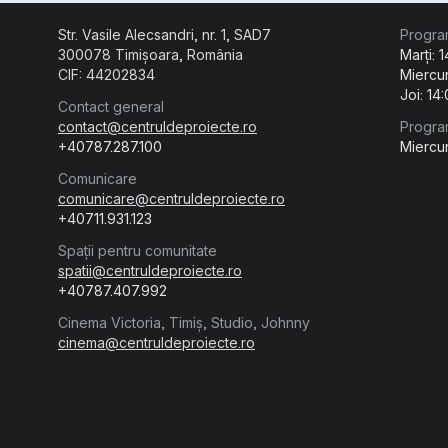
Str. Vasile Alecsandri, nr. 1, SAD7
Progra
300078 Timișoara, România
Marți: 
CIF: 44202834
Miercur
Joi: 14
Contact general
contact@centruldeproiecte.ro
Progra
+40787.287.100
Miercur
Comunicare
comunicare@centruldeproiecte.ro
+40711.931.123
Spații pentru comunitate
spatii@centruldeproiecte.ro
+40787.407.992
Cinema Victoria, Timiș, Studio, Johnny
cinema@centruldeproiecte.ro