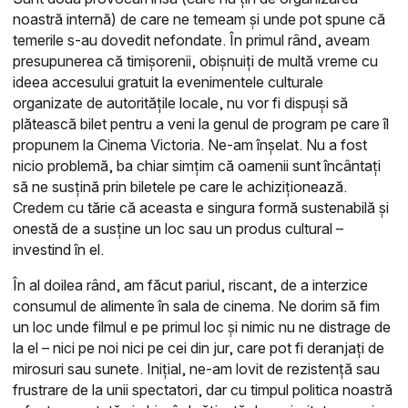
noastră internă) de care ne temeam și unde pot spune că
temerile s-au dovedit nefondate. În primul rând, aveam
presupunerea că timișorenii, obișnuiți de multă vreme cu
ideea accesului gratuit la evenimentele culturale
organizate de autoritățile locale, nu vor fi dispuși să
plătească bilet pentru a veni la genul de program pe care îl
propunem la Cinema Victoria. Ne-am înșelat. Nu a fost
nicio problemă, ba chiar simțim că oamenii sunt încântați
să ne susțină prin biletele pe care le achiziționează.
Credem cu tărie că aceasta e singura formă sustenabilă și
onestă de a susține un loc sau un produs cultural –
investind în el.
În al doilea rând, am făcut pariul, riscant, de a interzice
consumul de alimente în sala de cinema. Ne dorim să fim
un loc unde filmul e pe primul loc și nimic nu ne distrage de
la el – nici pe noi nici pe cei din jur, care pot fi deranjați de
mirosuri sau sunete. Inițial, ne-am lovit de rezistență sau
frustrare de la unii spectatori, dar cu timpul politica noastră