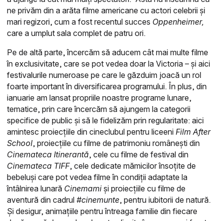
ne privăm din a arăta filme americane cu actori celebrii și
mari regizori, cum a fost recentul succes
Oppenheimer,
care a umplut sala complet de patru ori.
Pe de altă parte, încercăm să aducem cât mai multe filme
în exclusivitate, care se pot vedea doar la Victoria – și aici
festivalurile numeroase pe care le găzduim joacă un rol
foarte important în diversificarea programului. În plus, din
ianuarie am lansat propriile noastre programe lunare,
tematice, prin care încercăm să ajungem la categorii
specifice de public și să le fidelizăm prin regularitate: aici
amintesc proiecțiile din cineclubul pentru liceeni
Film After
School
, proiecțiile cu filme de patrimoniu românești din
Cinemateca Itinerantă
, cele cu filme de festival din
Cinemateca TIFF
, cele dedicate mămicilor însoțite de
bebeluși care pot vedea filme în condiții adaptate la
întâlnirea lunară
Cinemami
și proiecțiile cu filme de
aventură din cadrul
#cinemunte
, pentru iubitorii de natură.
Și desigur, animațiile pentru întreaga familie din fiecare