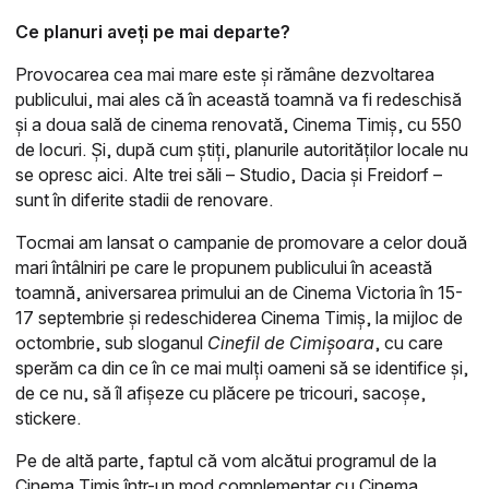
Ce planuri aveți pe mai departe?
Provocarea cea mai mare este și rămâne dezvoltarea
publicului, mai ales că în această toamnă va fi redeschisă
și a doua sală de cinema renovată, Cinema Timiș, cu 550
de locuri. Și, după cum știți, planurile autorităților locale nu
se opresc aici. Alte trei săli – Studio, Dacia și Freidorf –
sunt în diferite stadii de renovare.
Tocmai am lansat o campanie de promovare a celor două
mari întâlniri pe care le propunem publicului în această
toamnă, aniversarea primului an de Cinema Victoria în 15-
17 septembrie și redeschiderea Cinema Timiș, la mijloc de
octombrie, sub sloganul
Cinefil de Cimișoara
, cu care
sperăm ca din ce în ce mai mulți oameni să se identifice și,
de ce nu, să îl afișeze cu plăcere pe tricouri, sacoșe,
stickere.
Pe de altă parte, faptul că vom alcătui programul de la
Cinema Timiș într-un mod complementar cu Cinema