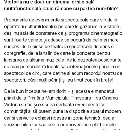
Victoria nu e doar un cinema, ci și o sală
multifuncțională. Cum rămâne cu partea non-film?
Propunerile de evenimente și spectacole care vin de la
operatorii culturali locali și pe care le găzduim la Victoria,
deși nu atât de constante ca și programul cinematografic,
sunt foarte variate și adesea se bucură de cel mai mare
succes: de la piese de teatru la spectacole de dans și
coregrafie, de la lansări de carte la concerte pentru
lansarea de albume muzicale, de la dezbateri pasionante
cu mari personalități locale sau internaționale până la un
spectacol de circ, care deține și acum recordul nostru de
spectatori, căci mulți părinți și-au ținut copiii în brațe!
De la bun început ne-am dorit – și acesta e mandatul
primit de la Primăria Municipiului Timișoara – ca Cinema
Victoria să fie și o scenă dedicată evenimentelor
comunității și să putem pune la dispoziție spațiul modern,
dar și serviciile echipei noastre în zona tehnică, cea a
vânzării biletelor sau cea a promovării prin platformele