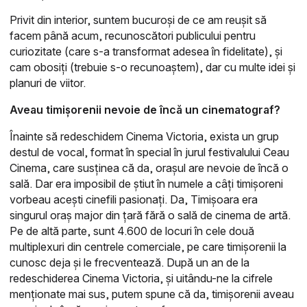
Privit din interior, suntem bucuroși de ce am reușit să
facem până acum, recunoscători publicului pentru
curiozitate (care s-a transformat adesea în fidelitate), și
cam obosiți (trebuie s-o recunoaștem), dar cu multe idei și
planuri de viitor.
Aveau timișorenii nevoie de încă un cinematograf?
Înainte să redeschidem Cinema Victoria, exista un grup
destul de vocal, format în special în jurul festivalului Ceau
Cinema, care susținea că da, orașul are nevoie de încă o
sală. Dar era imposibil de știut în numele a câți timișoreni
vorbeau acești cinefili pasionați. Da, Timișoara era
singurul oraș major din țară fără o sală de cinema de artă.
Pe de altă parte, sunt 4.600 de locuri în cele două
multiplexuri din centrele comerciale, pe care timișorenii la
cunosc deja și le frecventează. După un an de la
redeschiderea Cinema Victoria, și uitându-ne la cifrele
menționate mai sus, putem spune că da, timișorenii aveau