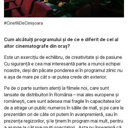
#CinefiliDeCimișoara
Cum alcătuiți programului și de ce e diferit de cel al
altor cinematografe din oraș?
Este un exercițiu de echilibru, de creativitate și de pasiune.
Cu siguranță e cea mai interesantă parte a muncii echipei
noastre, deși din păcate ponderea ei în programul zilnic nu
e așa de mare pe cât s-ar putea crede din exterior.
Pe de o parte suntem atenți la filmele noi, care sunt
lansate de distribuitori în România – mai ales europene și
românești, care sunt adesea mai fragile în capacitatea lor
de a atrage un public numeros în sălile de mall, și pe care le
prezentăm ori de câte ori putem în avanpremieră, sau în
prezența regizorilor, și le ținem în program mai mult, pentru
a ajunge la cât mai mulți spectatori. Asta nu înseamnă că