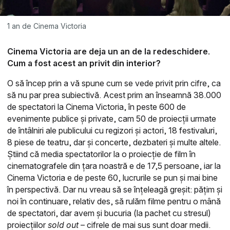
1 an de Cinema Victoria
Cinema Victoria are deja un an de la redeschidere.
Cum a fost acest an privit din interior?
O să încep prin a vă spune cum se vede privit prin cifre, ca
să nu par prea subiectivă. Acest prim an înseamnă 38.000
de spectatori la Cinema Victoria, în peste 600 de
evenimente publice și private, cam 50 de proiecții urmate
de întâlniri ale publicului cu regizori și actori, 18 festivaluri,
8 piese de teatru, dar și concerte, dezbateri și multe altele.
Știind că media spectatorilor la o proiecție de film în
cinematografele din țara noastră e de 17,5 persoane, iar la
Cinema Victoria e de peste 60, lucrurile se pun și mai bine
în perspectivă. Dar nu vreau să se înțeleagă greșit: pățim și
noi în continuare, relativ des, să rulăm filme pentru o mână
de spectatori, dar avem și bucuria (la pachet cu stresul)
proiecțiilor
sold out
– cifrele de mai sus sunt doar medii.