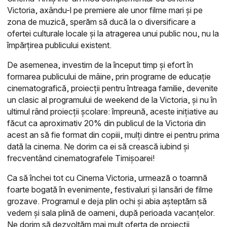
Victoria, axându-l pe premiere ale unor filme mari și pe
zona de muzică, sperăm să ducă la o diversificare a
ofertei culturale locale și la atragerea unui public nou, nu la
împărțirea publicului existent.
De asemenea, investim de la început timp și efort în
formarea publicului de mâine, prin programe de educație
cinematografică, proiecții pentru întreaga familie, devenite
un clasic al programului de weekend de la Victoria, și nu în
ultimul rând proiecții școlare: împreună, aceste inițiative au
făcut ca aproximativ 20% din publicul de la Victoria din
acest an să fie format din copiii, mulți dintre ei pentru prima
dată la cinema. Ne dorim ca ei să crească iubind și
frecventând cinematografele Timișoarei!
Ca să închei tot cu Cinema Victoria, urmează o toamnă
foarte bogată în evenimente, festivaluri și lansări de filme
grozave. Programul e deja plin ochi și abia așteptăm să
vedem și sala plină de oameni, după perioada vacanțelor.
Ne dorim să dezvoltăm mai mult oferta de proiecții