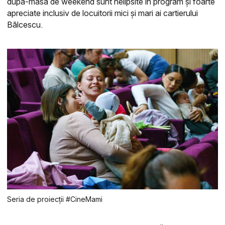
după-masă de weekend sunt nelipsite în program și foarte
apreciate inclusiv de locuitorii mici și mari ai cartierului
Bălcescu.
Seria de proiecții #CineMami