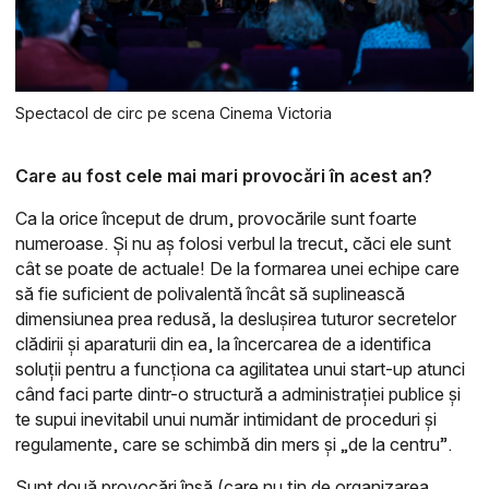
Spectacol de circ pe scena Cinema Victoria
Care au fost cele mai mari provocări în acest an?
Ca la orice început de drum, provocările sunt foarte
numeroase. Și nu aș folosi verbul la trecut, căci ele sunt
cât se poate de actuale! De la formarea unei echipe care
să fie suficient de polivalentă încât să suplinească
dimensiunea prea redusă, la deslușirea tuturor secretelor
clădirii și aparaturii din ea, la încercarea de a identifica
soluții pentru a funcționa ca agilitatea unui start-up atunci
când faci parte dintr-o structură a administrației publice și
te supui inevitabil unui număr intimidant de proceduri și
regulamente, care se schimbă din mers și „de la centru”.
Sunt două provocări însă (care nu țin de organizarea