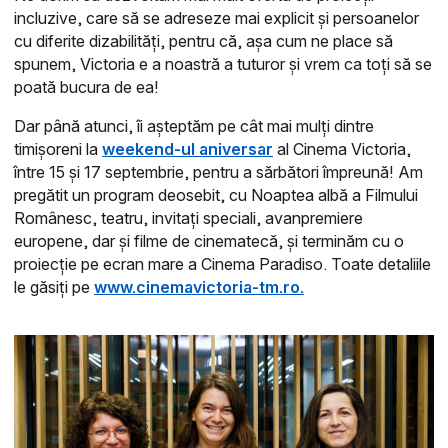
incluzive, care să se adreseze mai explicit și persoanelor
cu diferite dizabilități, pentru că, așa cum ne place să
spunem, Victoria e a noastră a tuturor și vrem ca toți să se
poată bucura de ea!
Dar până atunci, îi așteptăm pe cât mai mulți dintre
timișoreni la
weekend-ul aniversar
al Cinema Victoria,
între 15 și 17 septembrie, pentru a sărbători împreună! Am
pregătit un program deosebit, cu Noaptea albă a Filmului
Românesc, teatru, invitați speciali, avanpremiere
europene, dar și filme de cinematecă, și terminăm cu o
proiecție pe ecran mare a Cinema Paradiso. Toate detaliile
le găsiți pe
www.cinemavictoria-tm.ro.