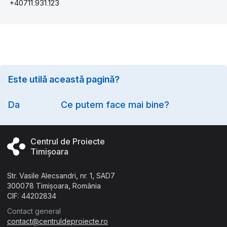
+40711.931.123
Este utilă această pagină?
Option
Da
Ce putem face mai bine?
Centrul de Proiecte
Timișoara
Str. Vasile Alecsandri, nr. 1, SAD7
300078 Timișoara, România
CIF: 44202834
Contact general
contact@centruldeproiecte.ro