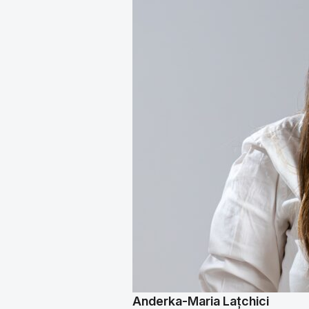
Anderka-Maria Lațchici