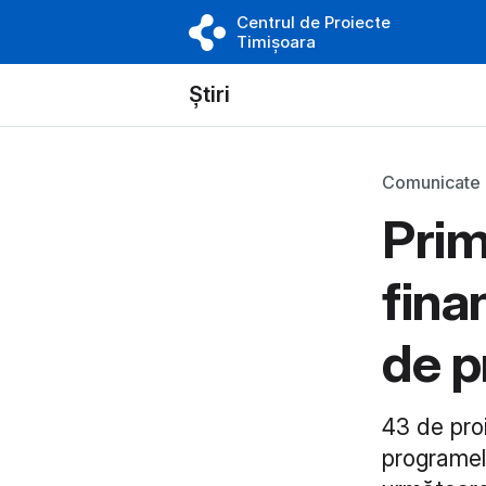
Centrul de Proiecte
Timișoara
Știri
Comunicate
Prim
fina
de p
43 de proi
programele