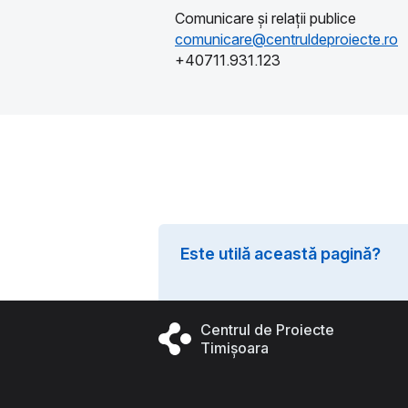
Comunicare și relații publice
comunicare@centruldeproiecte.ro
+40711.931.123
Este utilă această pagină?
Centrul de Proiecte
Timișoara