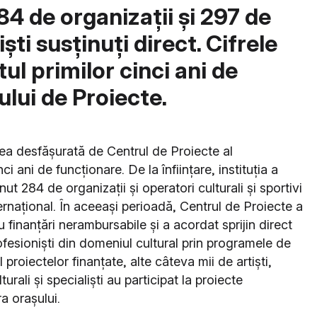
84 de organizații și 297 de
iști susținuți direct. Cifrele
l primilor cinci ani de
ului de Proiecte.
ea desfășurată de Centrul de Proiecte al
ci ani de funcționare. De la înființare, instituția a
nut 284 de organizații și operatori culturali și sportivi
internațional. În aceeași perioadă, Centrul de Proiecte a
 finanțări nerambursabile și a acordat sprijin direct
ofesioniști din domeniul cultural prin programele de
l proiectelor finanțate, alte câteva mii de artiști,
urali și specialiști au participat la proiecte
a orașului.