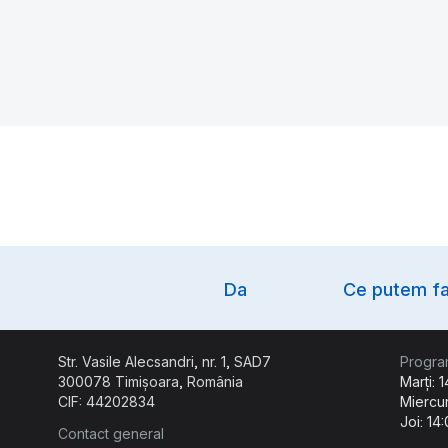
Option
Da
Ce putem fa
Str. Vasile Alecsandri, nr. 1, SAD7
Progra
300078 Timișoara, România
Marți: 
CIF: 44202834
Miercur
Joi: 14
Contact general