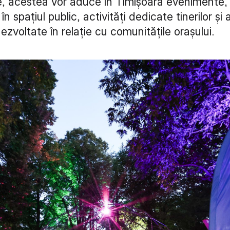
, acestea vor aduce în Timișoara evenimente, a
 în spațiul public, activități dedicate tinerilor și 
 dezvoltate în relație cu comunitățile orașului.