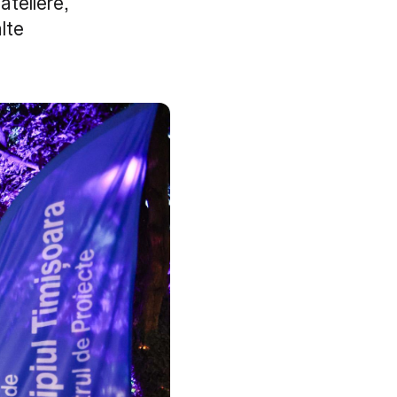
teliere,
alte