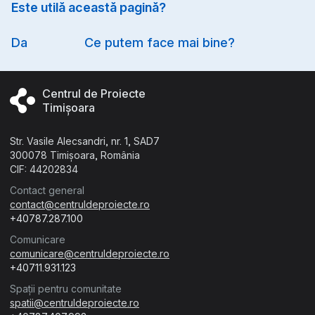
Este utilă această pagină?
Option
Da
Ce putem face mai bine?
Centrul de Proiecte
Timișoara
Str. Vasile Alecsandri, nr. 1, SAD7
300078 Timișoara, România
CIF: 44202834
Contact general
contact@centruldeproiecte.ro
+40787.287.100
Comunicare
comunicare@centruldeproiecte.ro
+40711.931.123
Spații pentru comunitate
spatii@centruldeproiecte.ro