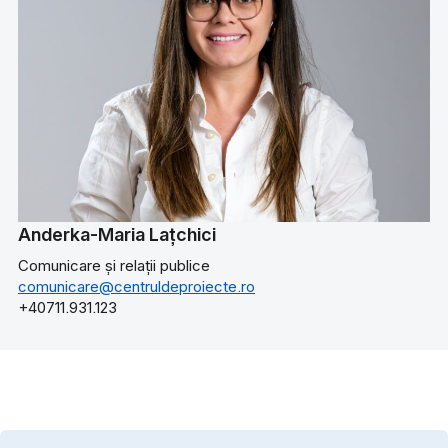
Anderka-Maria Lațchici
Comunicare și relații publice
comunicare@centruldeproiecte.ro
+40711.931.123