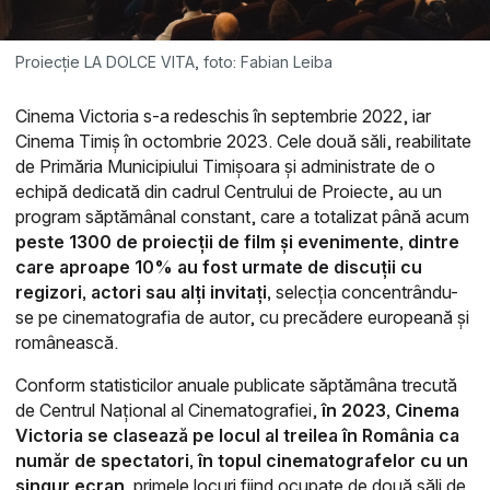
Proiecție LA DOLCE VITA, foto: Fabian Leiba
Cinema Victoria s-a redeschis în septembrie 2022, iar
Cinema Timiș în octombrie 2023. Cele două săli, reabilitate
de Primăria Municipiului Timișoara și administrate de o
echipă dedicată din cadrul Centrului de Proiecte, au un
program săptămânal constant, care a totalizat până acum
peste 1300 de proiecții de film și evenimente, dintre
care aproape 10% au fost urmate de discuții cu
regizori, actori sau alți invitați,
selecția concentrându-
se pe cinematografia de autor, cu precădere europeană și
românească.
Conform statisticilor anuale publicate săptămâna trecută
de Centrul Național al Cinematografiei,
în 2023, Cinema
Victoria se clasează pe locul al treilea în România ca
număr de spectatori, în topul cinematografelor cu un
singur ecran,
primele locuri fiind ocupate de două săli de