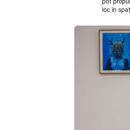
pot propun
loc în spaț