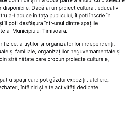
ate
continuă și în a doua parte a anului cu o selecție
 disponibile. Dacă ai un proiect cultural, educativ
tru a-l aduce în fața publicului, îl poți înscrie în
îl poți desfășura într-unul dintre spațiile
te al Municipiului Timișoara.
izice, artiștilor și organizatorilor independenți,
duale și familiale, organizațiilor neguvernamentale și
 din străinătate care propun proiecte culturale,
atru spații care pot găzdui expoziții, ateliere,
bateri, întâlniri și alte activități dedicate