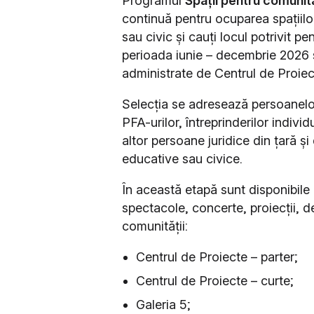
Programul
Spații pentru comunit
continuă pentru ocuparea spațiilor
sau civic și cauți locul potrivit pen
perioada iunie – decembrie 2026 și 
administrate de Centrul de Proiec
Selecția se adresează persoanelor f
PFA-urilor, întreprinderilor indivi
altor persoane juridice din țară și
educative sau civice.
În această etapă sunt disponibile p
spectacole, concerte, proiecții, dez
comunității:
Centrul de Proiecte – parter;
Centrul de Proiecte – curte;
Galeria 5;