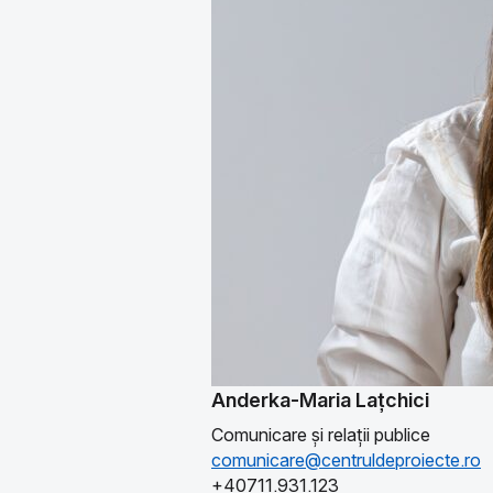
Anderka-Maria Lațchici
Comunicare și relații publice
comunicare@centruldeproiecte.ro
+40711.931.123