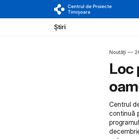
Centrul de Proiecte
Timișoara
Știri
Noutăți
—
2
Loc 
oame
Centrul de
continuă p
programulu
decembrie 