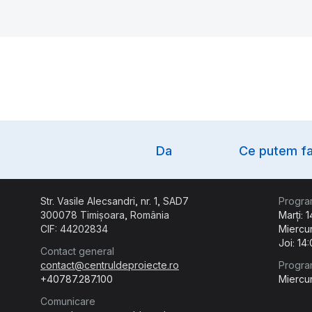
Option
Da
Ce putem fa
Str. Vasile Alecsandri, nr. 1, SAD7
Progra
300078 Timișoara, România
Marți: 
CIF: 44202834
Miercur
Joi: 14
Contact general
contact@centruldeproiecte.ro
Progra
+40787.287.100
Miercur
Comunicare