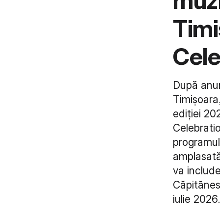
muzi
Timi
Cele
După anun
Timișoara
ediției 20
Celebratio
programulu
amplasată 
va includ
Căpitănesc
iulie 2026.