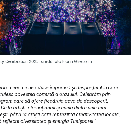
ity Celebration 2025, credit foto Florin Gherasim
ebra ceea ce ne aduce împreună și despre felul în care
struiesc povestea comună a orașului. Celebrăm prin
rogram care să ofere fiecăruia ceva de descoperit,
De la artiști internaționali și unele dintre cele mai
i, până la artiști care reprezintă creativitatea locală,
reflecte diversitatea și energia Timișoarei”