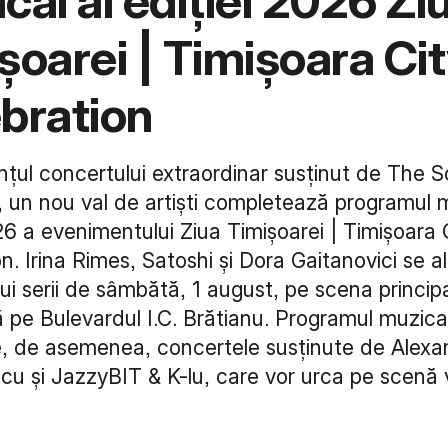
cal al ediției 2026 Zi
șoarei | Timișoara Ci
bration
țul concertului extraordinar susținut de The Sc
, un nou val de artiști completează programul m
26 a evenimentului Ziua Timișoarei | Timișoara 
n. Irina Rimes, Satoshi și Dora Gaitanovici se a
i serii de sâmbătă, 1 august, pe scena princip
pe Bulevardul I.C. Brătianu. Programul muzical 
e, de asemenea, concertele susținute de Alexa
u și JazzyBIT & K-lu, care vor urca pe scenă v