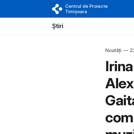
Centrul de Proiecte
Timișoara
Știri
Noutăți
—
2
Irin
Alex
Gait
com