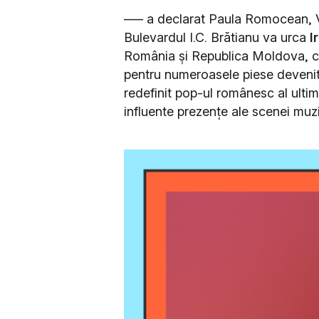
––– a declarat Paula Romocean, V
Bulevardul I.C. Brătianu va urca
I
România și Republica Moldova, cu
pentru numeroasele piese devenite 
redefinit pop-ul românesc al ultim
influente prezențe ale scenei mu