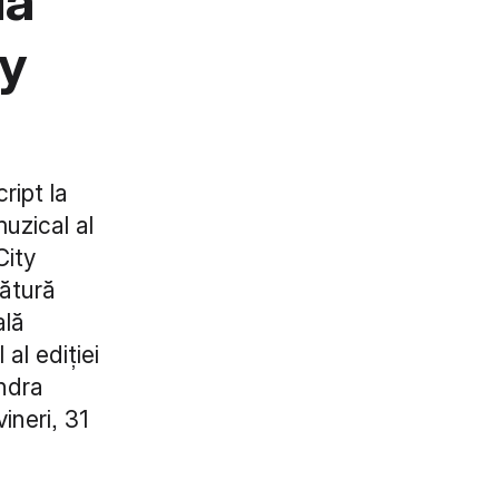
ua
ty
ript la
uzical al
City
lătură
ală
al ediției
ndra
ineri, 31