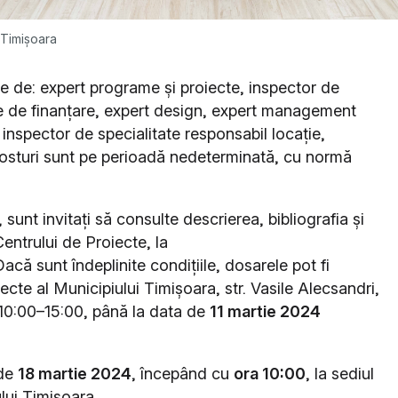
 Timișoara
ie de: expert programe și proiecte, inspector de
 de finanțare, expert design, expert management
 inspector de specialitate responsabil locație,
posturi sunt pe perioadă nedeterminată, cu normă
 sunt invitați să consulte descrierea, bibliografia și
Centrului de Proiecte, la
Dacă sunt îndeplinite condițiile, dosarele pot fi
ecte al Municipiului Timișoara, str. Vasile Alecsandri,
ar 10:00–15:00, până la data de
11 martie 2024
 de
18 martie 2024
, începând cu
ora 10:00
, la sediul
lui Timișoara.