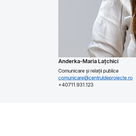
Anderka-Maria Lațchici
Comunicare și relații publice
comunicare@centruldeproiecte.ro
+40711.931.123