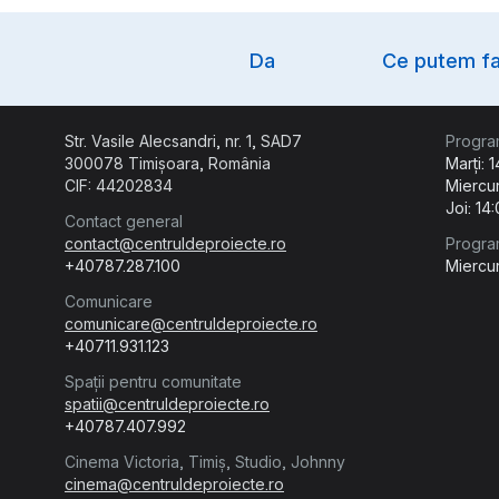
Option
Da
Ce putem fa
Str. Vasile Alecsandri, nr. 1, SAD7
Progra
300078 Timișoara, România
Marți: 
CIF: 44202834
Miercur
Joi: 14
Contact general
contact@centruldeproiecte.ro
Progra
+40787.287.100
Miercur
Comunicare
comunicare@centruldeproiecte.ro
+40711.931.123
Spații pentru comunitate
spatii@centruldeproiecte.ro
+40787.407.992
Cinema Victoria, Timiș, Studio, Johnny
cinema@centruldeproiecte.ro