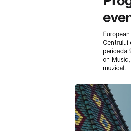
Prog
even
European 
Centrului
perioada 
on Music, 
muzical.