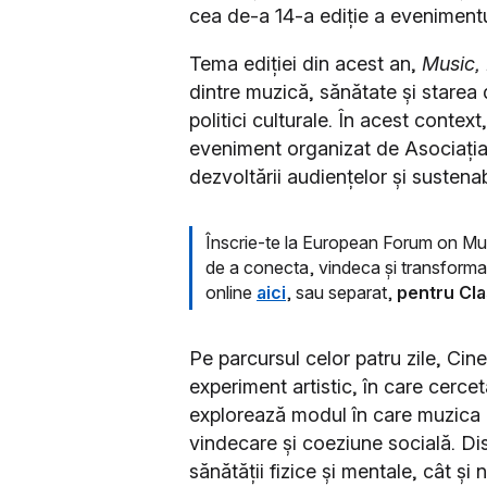
cea de-a 14-a ediție a eveniment
Tema ediției din acest an,
Music, 
dintre muzică, sănătate și starea d
politici culturale. În acest conte
eveniment organizat de Asociația
dezvoltării audiențelor și sustenabi
Înscrie-te la European Forum on Mus
de a conecta, vindeca și transforma c
online
aici
, sau separat,
pentru Cla
Pe parcursul celor patru zile, Cin
experiment artistic, în care cercetă
explorează modul în care muzica 
vindecare și coeziune socială. Dis
sănătății fizice și mentale, cât ș