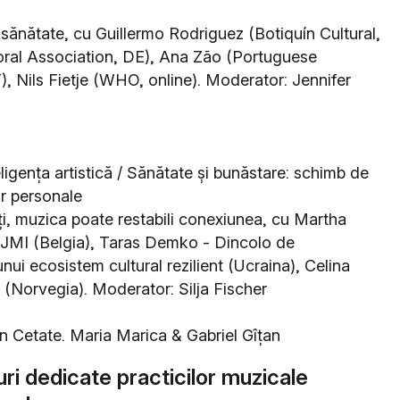
i sănătate, cu Guillermo Rodriguez (Botiquín Cultural,
oral Association, DE), Ana Zão (Portuguese
), Nils Fietje (WHO, online). Moderator: Jennifer
eligența artistică / Sănătate și bunăstare: schimb de
or personale
ți, muzica poate restabili conexiunea, cu Martha
 JMI (Belgia), Taras Demko - Dincolo de
unui ecosistem cultural rezilient (Ucraina), Celina
(Norvegia). Moderator: Silja Fischer
n Cetate. Maria Marica & Gabriel Gîțan
uri dedicate practicilor muzicale