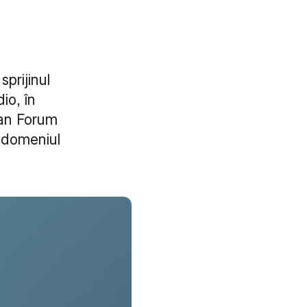
prijinul
io, în
ean Forum
n domeniul