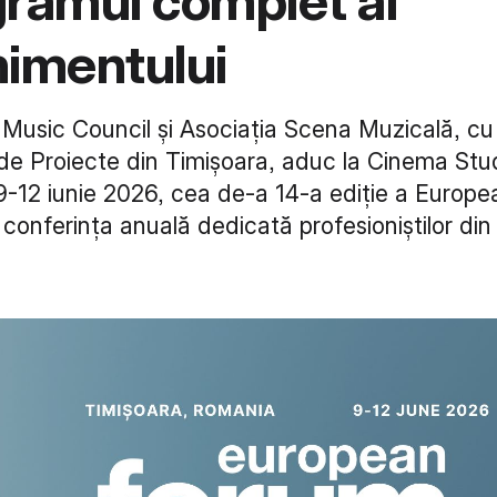
ramul complet al
imentului
Music Council și Asociația Scena Muzicală, cu s
 de Proiecte din Timișoara, aduc la Cinema Stud
9-12 iunie 2026, cea de-a 14-a ediție a Europ
conferința anuală dedicată profesioniștilor di