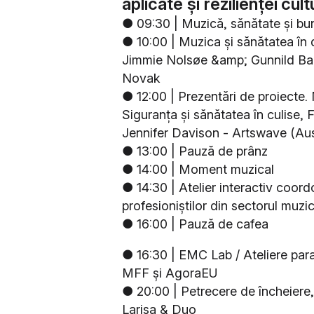
aplicate și rezilienței
cult
● 09:30 | Muzică, sănătate și bu
● 10:00 | Muzica și sănătatea în d
Jimmie Nolsøe &amp; Gunnild Bak
Novak
● 12:00 | Prezentări de proiecte
Siguranța și sănătatea în culise,
Jennifer Davison - Artswave (Aust
● 13:00 | Pauză de prânz
● 14:00 | Moment muzical
● 14:30 | Atelier interactiv coor
profesioniștilor din sectorul muzic
● 16:00 | Pauză de cafea
● 16:30 | EMC Lab / Ateliere paral
MFF și AgoraEU
● 20:00 | Petrecere de încheiere
Larisa & Duo