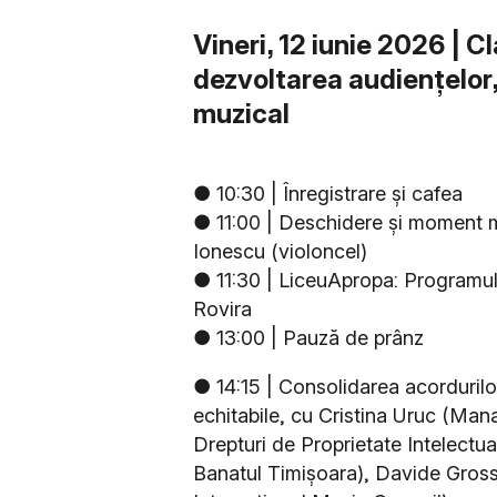
Vineri, 12 iunie 2026 | 
dezvoltarea audiențelor, 
muzical
● 10:30 | Înregistrare și cafea
● 11:00 | Deschidere și moment m
Ionescu (violoncel)
● 11:30 | LiceuApropa: Programul 
Rovira
● 13:00 | Pauză de prânz
● 14:15 | Consolidarea acordurilor
echitabile,
cu Cristina Uruc (Mana
Drepturi de Proprietate Intelectu
Banatul Timișoara), Davide Gros