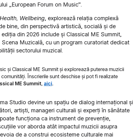
ului „European Forum on Music”.
Health, Wellbeing
, explorează relația complexă
e bine, din perspectivă artistică, socială și de
xt, ediția din 2026 include și Classical ME Summit,
 Scena Muzicală, cu un program curatoriat dedicat
lității sectorului muzical.
ic și Classical ME Summit și explorează puterea muzicii
omunități. Înscrierile sunt deschise și pot fi realizate
ssical ME Summit,
aici
.
ema Studio devine un spațiu de dialog internațional și
tori, artiști, manageri culturali și experți în sănătate
poate funcționa ca instrument de prevenție,
cuțiile vor aborda atât impactul muzicii asupra
i nevoia de a construi ecosisteme culturale mai