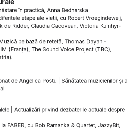
urale
năstare în practică, Anna Bednarska
iferitele etape ale vieții, cu Robert Vroegindeweij,
 de Ridder, Claudia Cacovean, Victoria Kumhyr-
. Muzică pe bază de rețetă, Thomas Dayan -
 FIM (Franța), The Sound Voice Project (TBC),
ria).
donat de Angelica Postu | Sănătatea muzicienilor și a
al
ele | Actualizări privind dezbaterile actuale despre
, la FABER, cu Bob Ramanka & Quartet, JazzyBit,