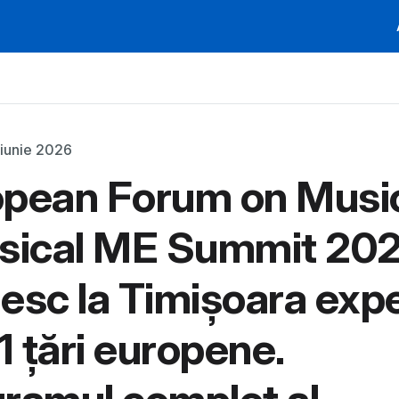
 iunie 2026
pean Forum on Music
sical ME Summit 20
esc la Timișoara expe
11 țări europene.