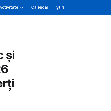
Activitate
Calendar
Știri
 și
26
rți