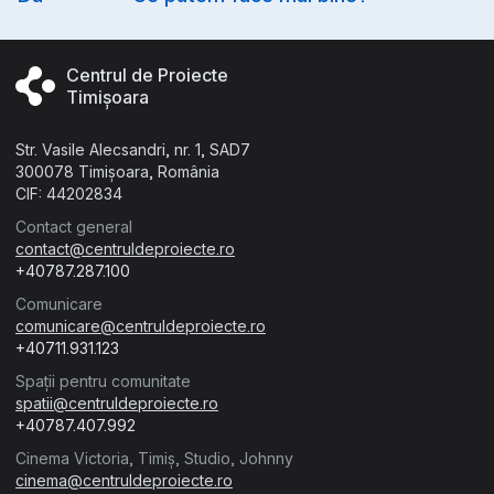
Centrul de Proiecte
Timișoara
Str. Vasile Alecsandri, nr. 1, SAD7
300078 Timișoara, România
CIF: 44202834
Contact general
contact@centruldeproiecte.ro
+40787.287.100
Comunicare
comunicare@centruldeproiecte.ro
+40711.931.123
Spații pentru comunitate
spatii@centruldeproiecte.ro
+40787.407.992
Cinema Victoria, Timiș, Studio, Johnny
cinema@centruldeproiecte.ro