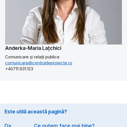
Anderka-Maria Lațchici
Comunicare și relații publice
comunicare@centruldeproiecte.ro
+40711.931.123
Este utilă această pagină?
Option
Da
Ce putem face mai bine?