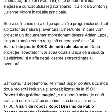
cinematografele din România, este debutul în limba
engleză a cunoscutului regizor spaniol, cu Tilda Swinton și
Julianne Moore în rolurile principale.
Seara se încheie cu o ediție specială a programului dedicat
iubitorilor de natură și aventură, CineMunte, în care vom
proiecta un documentar impresionant despre Adrian Laza,
singurul român care a reușit să cucerească cele
14
Vârfuri de peste 8000 de metri ale planetei
. După
proiecție, spectatorii vor avea ocazia unică de a discuta
cu alpinistul și a afla detalii despre extraordinara lui
aventură.
Sâmbătă, 13 septembrie,
Minimest Super continuă cu încă
două proiecții incluzive și accesibilizate: de la 15:00,
Povești din grădina magică
, o minunată animație cehă
potrivită cei mici alături de părinți sau bunici, iar de la
17:00,
Visuri de robot /
Robot Dreams de Pablo