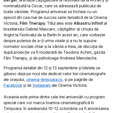
Berger,
animația câștigătoare la festivalul de la Annecy și
nominalizată la Oscar, care se adresează publicului de
toate vârstele.
Programul aniversar se încheie cu un
episod din cea mai de succes serie tematică de la Cinema
Victoria,
Film Therapy.
Titlul ales este
Albastru Infinit
al
brazilianului Gabriel Mascaro, câștigător al Ursului de
Argint la Festivalul de la Berlin în acest an, care vorbește
despre puterea de a-ți urma visele și a nu te supune
normelor sociale chiar și la vârsta a treia, iar discuția de
după proiecție va fi moderată de Teodora Achim, gazda
Film Therapy, și de psiholoaga Andreea Manolache.
Programul detaliat din 12 și 13 septembrie și biletele se
găsesc deja pe noul site dedicat celor trei cinematografe
ale orașului,
cinema-timișoara.ro
, și pe paginile de
Facebook
și de
Instagram
ale Cinema Victoria.
Aceasta este prima dintre cele trei aniversări cu program
special care vor marca toamna cinematografică în
Timișoara: în weekendul 10-12 octombrie va fi aniversarea