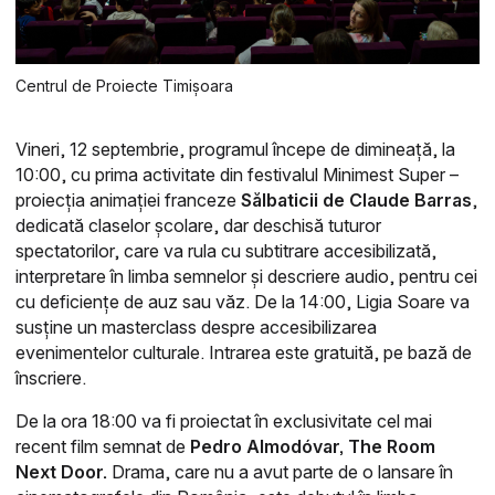
Centrul de Proiecte Timișoara
Vineri, 12 septembrie,
programul începe de dimineață, la
10:00, cu prima activitate din festivalul Minimest Super –
proiecția animației franceze
Sălbaticii
de Claude Barras
,
dedicată claselor școlare, dar deschisă tuturor
spectatorilor, care va rula cu subtitrare accesibilizată,
interpretare în limba semnelor și descriere audio, pentru cei
cu deficiențe de auz sau văz. De la 14:00, Ligia Soare va
susține un masterclass despre accesibilizarea
evenimentelor culturale. Intrarea este gratuită, pe bază de
înscriere.
De la ora 18:00 va fi proiectat în exclusivitate cel mai
recent film semnat de
Pedro Almodóvar, The Room
Next Door.
Drama, care nu a avut parte de o lansare în