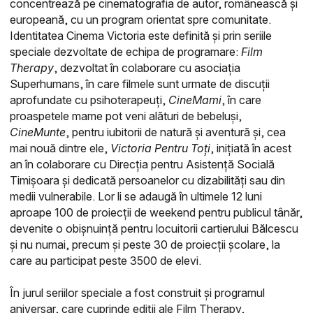
concentrează pe cinematografia de autor, românească și
europeană, cu un program orientat spre comunitate.
Identitatea Cinema Victoria este definită și prin seriile
speciale dezvoltate de echipa de programare:
Film
Therapy
, dezvoltat în colaborare cu asociația
Superhumans, în care filmele sunt urmate de discuții
aprofundate cu psihoterapeuți,
CineMami
, în care
proaspetele mame pot veni alături de bebeluși,
CineMunte
, pentru iubitorii de natură și aventură și, cea
mai nouă dintre ele,
Victoria Pentru Toți
, inițiată în acest
an în colaborare cu Direcția pentru Asistență Socială
Timișoara și dedicată persoanelor cu dizabilități sau din
medii vulnerabile. Lor li se adaugă în ultimele 12 luni
aproape 100 de proiecții de weekend pentru publicul tânăr,
devenite o obișnuință pentru locuitorii cartierului Bălcescu
și nu numai, precum și peste 30 de proiecții școlare, la
care au participat peste 3500 de elevi.
În jurul seriilor speciale a fost construit și programul
aniversar, care cuprinde ediții ale Film Therapy,