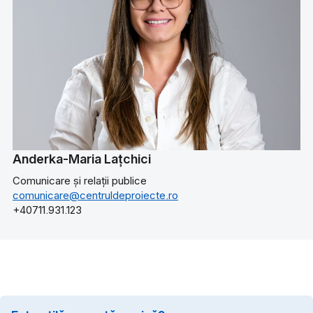
Anderka-Maria Lațchici
Comunicare și relații publice
comunicare@centruldeproiecte.ro
+40711.931.123