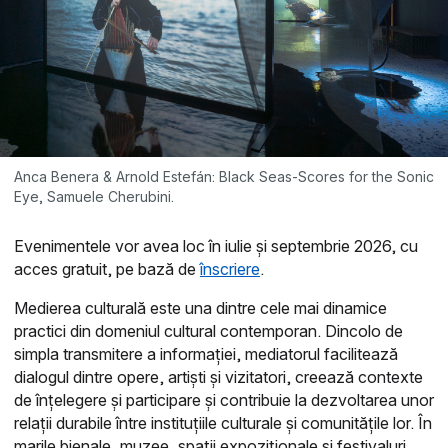
Anca Benera & Arnold Estefán: Black Seas-Scores for the Sonic
Eye, Samuele Cherubini.
Evenimentele vor avea loc în iulie și septembrie 2026, cu
acces gratuit, pe bază de
înscriere
.
Medierea culturală este una dintre cele mai dinamice
practici din domeniul cultural contemporan. Dincolo de
simpla transmitere a informației, mediatorul facilitează
dialogul dintre opere, artiști și vizitatori, creează contexte
de înțelegere și participare și contribuie la dezvoltarea unor
relații durabile între instituțiile culturale și comunitățile lor. În
marile bienale, muzee, spații expoziționale și festivaluri