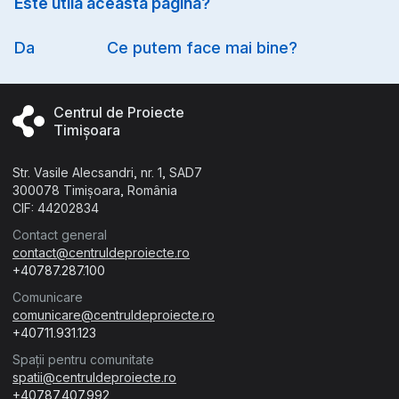
Este utilă această pagină?
Option
Da
Ce putem face mai bine?
Centrul de Proiecte
Timișoara
Str. Vasile Alecsandri, nr. 1, SAD7
300078 Timișoara, România
CIF: 44202834
Contact general
contact@centruldeproiecte.ro
+40787.287.100
Comunicare
comunicare@centruldeproiecte.ro
+40711.931.123
Spații pentru comunitate
spatii@centruldeproiecte.ro
+40787.407.992