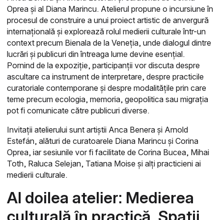
Oprea și al Diana Marincu. Atelierul propune o incursiune în
procesul de construire a unui proiect artistic de anvergură
internațională și explorează rolul medierii culturale într-un
context precum Bienala de la Veneția, unde dialogul dintre
lucrări și publicuri din întreaga lume devine esențial.
Pornind de la expoziție, participanții vor discuta despre
ascultare ca instrument de interpretare, despre practicile
curatoriale contemporane și despre modalitățile prin care
teme precum ecologia, memoria, geopolitica sau migrația
pot fi comunicate către publicuri diverse.
Invitații atelierului sunt artiștii Anca Benera și Arnold
Estefán, alături de curatoarele Diana Marincu și Corina
Oprea, iar sesiunile vor fi facilitate de Corina Bucea, Mihai
Toth, Raluca Selejan, Tatiana Moise și alți practicieni ai
medierii culturale.
Al doilea atelier: Medierea
culturală în practică.
Spații