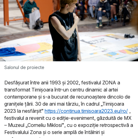
Salonul de proiecte
Desfășurat între anii 1993 și 2002, festivalul ZONA a
transformat Timișoara într-un centru dinamic al artei
contemporane și s-a bucurat de recunoaștere dincolo de
granițele țării.
30 de ani mai târziu, în cadrul „Timișoara
2023 la nesfârșit”
https://continua.timisoara2023.eu/ro/
,
festivalul a revenit cu o ediție-eveniment, găzduită de MX
– Muzeul „Corneliu Miklosi”, cu o expoziție retrospectivă a
Festivalului Zona și o serie amplă de întâlniri și