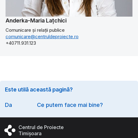
Anderka-Maria Lațchici
Comunicare și relații publice
comunicare@centruldeproiecte.ro
+40711.931.123
Este utilă această pagină?
Option
Da
Ce putem face mai bine?
Centrul de Proiecte
Timișoara