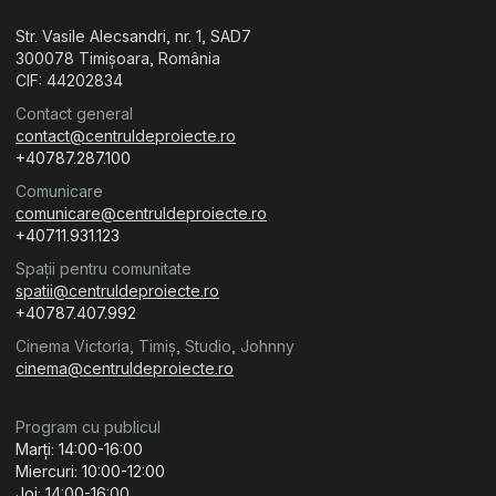
Str. Vasile Alecsandri, nr. 1, SAD7
300078 Timișoara, România
CIF: 44202834
Contact general
contact@centruldeproiecte.ro
+40787.287.100
Comunicare
comunicare@centruldeproiecte.ro
+40711.931.123
Spații pentru comunitate
spatii@centruldeproiecte.ro
+40787.407.992
Cinema Victoria, Timiș, Studio, Johnny
cinema@centruldeproiecte.ro
Program cu publicul
Marți: 14:00-16:00
Miercuri: 10:00-12:00
Joi: 14:00-16:00