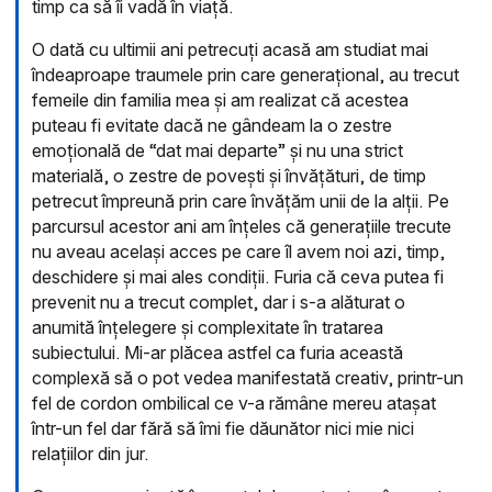
timp ca să îi vadă în viață.
O dată cu ultimii ani petrecuți acasă am studiat mai
îndeaproape traumele prin care generațional, au trecut
femeile din familia mea și am realizat că acestea
puteau fi evitate dacă ne gândeam la o zestre
emoțională de “dat mai departe” și nu una strict
materială, o zestre de povești și învățături, de timp
petrecut împreună prin care învățăm unii de la alții. P
e
parcursul acestor ani am înțeles că generațiile trecute
nu aveau același acces pe care îl avem noi azi, timp,
deschidere și mai ales condiții. Furia că ceva putea fi
prevenit nu a trecut complet, dar i s-a alăturat o
anumită înțelegere și complexitate în tratarea
subiectului. Mi-ar plăcea astfel ca furia această
complexă să o pot vedea manifestată creativ, printr-un
fel de cordon ombilical ce v-a rămâne mereu atașat
într-un fel dar fără să îmi fie dăunător nici mie nici
relațiilor din jur.