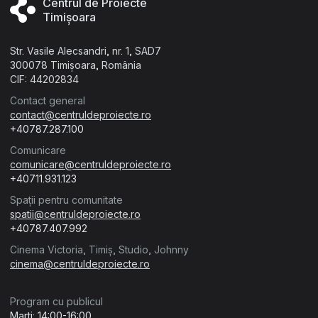
Centrul de Proiecte
Timișoara
Str. Vasile Alecsandri, nr. 1, SAD7
300078 Timișoara, România
CIF: 44202834
Contact general
contact@centruldeproiecte.ro
+40787.287.100
Comunicare
comunicare@centruldeproiecte.ro
+40711.931.123
Spații pentru comunitate
spatii@centruldeproiecte.ro
+40787.407.992
Cinema Victoria, Timiș, Studio, Johnny
cinema@centruldeproiecte.ro
Program cu publicul
Marți: 14:00-16:00