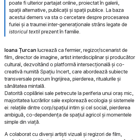
poate fi ulterior partajat online, proiectat în galerii,
spații alternative, publicații și spații publice.
La baza
acestui demers va sta o cercetare despre procesarea
furiei și a traumei inter-generaționale strâns legate de
istoricul textil
prezent în familie.
Ioana Țurcan
lucrează ca fermier, regizor/scenarist de
film, director de imagine, artist interdisciplinar și producător
cultural, dezvoltând o platformă intersecțională și co-
creativă numită Spațiu Incert, care abordează subiecte
transversale precum îngrijirea, pierderea, ritualurile și
sănătatea mintală.
Datorită copilăriei sale petrecute la periferia unui oraș mic,
majoritatea lucrărilor sale explorează ecologia și sistemele
ei: relațiile dintre corp/spațiul intim și cel social, pierderea
ambiguă, co-dependența de spațiul agricol și momentele
simple din viață.
A colaborat cu diverși artiști vizuali și regizori de film,