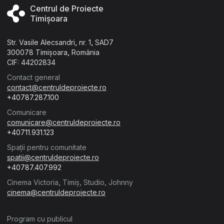
Centrul de Proiecte
Timișoara
Str. Vasile Alecsandri, nr. 1, SAD7
300078 Timișoara, România
CIF: 44202834
Contact general
contact@centruldeproiecte.ro
+40787.287.100
Comunicare
comunicare@centruldeproiecte.ro
+40711.931.123
Spații pentru comunitate
spatii@centruldeproiecte.ro
+40787.407.992
Cinema Victoria, Timiș, Studio, Johnny
cinema@centruldeproiecte.ro
Program cu publicul