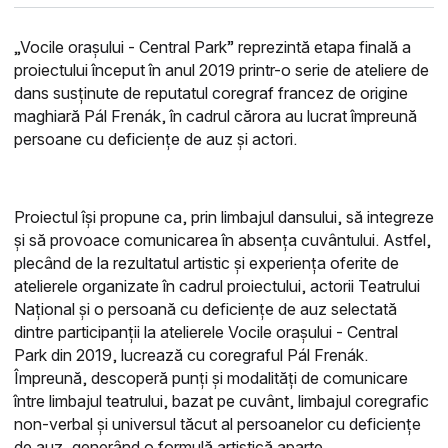
„Vocile oraşului - Central Park” reprezintă etapa finală a
proiectului început în anul 2019 printr-o serie de ateliere de
dans susţinute de reputatul coregraf francez de origine
maghiară Pál Frenák, în cadrul cărora au lucrat împreună
persoane cu deficiențe de auz și actori.
Proiectul îşi propune ca, prin limbajul dansului, să integreze
şi să provoace comunicarea în absența cuvântului. Astfel,
plecând de la rezultatul artistic și experienţa oferite de
atelierele organizate în cadrul proiectului, actorii Teatrului
Național și o persoană cu deficiențe de auz selectată
dintre participanţii la atelierele Vocile oraşului - Central
Park din 2019, lucrează cu coregraful Pál Frenák.
Împreună, descoperă punți și modalități de comunicare
între limbajul teatrului, bazat pe cuvânt, limbajul coregrafic
non-verbal şi universul tăcut al persoanelor cu deficiențe
de auz, generând o formulă artistică aparte.