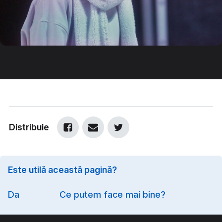
Distribuie
Este utilă această pagină?
Option
Da
Ce putem face mai bine?