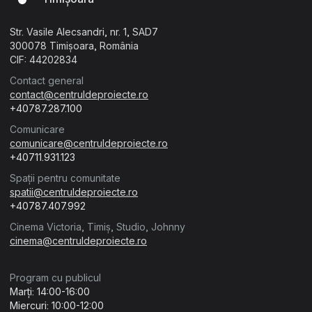
Str. Vasile Alecsandri, nr. 1, SAD7
300078 Timișoara, România
CIF: 44202834
Contact general
contact@centruldeproiecte.ro
+40787.287.100
Comunicare
comunicare@centruldeproiecte.ro
+40711.931.123
Spații pentru comunitate
spatii@centruldeproiecte.ro
+40787.407.992
Cinema Victoria, Timiș, Studio, Johnny
cinema@centruldeproiecte.ro
Program cu publicul
Marți: 14:00-16:00
Miercuri: 10:00-12:00