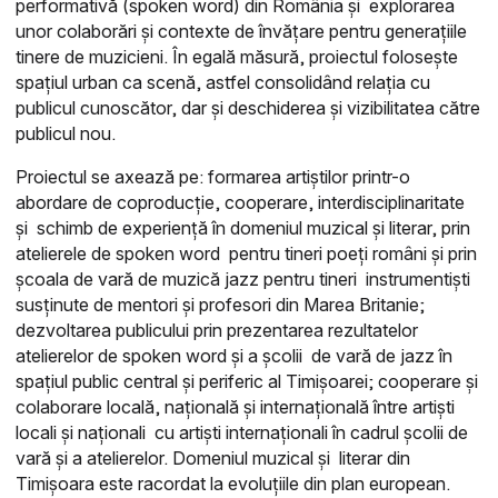
performativă (spoken word) din România și explorarea
unor colaborări și contexte de învățare pentru generațiile
tinere de muzicieni. În egală măsură, proiectul folosește
spațiul urban ca scenă, astfel consolidând relația cu
publicul cunoscător, dar și deschiderea și vizibilitatea către
publicul nou.
Proiectul se axează pe: f
ormarea artiștilor printr-o
abordare de coproducție, cooperare, interdisciplinaritate
și schimb de experiență în domeniul muzical și literar, prin
atelierele de spoken word pentru tineri poeți români și prin
școala de vară de muzică jazz pentru tineri instrumentiști
susținute de mentori și profesori din Marea Britanie;
dezvoltarea publicului prin prezentarea rezultatelor
atelierelor de spoken word și a școlii de vară de jazz în
spațiul public central și periferic al Timișoarei; c
ooperare și
colaborare locală, națională și internațională între artiști
locali și naționali cu artiști internaționali în cadrul școlii de
vară și a atelierelor. Domeniul muzical și literar din
Timișoara este racordat la evoluțiile din plan european.