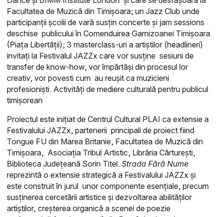
Dance și BIMM Institute London și care se desfășoară la
Facultatea de Muzică din Timișoara;
un Jazz Club unde
participanții școlii de vară susțin concerte și jam sessions
deschise publicului în Comenduirea Garnizoanei Timișoara
(Piața Libertății);
3 masterclass-uri a artiștilor (headlineri)
invitați la Festivalul JAZZx care vor susține sesiuni de
transfer de know-how, vor împărtăși din procesul lor
creativ, vor povesti cum au reușit ca muzicieni
profesioniști.
Activități de mediere culturală pentru publicul
timișorean
Proiectul este inițiat de Centrul Cultural PLAI ca extensie a
Festivalului JAZZx, partenerii principali de proiect fiind
Tongue FU din Marea Britanie, Facultatea de Muzică din
Timișoara, Asociația Tribul Artistic, Librăria Cărturești,
Biblioteca Județeană Sorin Titel.
Strada Fără Nume
reprezintă o extensie strategică a Festivalului JAZZx și
este construit în jurul unor componente esențiale, precum
susținerea cercetării artistice și dezvoltarea abilităților
artiștilor, creșterea organică a scenei de poezie