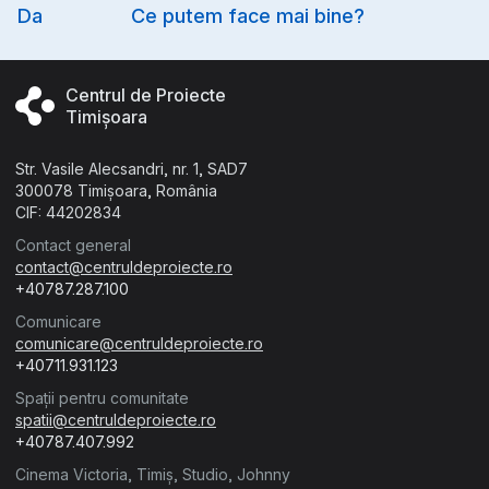
Option
Da
Ce putem face mai bine?
Centrul de Proiecte
Timișoara
Str. Vasile Alecsandri, nr. 1, SAD7
300078 Timișoara, România
CIF: 44202834
Contact general
contact@centruldeproiecte.ro
+40787.287.100
Comunicare
comunicare@centruldeproiecte.ro
+40711.931.123
Spații pentru comunitate
spatii@centruldeproiecte.ro
+40787.407.992
Cinema Victoria, Timiș, Studio, Johnny