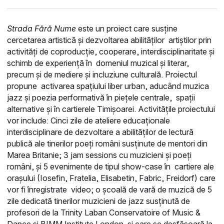
Strada Fără Nume
este un proiect care susține
cercetarea artistică și dezvoltarea abilităților artiștilor prin
activități de coproducție, cooperare, interdisciplinaritate și
schimb de experiență în domeniul muzical și literar,
precum și de mediere și incluziune culturală. Proiectul
propune activarea spațiului liber urban, aducând muzica
jazz și poezia performativă în piețele centrale, spații
alternative și în cartierele Timișoarei.
Activitățile proiectului
vor include:
Cinci zile de ateliere educaționale
interdisciplinare de dezvoltare a abilităților de lectură
publică ale tinerilor poeți români susținute de mentori din
Marea Britanie;
3 jam sessions cu muzicieni și poeți
români, și 5 evenimente de tipul show-case în cartiere ale
orașului (Iosefin, Fratelia, Elisabetin, Fabric, Freidorf) care
vor fi înregistrate video;
o școală de vară de muzică de 5
zile dedicată tinerilor muzicieni de jazz susținută de
profesori de la Trinity Laban Conservatoire of Music &