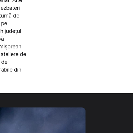
anat. Alte
dezbateri
cturnă de
 pe
în județul
să
imișorean:
ateliere de
i de
abile din