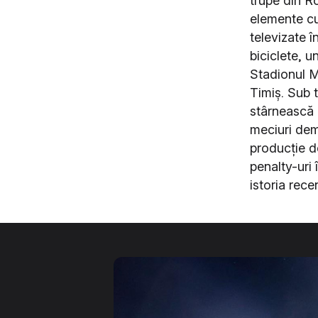
trupe din Ro
elemente cu
televizate î
biciclete, u
Stadionul Mu
Timiș. Sub t
stârnească i
meciuri demo
producție d
penalty-uri
istoria rece