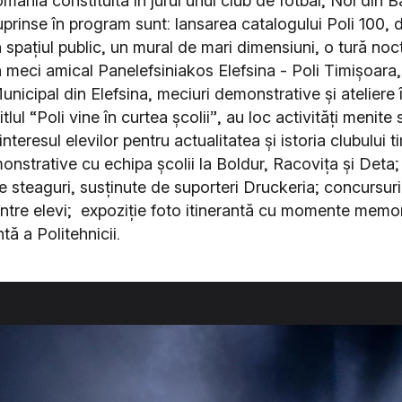
mânia constituită în jurul unui club de fotbal, Noi din B
prinse în program sunt: lansarea catalogului Poli 100, 
n spațiul public, un mural de mari dimensiuni, o tură no
n meci amical Panelefsiniakos Elefsina - Poli Timișoara,
nicipal din Elefsina, meciuri demonstrative și ateliere 
itlul “Poli vine în curtea școlii”, au loc activități menite 
nteresul elevilor pentru actualitatea și istoria clubului t
nstrative cu echipa școlii la Boldur, Racovița și Deta; 
e steaguri, susținute de suporteri Druckeria; concursur
 între elevi; expoziție foto itinerantă cu momente memor
ntă a Politehnicii.