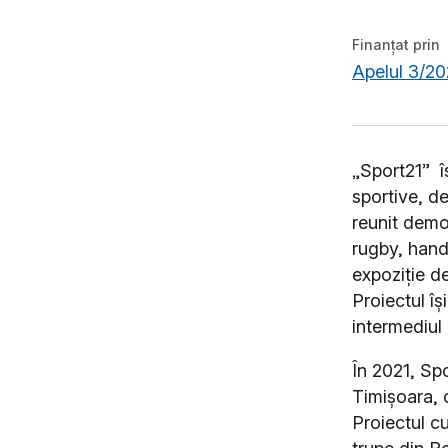
Finanțat prin
Apelul 3/20
„Sport21” îș
sportive, de
reunit demon
rugby, hand
expoziție de
Proiectul îș
intermediul
În 2021, Spo
Timișoara, c
Proiectul cu