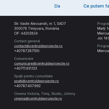
Option
Da
Ce putem fa
Str. Vasile Alecsandri, nr. 1, SAD7
Progra
300078 Timișoara, România
Marți: 
CIF: 44202834
Miercur
Joi: 14
Contact general
contact@centruldeproiecte.ro
Progra
+40787.287.100
Miercur
Comunicare
comunicare@centruldeproiecte.ro
+40711.931.123
Spații pentru comunitate
spatii@centruldeproiecte.ro
+40787.407.992
Cinema Victoria, Timiș, Studio, Johnny
cinema@centruldeproiecte.ro