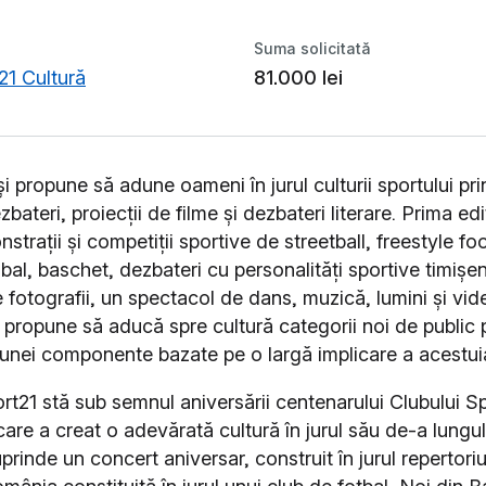
Suma solicitată
21 Cultură
81.000 lei
i propune să adune oameni în jurul culturii sportului prin
zbateri, proiecții de filme și dezbateri literare. Prima ed
strații și competiții sportive de streetball, freestyle foo
bal, baschet, dezbateri cu personalități sportive timișe
 fotografii, un spectacol de dans, muzică, lumini și vid
i propune să aducă spre cultură categorii noi de public 
 unei componente bazate pe o largă implicare a acestui
rt21 stă sub semnul aniversării centenarului Clubului Sp
are a creat o adevărată cultură în jurul său de-a lungul
prinde un concert aniversar, construit în jurul repertoriu