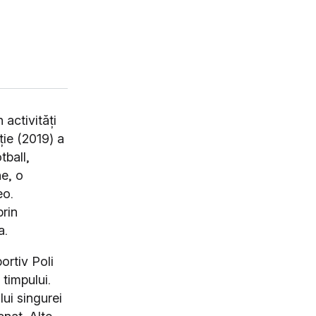
 activități
iție (2019) a
tball,
ne, o
eo.
prin
a.
ortiv Poli
 timpului.
lui singurei