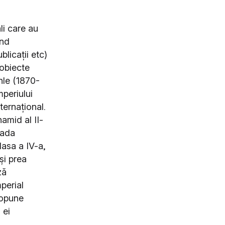
li care au
ând
blicații etc)
 obiecte
hle (1870-
mperiului
ternațional.
amid al II‐
kada
lasa a IV-a,
și prea
ză
perial
ropune
 ei