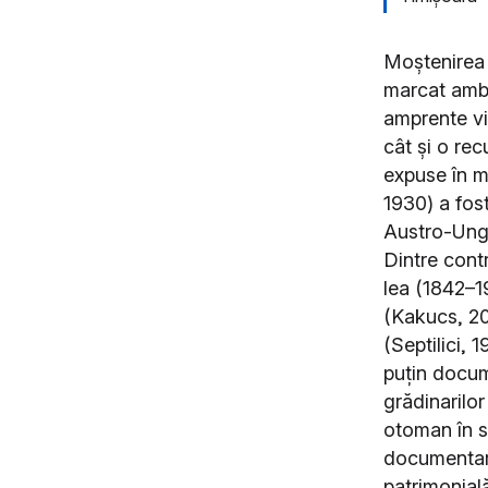
Moștenirea 
marcat ambi
amprente viz
cât și o rec
expuse în m
1930) a fost
Austro-Ungar
Dintre contr
lea (1842–1
(Kakucs, 20
(Septilici,
puțin docume
grădinarilor
otoman în s
documentare
patrimonială