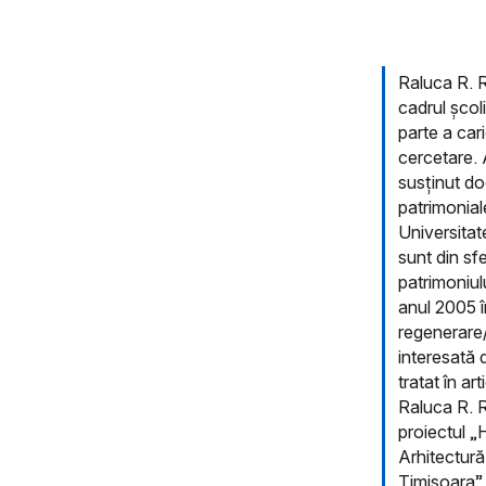
Raluca R. R
cadrul școl
parte a car
cercetare. 
susținut do
patrimonial
Universitat
sunt din sfe
patrimoniul
anul 2005 în
regenerare/r
interesată 
tratat în ar
Raluca R. R
proiectul „
Arhitectur
Timișoara” (