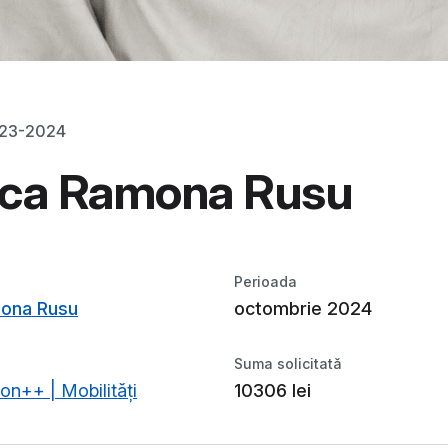
023-2024
uca Ramona Rusu
Perioada
mona Rusu
octombrie 2024
Suma solicitată
on++ | Mobilități
10306 lei