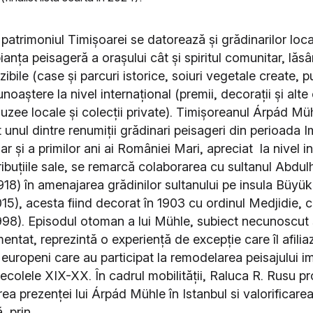
patrimoniul Timișoarei se datorează și grădinarilor loca
anța peisageră a orașului cât și spiritul comunitar, lăs
ibile (case și parcuri istorice, soiuri vegetale create, pu
unoaștere la nivel internațional (premii, decorații și alte
uzee locale și colecții private). Timișoreanul Árpád Mü
 unul dintre renumiții grădinari peisageri din perioada I
 și a primilor ani ai României Mari, apreciat la nivel in
ibuțiile sale, se remarcă colaborarea cu sultanul Abdulh
918) în amenajarea grădinilor sultanului pe insula Büyü
15), acesta fiind decorat în 1903 cu ordinul Medjidie, c
 1998). Episodul otoman a lui Mühle, subiect necunoscut 
ntat, reprezintă o experiență de excepție care îl afilia
 europeni care au participat la remodelarea peisajului im
ecolele XIX-XX. În cadrul mobilității, Raluca R. Rusu p
a prezenței lui Árpád Mühle în Istanbul si valorificarea
, prin