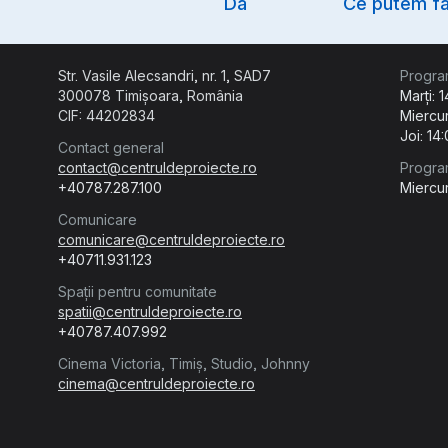
Da
Ce putem fa
Str. Vasile Alecsandri, nr. 1, SAD7
Progra
300078 Timișoara, România
Marți: 
CIF: 44202834
Miercur
Joi: 14
Contact general
contact@centruldeproiecte.ro
Progra
+40787.287.100
Miercur
Comunicare
comunicare@centruldeproiecte.ro
+40711.931.123
Spații pentru comunitate
spatii@centruldeproiecte.ro
+40787.407.992
Cinema Victoria, Timiș, Studio, Johnny
cinema@centruldeproiecte.ro