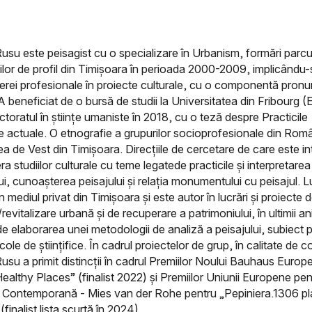
usu este peisagist cu o specializare în Urbanism, formări parcu
iilor de profil din Timișoara în perioada 2000-2009, implicându-
ierei profesionale în proiecte culturale, cu o componentă pron
A beneficiat de o bursă de studii la Universitatea din Fribourg (E
ctoratul în științe umaniste în 2018, cu o teză despre Practicile
e actuale. O etnografie a grupurilor socioprofesionale din Româ
ea de Vest din Timișoara. Direcțiile de cercetare de care este i
ra studiilor culturale cu teme legatede practicile și interpretarea
ui, cunoașterea peisajului și relația monumentului cu peisajul. 
 mediul privat din Timișoara și este autor în lucrări și proiecte 
evitalizare urbană și de recuperare a patrimoniului, în ultimii ani
de elaborarea unei metodologii de analiză a peisajului, subiect p
ticole de științifice. În cadrul proiectelor de grup, în calitate de 
usu a primit distincții în cadrul Premiilor Noului Bauhaus Europ
Healthy Places” (finalist 2022) și Premiilor Uniunii Europene pen
ă Contemporană - Mies van der Rohe pentru „Pepiniera.1306 pl
finalist lista scurtă în 2024).