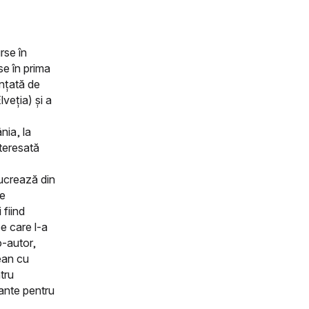
rse în
se în prima
unțată de
lveția) și a
nia, la
nteresată
Lucrează din
de
 fiind
e care l-a
co-autor,
ean cu
tru
ante pentru