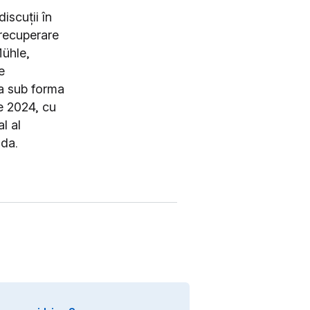
discuții în
 recuperare
Mühle,
e
la sub forma
e 2024, cu
l al
ada.