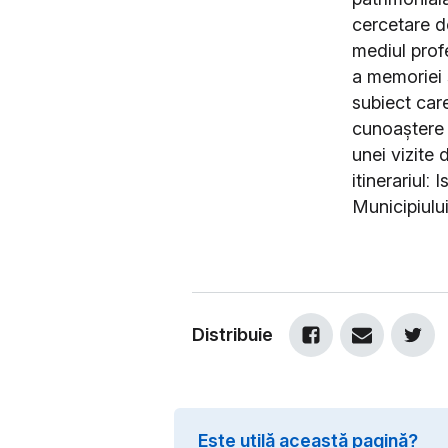
cercetare de
mediul profe
a memoriei ș
subiect care
cunoaștere 
unei vizite
itinerariul:
Municipiulu
Distribuie
Este utilă această pagină?