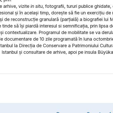
 arhive, vizite
in situ
, fotografii, tururi publice ghidate, 
sional și în același timp, dorește să fie un exercițiu de
i de reconstrucție granulară (parțială) a biografiei lui 
 tinde să își piardă interesul si semnificația, prin lipsa d
și contextualizare. Programul de mobilitate se va deru
 de documentare de 10 zile programată în luna octombri
 Istanbul la Direcția de Conservare a Patrimoniului Cultura
i Istanbul și consultare de arhive, apoi pe insula Büyük
Option