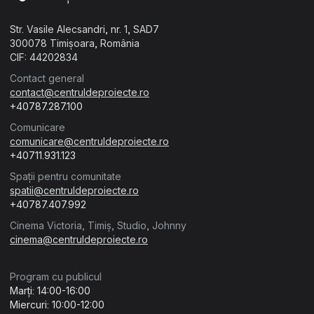
Str. Vasile Alecsandri, nr. 1, SAD7
300078 Timișoara, România
CIF: 44202834
Contact general
contact@centruldeproiecte.ro
+40787.287.100
Comunicare
comunicare@centruldeproiecte.ro
+40711.931.123
Spații pentru comunitate
spatii@centruldeproiecte.ro
+40787.407.992
Cinema Victoria, Timiș, Studio, Johnny
cinema@centruldeproiecte.ro
Program cu publicul
Marți: 14:00-16:00
Miercuri: 10:00-12:00