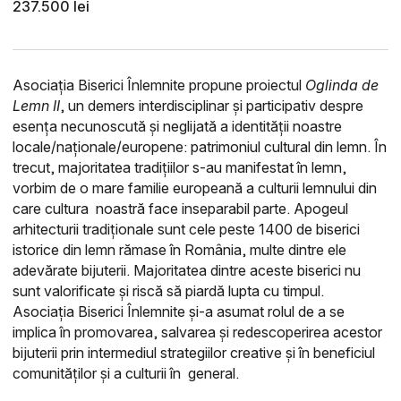
237.500 lei
Asociația Biserici Înlemnite propune proiectul
Oglinda de
Lemn II
, un demers interdisciplinar și participativ despre
esența necunoscută și neglijată a identității noastre
locale/naționale/europene: patrimoniul cultural din lemn. În
trecut, majoritatea tradițiilor s-au manifestat în lemn,
vorbim de o mare familie europeană a culturii lemnului din
care cultura noastră face inseparabil parte.
Apogeul
arhitecturii tradiționale sunt cele peste 1400 de biserici
istorice din lemn rămase în România, multe dintre ele
adevărate bijuterii. Majoritatea dintre aceste biserici nu
sunt valorificate și riscă să piardă lupta cu timpul.
Asociația Biserici Înlemnite
și-a asumat rolul de a se
implica în promovarea, salvarea și redescoperirea acestor
bijuterii prin intermediul strategiilor creative și în beneficiul
comunităților și a culturii în general.