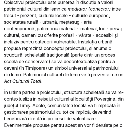
Obiectivul proiectului este punerea în discuție a valorii
patrimoniul cultural din lemn ca
mediator (conector)
între
trecut - prezent, culturile locale - culturile europene,
societatea rurală - urbană, meșteșug - arta
contemporană, patrimoniu material - imaterial, loc - peisaj
cultural, oameni cu diferite profesii - vârste - accesibil și
incluziv pentru categorii vulnerabile.
Instalația urbană
propusă reprezintă conceptul proiectului, și anume o
structură scheletală tradițională (parte dintr-un proces
școală de conservare) se va decontextualiza pentru a
deveni (în Timișoara) un simbol universal al patrimoniului
din lemn.
Patrimoniul cultural din lemn va fi prezentat ca un
Act Cultural Total
.
În ultima partea a proiectului, structura scheletală se va re-
contextualiza în peisajul cultural al localității Povergina, din
județul Timiș. Acolo, comunitatea locală va fi implicată în
gestionarea patrimoniului cu tot ce implică, devenind
beneficiară directă în procesul de valorificare.
Evenimentele propuse pentru acest an vor fi derulate pe o